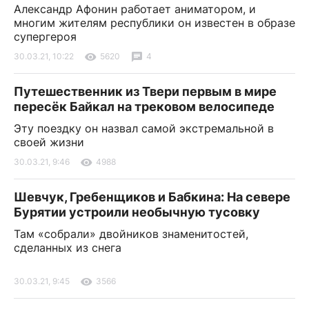
Александр Афонин работает аниматором, и
многим жителям республики он известен в образе
супергероя
30.03.21, 10:22
5620
4
Путешественник из Твери первым в мире
пересёк Байкал на трековом велосипеде
Эту поездку он назвал самой экстремальной в
своей жизни
30.03.21, 9:46
4988
Шевчук, Гребенщиков и Бабкина: На севере
Бурятии устроили необычную тусовку
Там «собрали» двойников знаменитостей,
сделанных из снега
30.03.21, 9:45
3566