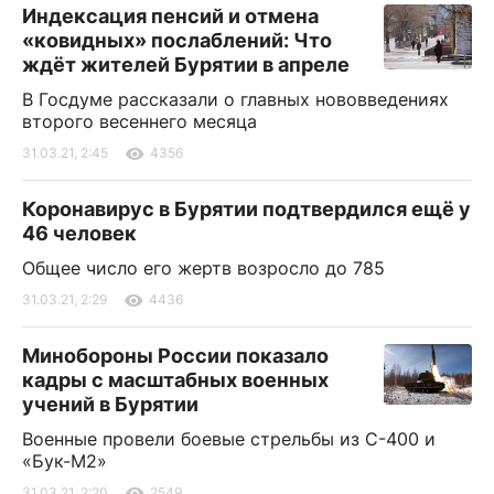
Индексация пенсий и отмена
«ковидных» послаблений: Что
ждёт жителей Бурятии в апреле
В Госдуме рассказали о главных нововведениях
второго весеннего месяца
31.03.21, 2:45
4356
Коронавирус в Бурятии подтвердился ещё у
46 человек
Общее число его жертв возросло до 785
31.03.21, 2:29
4436
Минобороны России показало
кадры с масштабных военных
учений в Бурятии
Военные провели боевые стрельбы из С-400 и
«Бук-М2»
31.03.21, 2:20
2549