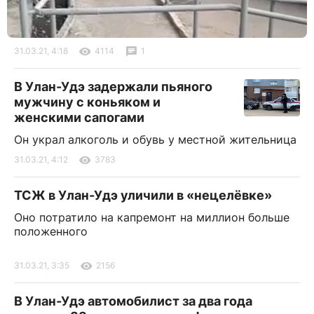
31.03.21, 4:18
4114
1
В Улан-Удэ задержали пьяного
мужчину с коньяком и
женскими сапогами
Он украл алкоголь и обувь у местной жительница
31.03.21, 4:12
3783
ТСЖ в Улан-Удэ уличили в «нецелёвке»
Оно потратило на капремонт на миллион больше
положенного
31.03.21, 3:35
2156
В Улан-Удэ автомобилист за два года