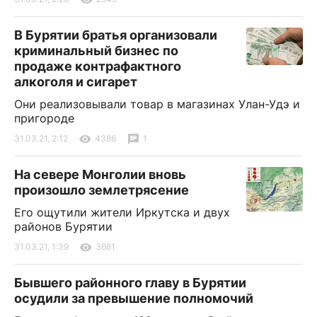
В Бурятии братья организовали
криминальный бизнес по
продаже контрафактного
алкоголя и сигарет
Они реализовывали товар в магазинах Улан-Удэ и
пригороде
31.03.21, 2:12
4386
1
На севере Монголии вновь
произошло землетрясение
Его ощутили жители Иркутска и двух
районов Бурятии
31.03.21, 1:39
3681
Бывшего районного главу в Бурятии
осудили за превышение полномочий