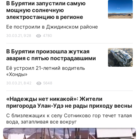
В Бурятии запустили самую
мощную солнечную
электростанцию в регионе
Ее построили в Джидинском районе
30.03.21, 9:28
4780
В Бурятии произошла жуткая
авария с пятью пострадавшими
Её устроил 21-летний водитель
«Хонды»
30.03.21, 8:42
5648
«Надежды нет никакой»: Жители
пригорода Улан-Удэ не рады приходу весны
С близлежащих к селу Сотниково гор течет талая
вода, затапливая все вокруг