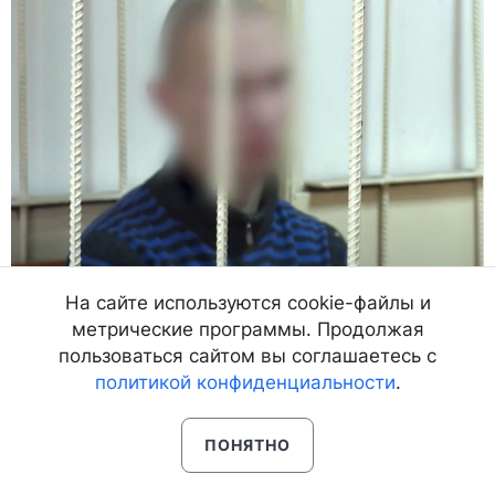
На сайте используются cookie-файлы и
метрические программы. Продолжая
30.03.21, 3:12
4865
пользоваться сайтом вы соглашаетесь с
политикой конфиденциальности
.
«Вот там скорость»: Страшное
ДТП на трассе в Бурятии попало
на видео
ПОНЯТНО
Шансов выжить у водителя не было