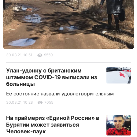
30.03.21, 10:51
9559
Улан-удэнку с британским
штаммом COVID-19 выписали из
больницы
Её состояние назвали удовлетворительным
30.03.21, 10:28
7055
На праймериз «Единой России» в
Бурятии может заявиться
Человек-паук