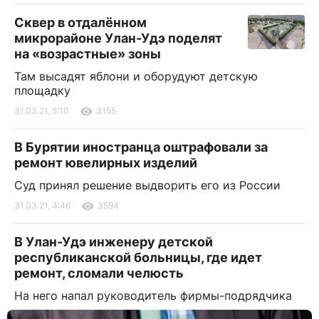
Сквер в отдалённом
микрорайоне Улан-Удэ поделят
на «возрастные» зоны
Там высадят яблони и оборудуют детскую
площадку
31.03.21, 5:10
3155
В Бурятии иностранца оштрафовали за
ремонт ювелирных изделий
Суд принял решение выдворить его из России
31.03.21, 4:46
3594
В Улан-Удэ инженеру детской
республиканской больницы, где идет
ремонт, сломали челюсть
На него напал руководитель фирмы-подрядчика