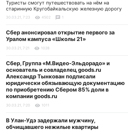
Туристы смогут путешествовать на нём на
старинную Кругобайкальскую железную дорогу
30.03.21, 7:23
4502
1
Сбер анонсировал открытие первого за
Уралом кампуса «Школы 21»
30.03.21, 7:21
1028
Сбер, Группа «М.Видео-Эльдорадо» и
основатель и совладелец goods.ru
Александр Тынкован подписали
юридически обязывающую документацию
по приобретению Сбером 85% доли в
компании goods.ru
30.03.21, 7:20
1011
В Улан-Удэ задержали мужчину,
обчищавшего нежилые квартиры