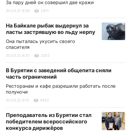
За пару дней он совершил две кражи
30.03.21, 6:39
3411
На Байкале рыбак выдернул за
ласты застрявшую во льду нерпу
Она пыталась укусить своего
спасителя
30.03.21, 6:37
3202
В Бурятии с заведений общепита сняли
часть ограничений
Ресторанам и кафе разрешили работать после
полуночи
30.03.21, 6:15
5402
Преподаватель из Бурятии стал
победителем всероссийского
конкурса дирижёров