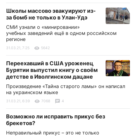
Школы массово эвакуируют из-
за бомб не только в Улан-Удэ
СМИ узнали о «минировании»
учебных заведений ещё в одном российском
регионе
31.03.21, 7:25
5642
Переехавший в США уроженец
Бурятии выпустил книгу о своём
детстве в Иволгинском дацане
Произведение «Тайна старого ламы» он написал
на украинском языке
31.03.21, 6:39
7068
4
Возможно ли исправить прикус без
брекетов?
Неправильный прикус – это не только