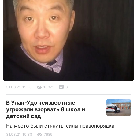
31.03.21, 12:20
10871
3
В Улан-Удэ неизвестные
угрожали взорвать 8 школ и
детский сад
На место были стянуты силы правопорядка
31.03.21, 10:38
7689