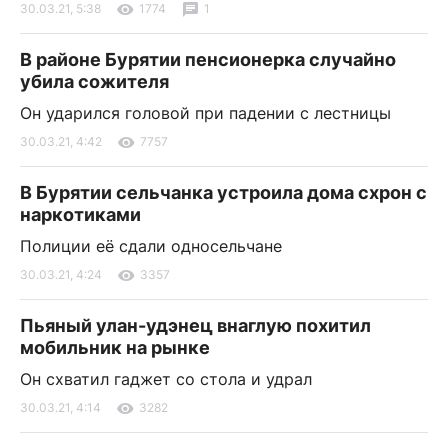
30.03.21, 5:38
1774
1
В районе Бурятии пенсионерка случайно
убила сожителя
Он ударился головой при падении с лестницы
30.03.21, 4:42
7757
В Бурятии сельчанка устроила дома схрон с
наркотиками
Полиции её сдали односельчане
30.03.21, 4:24
3357
Пьяный улан-удэнец внаглую похитил
мобильник на рынке
Он схватил гаджет со стола и удрал
30.03.21, 4:14
3282