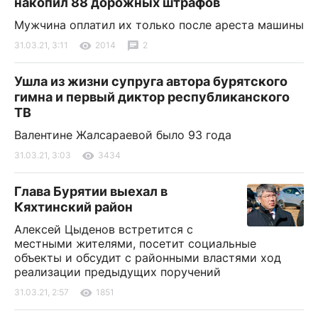
накопил 88 дорожных штрафов
Мужчина оплатил их только после ареста машины
31.03.21, 3:11
2014
2
Ушла из жизни супруга автора бурятского
гимна и первый диктор республиканского
ТВ
Валентине Жалсараевой было 93 года
31.03.21, 3:03
3434
Глава Бурятии выехал в
Кяхтинский район
Алексей Цыденов встретится с
местными жителями, посетит социальные
объекты и обсудит с районными властями ход
реализации предыдущих поручений
31.03.21, 2:57
1851