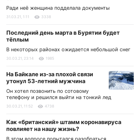
Ради неё женщина подделала документы
31.03.21, 1:11
3338
Последний день марта в Бурятии будет
тёплым
В некоторых районах ожидается небольшой снег
30.03.21, 23:14
1985
На Байкале из-за плохой связи
утонул 53-летний мужчина
Он хотел позвонить по сотовому
телефону и решился выйти на тонкий лед
30.03.21, 11:52
4738
Как «британский» штамм коронавируса
повлияет на нашу жизнь?
В этом вопросе попытался разобраться