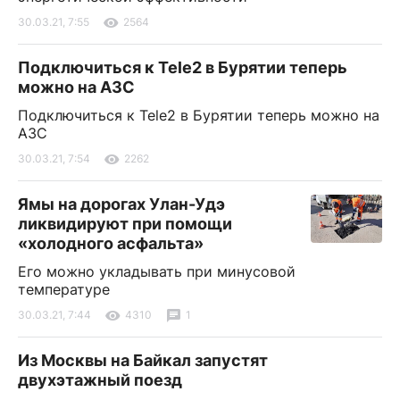
30.03.21, 7:55
2564
Подключиться‌ ‌к‌ ‌Tele2‌ ‌в‌ ‌Бурятии‌ ‌теперь‌
‌можно‌ ‌на‌ ‌АЗС
Подключиться‌ ‌к‌ ‌Tele2‌ ‌в‌ ‌Бурятии‌ ‌теперь‌ ‌можно‌ ‌на‌
‌АЗС
30.03.21, 7:54
2262
Ямы на дорогах Улан-Удэ
ликвидируют при помощи
«холодного асфальта»
Его можно укладывать при минусовой
температуре
30.03.21, 7:44
4310
1
Из Москвы на Байкал запустят
двухэтажный поезд