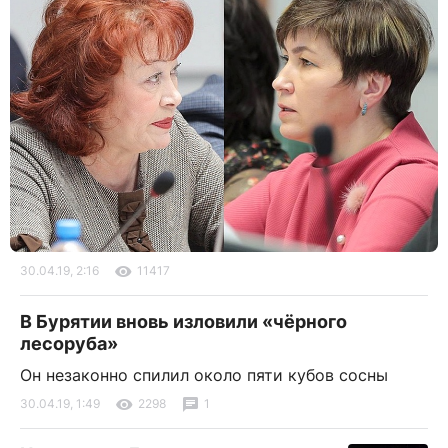
30.04.19, 2:16
11417
В Бурятии вновь изловили «чёрного
лесоруба»
Он незаконно спилил около пяти кубов сосны
30.04.19, 1:49
2298
1