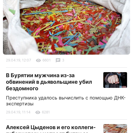
29.04.19, 12:07
6601
3
В Бурятии мужчина из-за
обвинений в дьявольщине убил
бездомного
Преступника удалось вычислить с помощью ДНК-
экспертизы
29.04.19, 11:14
6281
Алексей Цыденов и его коллеги-