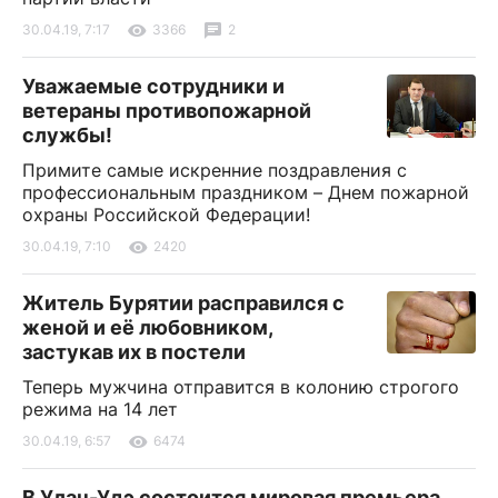
30.04.19, 7:17
3366
2
Уважаемые сотрудники и
ветераны противопожарной
службы!
Примите самые искренние поздравления с
профессиональным праздником – Днем пожарной
охраны Российской Федерации!
30.04.19, 7:10
2420
Житель Бурятии расправился с
женой и её любовником,
застукав их в постели
Теперь мужчина отправится в колонию строгого
режима на 14 лет
30.04.19, 6:57
6474
В Улан-Удэ состоится мировая премьера