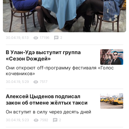
30.04.19, 6:13
17196
2
В Улан-Удэ выступит группа
«Сезон Dождей»
Они откроют off-программу фестиваля «Голос
кочевников»
30.04.19, 5:29
7517
Алексей Цыденов подписал
закон об отмене жёлтых такси
Он вступит в силу через десять дней
30.04.19, 5:23
7592
2