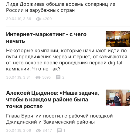
Лида Доржиева обошла восемь соперниц из
России и зарубежных стран
30.04.19, 3:36
4200
Интернет-маркетинг - с чего
начать
Некоторые компании, которые начинают идти по
пути продвижения через интернет, отказываются
от него вскоре после проведения первой digital
кампании. Что не так?
30.04.19, 3:31
5695
2
Алексей Цыденов: «Наша задача,
чтобы в каждом районе была
точка роста»
Глава Бурятии посетил с рабочей поездкой
Джидинский и Закаменский районы
30.04.19, 3:09
3447
1