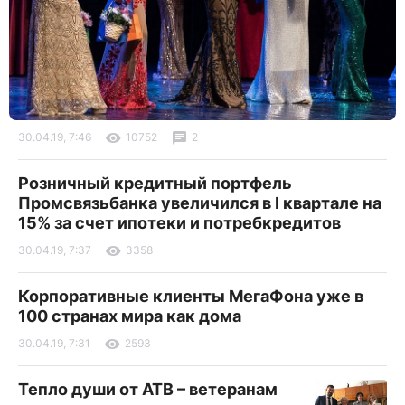
30.04.19, 7:46
10752
2
Розничный кредитный портфель
Промсвязьбанка увеличился в I квартале на
15% за счет ипотеки и потребкредитов
30.04.19, 7:37
3358
Корпоративные клиенты МегаФона уже в
100 странах мира как дома
30.04.19, 7:31
2593
Тепло души от АТВ – ветеранам