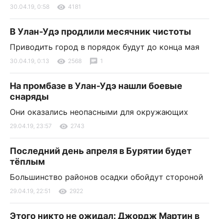
30.04.19, 0:58
4181
В Улан-Удэ продлили месячник чистоты
Приводить город в порядок будут до конца мая
30.04.19, 0:13
2568
1
На промбазе в Улан-Удэ нашли боевые
снаряды
Они оказались неопасными для окружающих
29.04.19, 23:57
2743
Последний день апреля в Бурятии будет
тёплым
Большинство районов осадки обойдут стороной
29.04.19, 22:51
2922
Этого никто не ожидал: Джордж Мартин в