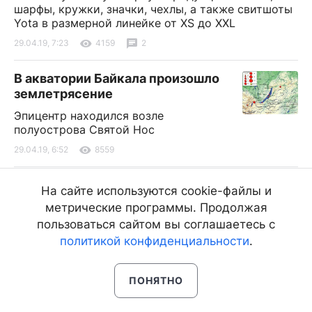
шарфы, кружки, значки, чехлы, а также свитшоты
Yota в размерной линейке от XS до XXL
29.04.19, 7:23
4159
2
В акватории Байкала произошло
землетрясение
Эпицентр находился возле
полуострова Святой Нос
29.04.19, 6:52
8559
«Калмыки особо обидами не
На сайте используются cookie-файлы и
мучаются»
метрические программы. Продолжая
Завершение интервью с известным
пользоваться сайтом вы соглашаетесь с
калмыцким блогером и историком Лари
политикой конфиденциальности
.
Илишкиным
29.04.19, 6:41
18393
ПОНЯТНО
Рейтинговое агентство «Эксперт