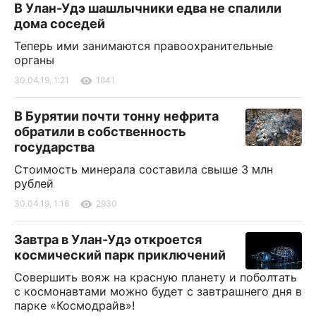
В Улан-Удэ шашлычники едва не спалили
дома соседей
Теперь ими занимаются правоохранительные
органы
30.04.19, 1:21
1841
В Бурятии почти тонну нефрита
обратили в собственность
государства
Стоимость минерала составила свыше 3 млн
рублей
30.04.19, 1:16
2930
Завтра в Улан-Удэ откроется
космический парк приключений
Совершить вояж на красную планету и поболтать
с космонавтами можно будет с завтрашнего дня в
парке «Космодрайв»!