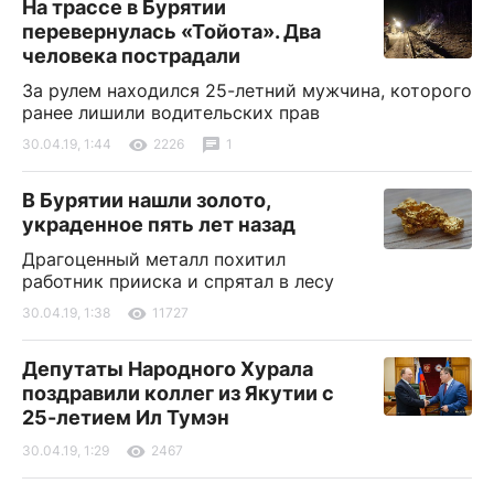
На трассе в Бурятии
перевернулась «Тойота». Два
человека пострадали
За рулем находился 25-летний мужчина, которого
ранее лишили водительских прав
30.04.19, 1:44
2226
1
В Бурятии нашли золото,
украденное пять лет назад
Драгоценный металл похитил
работник прииска и спрятал в лесу
30.04.19, 1:38
11727
Депутаты Народного Хурала
поздравили коллег из Якутии с
25-летием Ил Тумэн
30.04.19, 1:29
2467