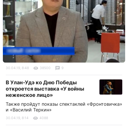
30.04.19, 8:48
38500
9
В Улан-Удэ ко Дню Победы
откроется выставка «У войны
неженское лицо»
Также пройдут показы спектаклей «Фронтовичка»
и «Василий Теркин»
30.04.19, 8:14
4088