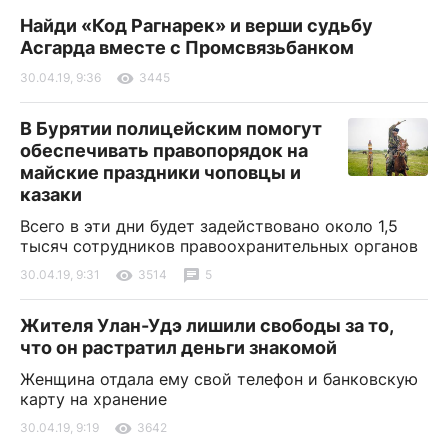
Найди «Код Рагнарек» и верши судьбу
Асгарда вместе с Промсвязьбанком
30.04.19, 9:36
3445
В Бурятии полицейским помогут
обеспечивать правопорядок на
майские праздники чоповцы и
казаки
Всего в эти дни будет задействовано около 1,5
тысяч сотрудников правоохранительных органов
30.04.19, 9:31
3514
5
Жителя Улан-Удэ лишили свободы за то,
что он растратил деньги знакомой
Женщина отдала ему свой телефон и банковскую
карту на хранение
30.04.19, 9:19
3642