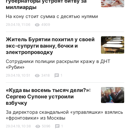
губернаторы устроят битву за
миллиарды
На кону стоит сумма с десятью нулями
29.04.19, 11:06
4909
Житель Бурятии похитил у своей
экс-супруги ванну, бочки и
электропроводку
Сотрудники полиции раскрыли кражу в ДНТ
«Рубин»
29.04.19, 10:51
3418
1
«Куда вы восемь тысяч дели?»:
Сергею Супоне устроили
взбучку
За директора скандальной «управляшки» взялись
«фронтовики» из Москвы
29.04.19, 10:38
5096
1