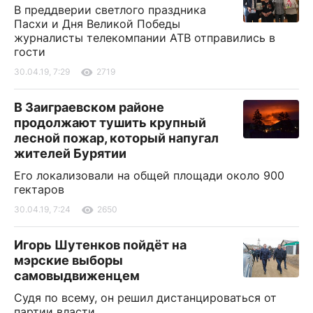
В преддверии светлого праздника
Пасхи и Дня Великой Победы
журналисты телекомпании АТВ отправились в
гости
30.04.19, 7:29
2719
В Заиграевском районе
продолжают тушить крупный
лесной пожар, который напугал
жителей Бурятии
Его локализовали на общей площади около 900
гектаров
30.04.19, 7:24
2650
Игорь Шутенков пойдёт на
мэрские выборы
самовыдвиженцем
Судя по всему, он решил дистанцироваться от
партии власти