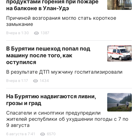
продуктами горения при пожаре
на балконе в Улан-Удэ
Причиной возгорания могло стать короткое
замыкание
Вчера в 1:30
1387
В Бурятии пешеход попал под
машину после того, как
оступился
В результате ДТП мужчину госпитализировали
Вчера в 1:17
1434
На Бурятию надвигаются ливни,
грозы и град
Спасатели и синоптики предупредили
жителей республики об ухудшении погоды с 7 по
9 августа
6 августа в 7:41
6570