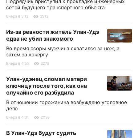
Подрядчик приступил к прокладке инженерных
сетей будущего транспортного объекта
Вчера в 5:12
2912
Из-за ревности житель Улан-Удэ
едва не убил знакомого
Во время ссоры мужчина схватился за нож, а
затем за кочергу
Вчера в 4:55
2278
Улан-удэнец сломал матери
ключицу после того, как она
случайно его разбудила
В отношении горожанина возбуждено уголовное
дело
Вчера в 4:31
2098
В Улан-Удэ будут судить