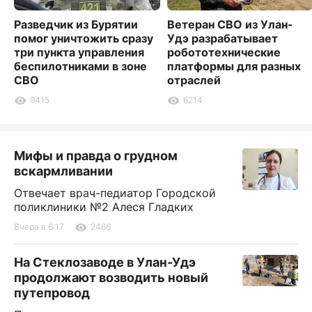
Разведчик из Бурятии
Ветеран СВО из Улан-
помог уничтожить сразу
Удэ разрабатывает
три пункта управления
робототехнические
беспилотниками в зоне
платформы для разных
СВО
отраслей
9415
6214
Мифы и правда о грудном
вскармливании
Отвечает врач-педиатор Городской
поликлиники №2 Алеся Гладких
Вчера в 6:17
2486
На Стеклозаводе в Улан-Удэ
продолжают возводить новый
путепровод