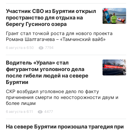
Участник СВО из Бурятии открыл
пространство для отдыха на
берегу Гусиного озера
Грант стал точкой роста для нового проекта
Романа Шалтагачева – «Тамчинский вайб»
6 августа в 6:50
7794
Водитель «Урала» стал
фигурантом уголовного дела
после гибели людей на севере
Бурятии
СКР возбудил уголовное дело по факту
причинения смерти по неосторожности двум и
более лицам
6 августа в 6:11
4477
На севере Бурятии произошла трагедия при