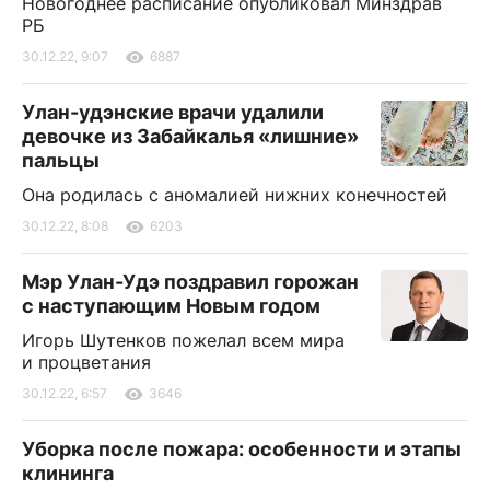
Новогоднее расписание опубликовал Минздрав
РБ
30.12.22, 9:07
6887
Улан-удэнские врачи удалили
девочке из Забайкалья «лишние»
пальцы
Она родилась с аномалией нижних конечностей
30.12.22, 8:08
6203
Мэр Улан-Удэ поздравил горожан
с наступающим Новым годом
Игорь Шутенков пожелал всем мира
и процветания
30.12.22, 6:57
3646
Уборка после пожара: особенности и этапы
клининга