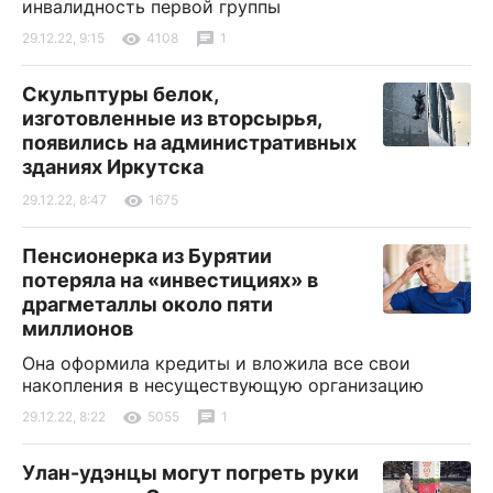
инвалидность первой группы
29.12.22, 9:15
4108
1
Скульптуры белок,
изготовленные из вторсырья,
появились на административных
зданиях Иркутска
29.12.22, 8:47
1675
Пенсионерка из Бурятии
потеряла на «инвестициях» в
драгметаллы около пяти
миллионов
Она оформила кредиты и вложила все свои
накопления в несуществующую организацию
29.12.22, 8:22
5055
1
Улан-удэнцы могут погреть руки