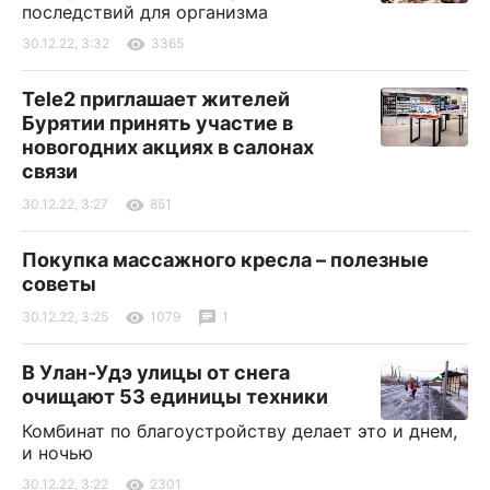
последствий для организма
30.12.22, 3:32
3365
Tele2 приглашает жителей
Бурятии принять участие в
новогодних акциях в салонах
связи
30.12.22, 3:27
851
Покупка массажного кресла – полезные
советы
30.12.22, 3:25
1079
1
В Улан-Удэ улицы от снега
очищают 53 единицы техники
Комбинат по благоустройству делает это и днем,
и ночью
30.12.22, 3:22
2301