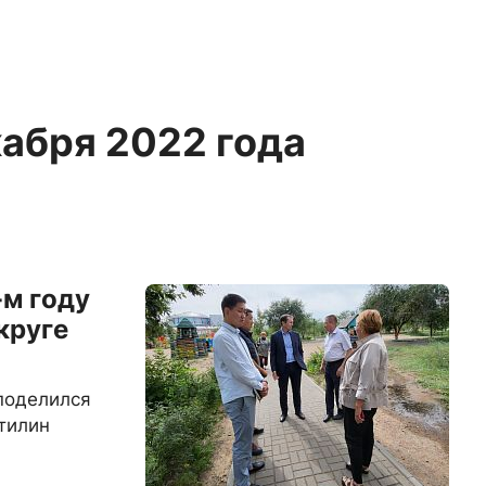
кабря 2022 года
-м году
круге
поделился
тилин