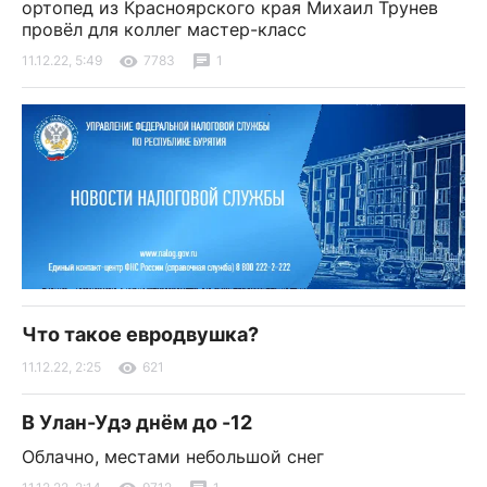
ортопед из Красноярского края Михаил Трунев
провёл для коллег мастер-класс
11.12.22, 5:49
7783
1
Что такое евродвушка?
11.12.22, 2:25
621
В Улан-Удэ днём до -12
Облачно, местами небольшой снег