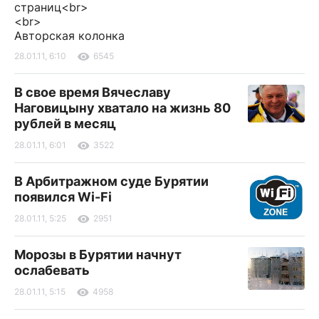
страниц<br>
<br>
Авторская колонка
28.01.11, 6:10
6545
В свое время Вячеславу
Наговицыну хватало на жизнь 80
рублей в месяц
28.01.11, 6:01
3522
В Арбитражном суде Бурятии
появился Wi-Fi
28.01.11, 5:25
2951
Морозы в Бурятии начнут
ослабевать
28.01.11, 5:15
4958