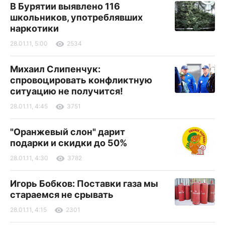
В Бурятии выявлено 116
школьников, употреблявших
наркотики
28.01.11, 5:00
2534
Михаил Слипенчук:
спровоцировать конфликтную
ситуацию не получится!
28.01.11, 4:45
3751
"Оранжевый слон" дарит
подарки и скидки до 50%
28.01.11, 4:30
3782
Игорь Бобков: Поставки газа мы
стараемся не срывать
28.01.11, 4:15
2301