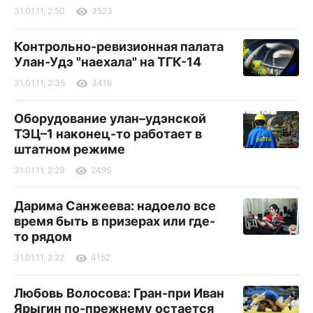
31.01.11, 2:50
3523
Контрольно-ревизионная палата
Улан-Удэ "наехала" на ТГК-14
31.01.11, 2:35
3416
Оборудование улан–удэнской
ТЭЦ–1 наконец-то работает в
штатном режиме
31.01.11, 2:29
2495
Дарима Санжеева: надоело все
время быть в призерах или где-
то рядом
31.01.11, 2:22
4152
Любовь Волосова: Гран-при Иван
Ярыгин по-прежнему остается