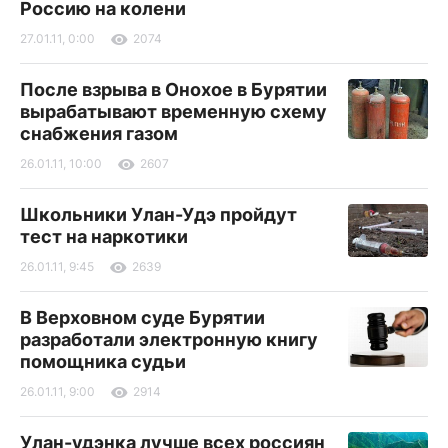
Россию на колени
27.01.11, 0:00
2074
После взрыва в Онохое в Бурятии
вырабатывают временную схему
снабжения газом
26.01.11, 10:00
2607
Школьники Улан-Удэ пройдут
тест на наркотики
26.01.11, 9:45
2639
В Верховном суде Бурятии
разработали электронную книгу
помощника судьи
26.01.11, 9:00
2914
Улан-удэнка лучше всех россиян