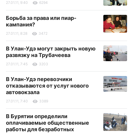
27.01.11, 9:40
6294
Борьба за права или пиар-
кампания?
27.01.11, 8:28
3472
В Улан-Удэ могут закрыть новую
развязку на Трубачеева
27.01.11, 7:45
3203
В Улан-Удэ перевозчики
отказываются от услуг нового
автовокзала
27.01.11, 7:40
3389
В Бурятии определили
оплачиваемые общественные
работы для безработных