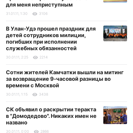
для меня неприступным
31.01.11, 1:30
3106
В Улан-Удэ прошел праздник для
детей сотрудников милиции,
погибших при исполнении
служебных обязанностей
30.01.11, 2:25
2214
Сотни жителей Камчатки вышли на митинг
за возвращение 9-часовой разницы во
времени с Москвой
30.01.11, 1:15
3438
СК объявил о раскрытии теракта
в "Домодедово". Никаких имен не
названо
30.01.11, 0:00
2866