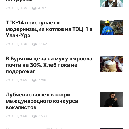
28.01.11, 9:35
4192
ТГК-14 приступает к
модернизации котлов на ТЭЦ-1 в
Улан-Удэ
28.01.11, 9:30
2342
В Бурятии цена на муку выросла
почти на 30%. Хлеб пока не
подорожал
28.01.11, 8:45
2290
Лубченко вошел в жюри
международного конкурса
вокалистов
28.01.11, 8:40
3630