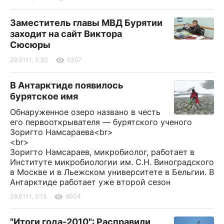
Заместитель главы МВД Бурятии
заходит на сайт Виктора
Сюсюры
29.01.11, 3:30
5357
В Антарктиде появилось
бурятское имя
Обнаруженное озеро названо в честь
его первооткрывателя — бурятского ученого
Зоригто Намсараева<br>
<br>
Зоригто Намсараев, микробиолог, работает в
Институте микробиологии им. С.Н. Виноградского
в Москве и в Льежском университете в Бельгии. В
Антарктиде работает уже второй сезон
29.01.11, 3:15
6004
"Итоги года-2010": Расправили