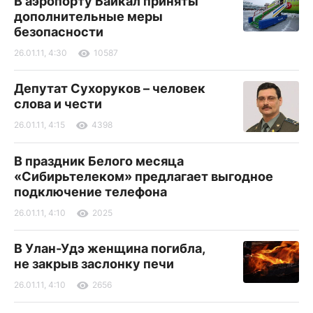
В аэропорту Байкал приняты
дополнительные меры
безопасности
26.01.11, 4:30
10587
Депутат Сухоруков – человек
слова и чести
26.01.11, 4:15
4398
В праздник Белого месяца
«Сибирьтелеком» предлагает выгодное
подключение телефона
26.01.11, 4:10
2025
В Улан-Удэ женщина погибла,
не закрыв заслонку печи
26.01.11, 4:10
2656