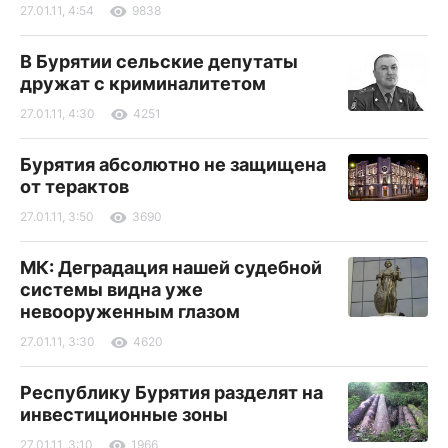
27.01.11, 4:54
9838
В Бурятии сельские депутаты
дружат с криминалитетом
27.01.11, 4:30
4251
Бурятия абсолютно не защищена
от терактов
27.01.11, 3:50
3690
МК: Деградация нашей судебной
системы видна уже
невооруженным глазом
27.01.11, 3:30
4620
Республику Бурятия разделят на
инвестиционные зоны
27.01.11, 3:10
1966