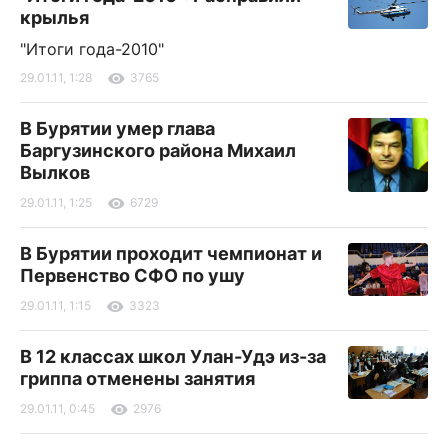
крылья
"Итоги года-2010"
29.01.11, 1:28
3765
В Бурятии умер глава
Баргузинского района Михаил
Вылков
29.01.11, 1:25
6729
В Бурятии проходит чемпионат и
Первенство СФО по ушу
29.01.11, 1:15
3323
В 12 классах школ Улан-Удэ из-за
гриппа отменены занятия
29.01.11, 0:45
2976