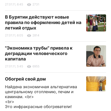
27.01.11, 6:45
2731
В Бурятии действуют новые
правила по оформлению детей на
летний отдых
27.01.11, 6:05
2814
"Экономика трубы" привела к
деградации человеческого
капитала
27.01.11, 5:45
6955
Обогрей свой дом
Найдена экономичная альтернатива
центральному отоплению, печам и
каминам. <br>
<br>
Это инфракрасные обогреватели!