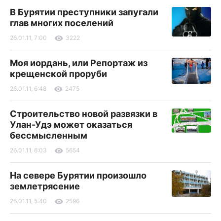
В Бурятии преступники запугали
глав многих поселений
26.01.11, 7:00
3222
Моя иордань, или Репортаж из
крещенской проруби
26.01.11, 6:48
2475
Строительство новой развязки в
Улан-Удэ может оказаться
бессмысленным
26.01.11, 6:03
5654
На севере Бурятии произошло
землетрясение
26.01.11, 5:40
2596