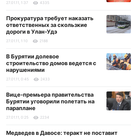
27.01.11, 1:37
4335
Прокуратура требует наказать
ответственных за скользкие
дороги в Улан-Удэ
27.01.11, 1:10
2188
В Бурятии долевое
строительство домов ведется с
нарушениями
27.01.11, 0:45
2433
Вице-премьера правительства
Бурятии уговорили полетать на
параплане
27.01.11, 0:25
2234
Медведев в Давосе: теракт не поставит