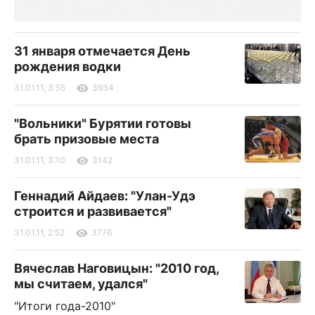
31 января отмечается День
рождения водки
31.01.11, 3:55
3934
"Вольники" Бурятии готовы
брать призовые места
31.01.11, 3:10
3142
Геннадий Айдаев: "Улан-Удэ
строится и развивается"
31.01.11, 2:52
3776
Вячеслав Наговицын: "2010 год,
мы считаем, удался"
"Итоги года-2010"