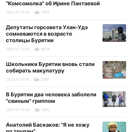
"Комсомолка" об Ирине Пантаевой
28.01.11, 13:50
3975
Депутаты горсовета Улан-Удэ
сомневаются в возрасте
столицы Бурятии
28.01.11, 10:45
6054
Школьники Бурятии вновь стали
собирать макулатуру
28.01.11, 10:10
2765
В Бурятии два человека заболели
"свиным" гриппом
28.01.11, 10:00
3452
Анатолий Баскаков: "Я не хожу
по трупам"