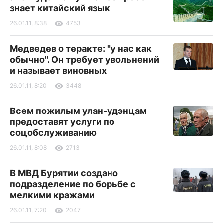
знает китайский язык
26.01.11, 8:38
4753
Медведев о теракте: "у нас как
обычно". Он требует увольнений
и называет виновных
26.01.11, 8:20
3448
Всем пожилым улан-удэнцам
предоставят услуги по
соцобслуживанию
26.01.11, 8:08
2713
В МВД Бурятии создано
подразделение по борьбе с
мелкими кражами
26.01.11, 7:20
2047