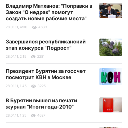
Владимир Матханов: "Поправки в
Закон "О недрах" помогут
создать новые рабочие места"
28.01.11, 4:00
4633
Завершился республиканский
этап конкурса "Подрост"
28.01.11, 2:15
2281
Президент Бурятии за госсчет
посмотрит КВН в Москве
28.01.11, 1:45
3225
В Бурятии вышел из печати
журнал "Итоги года-2010"
28.01.11, 1:25
4627