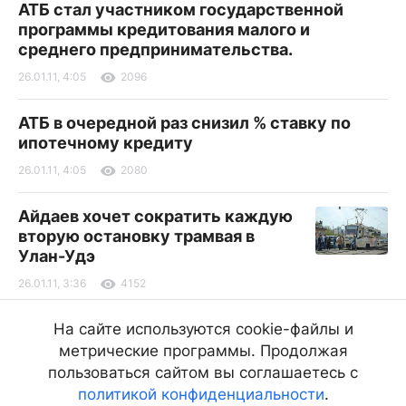
АТБ стал участником государственной
программы кредитования малого и
среднего предпринимательства.
26.01.11, 4:05
2096
АТБ в очередной раз снизил % ставку по
ипотечному кредиту
26.01.11, 4:05
2080
Айдаев хочет сократить каждую
вторую остановку трамвая в
Улан-Удэ
26.01.11, 3:36
4152
Теракт в аэропорту Домодедово:
На сайте используются cookie-файлы и
35 погибших, более 150
метрические программы. Продолжая
пострадавших
пользоваться сайтом вы соглашаетесь с
политикой конфиденциальности
.
26.01.11, 3:25
12255