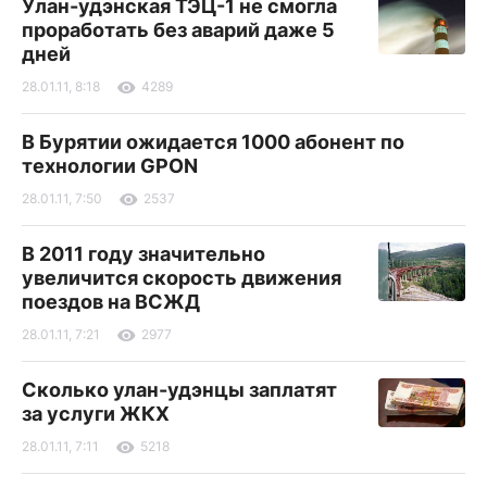
Улан-удэнская ТЭЦ-1 не смогла
проработать без аварий даже 5
дней
28.01.11, 8:18
4289
В Бурятии ожидается 1000 абонент по
технологии GPON
28.01.11, 7:50
2537
В 2011 году значительно
увеличится скорость движения
поездов на ВСЖД
28.01.11, 7:21
2977
Сколько улан-удэнцы заплатят
за услуги ЖКХ
28.01.11, 7:11
5218