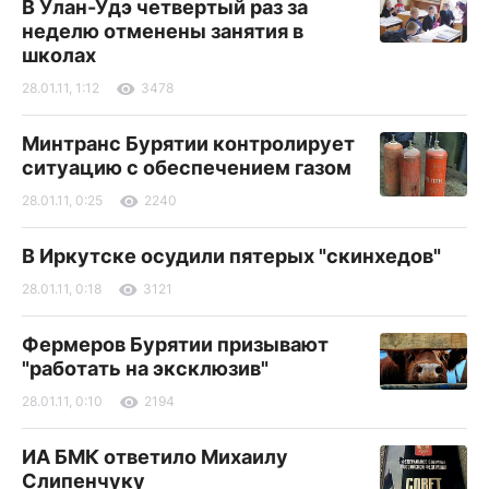
В Улан-Удэ четвертый раз за
неделю отменены занятия в
школах
28.01.11, 1:12
3478
Минтранс Бурятии контролирует
ситуацию с обеспечением газом
28.01.11, 0:25
2240
В Иркутске осудили пятерых "скинхедов"
28.01.11, 0:18
3121
Фермеров Бурятии призывают
"работать на эксклюзив"
28.01.11, 0:10
2194
ИА БМК ответило Михаилу
Слипенчуку