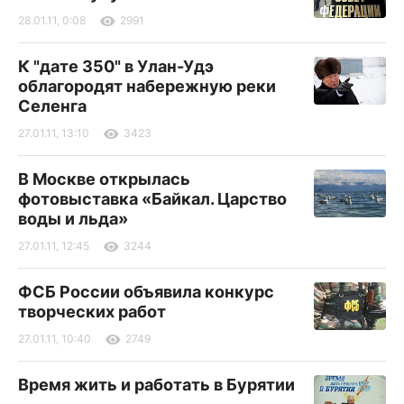
28.01.11, 0:08
2991
К "дате 350" в Улан-Удэ
облагородят набережную реки
Селенга
27.01.11, 13:10
3423
В Москве открылась
фотовыставка «Байкал. Царство
воды и льда»
27.01.11, 12:45
3244
ФСБ России объявила конкурс
творческих работ
27.01.11, 10:40
2749
Время жить и работать в Бурятии