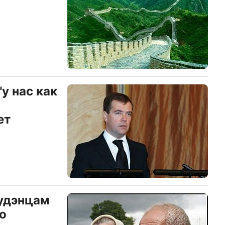
у нас как
ет
удэнцам
о