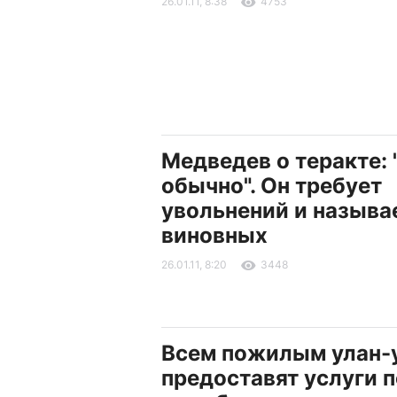
26.01.11, 8:38
4753
Медведев о теракте: "
обычно". Он требует
увольнений и называ
виновных
26.01.11, 8:20
3448
Всем пожилым улан-
предоставят услуги п