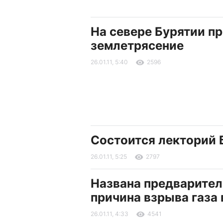
На севере Бурятии п
землетрясение
26.01.11, 5:40
2596
Состоится лекторий 
26.01.11, 5:25
2797
Названа предварител
причина взрыва газа 
26.01.11, 4:33
4541