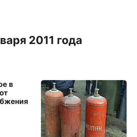
нваря 2011 года
ое в
ют
абжения