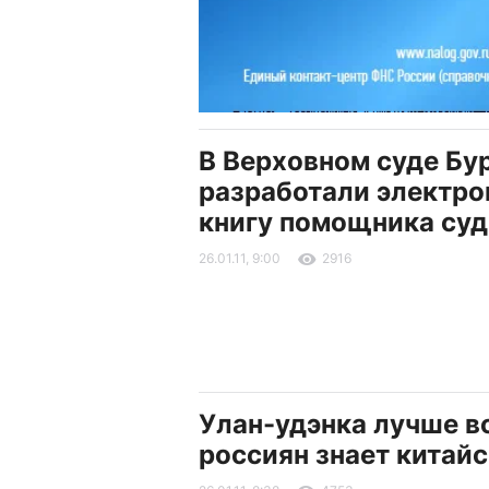
В Верховном суде Бу
разработали электр
книгу помощника суд
26.01.11, 9:00
2916
Улан-удэнка лучше в
россиян знает китай