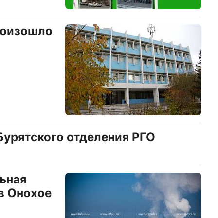
роизошло
Бурятского отделения РГО
ьная
в Онохое