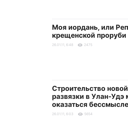
Моя иордань, или Ре
крещенской проруби
26.01.11, 6:48
2475
Строительство новой
развязки в Улан-Удэ
оказаться бессмысл
26.01.11, 6:03
5654