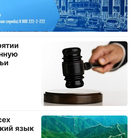
рятии
онную
ьи
сех
ский язык