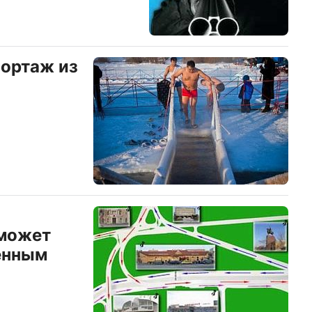
портаж из
 может
енным