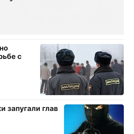
но
рьбе с
и запугали глав