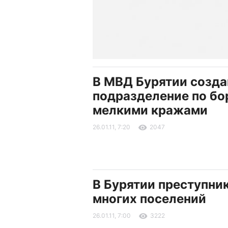
В МВД Бурятии созда
подразделение по бо
мелкими кражами
26.01.11, 7:20
2047
В Бурятии преступник
многих поселений
26.01.11, 7:00
3222