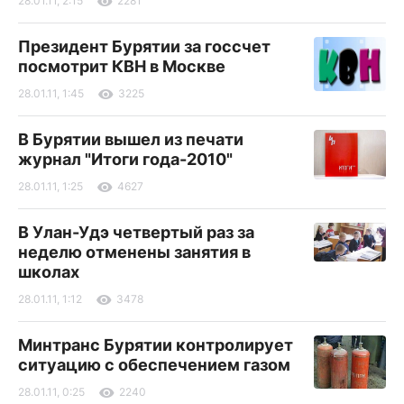
28.01.11, 2:15
2281
Президент Бурятии за госсчет
посмотрит КВН в Москве
28.01.11, 1:45
3225
В Бурятии вышел из печати
журнал "Итоги года-2010"
28.01.11, 1:25
4627
В Улан-Удэ четвертый раз за
неделю отменены занятия в
школах
28.01.11, 1:12
3478
Минтранс Бурятии контролирует
ситуацию с обеспечением газом
28.01.11, 0:25
2240