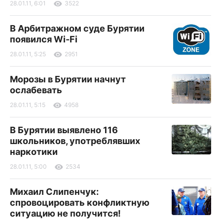
28.01.11, 6:01
3522
В Арбитражном суде Бурятии
появился Wi-Fi
28.01.11, 5:25
2951
Морозы в Бурятии начнут
ослабевать
28.01.11, 5:15
4958
В Бурятии выявлено 116
школьников, употреблявших
наркотики
28.01.11, 5:00
2534
Михаил Слипенчук:
спровоцировать конфликтную
ситуацию не получится!