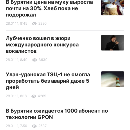
В Бурятии цена на муку выросла
почти на 30%. Хлеб пока не
подорожал
28.01.11, 8:45
2290
Лубченко вошел в жюри
международного конкурса
вокалистов
28.01.11, 8:40
3630
Улан-удэнская ТЭЦ-1 не смогла
проработать без аварий даже 5
дней
28.01.11, 8:18
4289
В Бурятии ожидается 1000 абонент по
технологии GPON
28.01.11, 7:50
2537