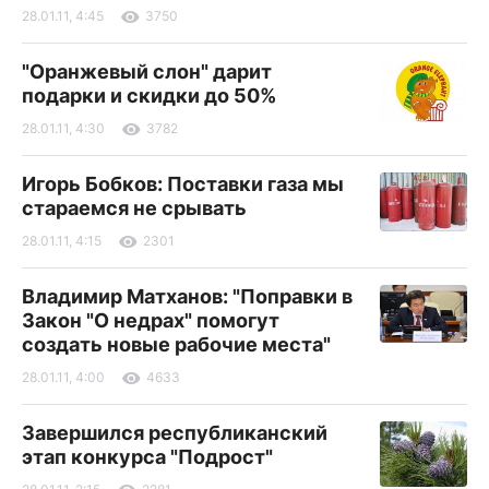
28.01.11, 4:45
3750
"Оранжевый слон" дарит
подарки и скидки до 50%
28.01.11, 4:30
3782
Игорь Бобков: Поставки газа мы
стараемся не срывать
28.01.11, 4:15
2301
Владимир Матханов: "Поправки в
Закон "О недрах" помогут
создать новые рабочие места"
28.01.11, 4:00
4633
Завершился республиканский
этап конкурса "Подрост"