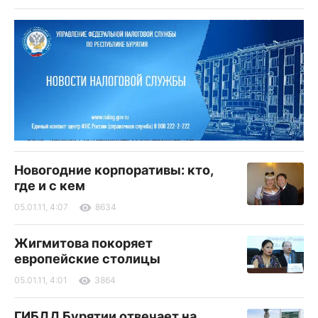
Новогодние корпоративы: кто,
где и с кем
05.01.11, 4:07
8634
Жигмитова покоряет
европейские столицы
05.01.11, 4:01
3864
ГИБДД Бурятии отвечает на