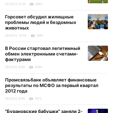
30.05.12, 0:35
2942
Горсовет обсудил жилищные
проблемы людей и бездомных
животных
29.05.12, 10:00
2981
В России стартовал легитимный
обмен электронными счетами-
фактурами
29.05.12, 9:00
2594
Промсвязьбанк объявляет финансовые
результаты по МСФО за первый квартал
2012 года
29.05.12, 8:40
1872
"Бурановские бабушки" заняли 2-