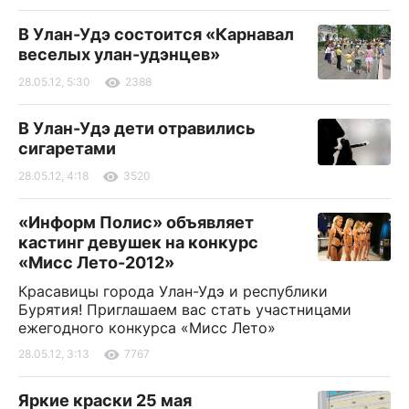
В Улан-Удэ состоится «Карнавал
веселых улан-удэнцев»
28.05.12, 5:30
2388
В Улан-Удэ дети отравились
сигаретами
28.05.12, 4:18
3520
«Информ Полис» объявляет
кастинг девушек на конкурс
«Мисс Лето-2012»
Красавицы города Улан-Удэ и республики
Бурятия! Приглашаем вас стать участницами
ежегодного конкурса «Мисс Лето»
28.05.12, 3:13
7767
Яркие краски 25 мая