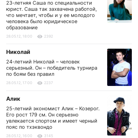
23-летняя Саша по специальности
юрист. Саша так захвачена работой,
что мечтает, чтобы и у ее молодого
человека было юридическое
образование
28.05.12, 18:00
2392
Николай
24-летний Николай – человек
серьезный. Он – победитель турнира
по боям без правил
28.05.12, 17:00
2237
Алик
25-летний экономист Алик – Козерог.
Его рост 179 см. Он серьезно
увлекается спортом и имеет черный
пояс по тхэквондо
28.05.12, 16:00
3145