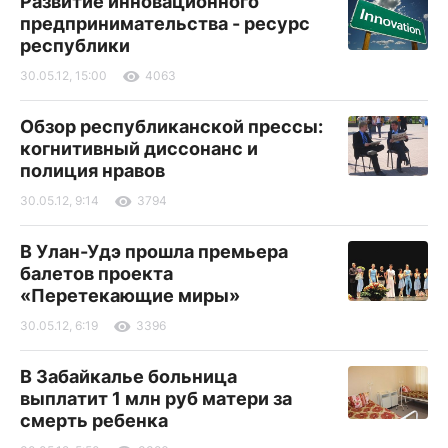
Развитие инновационного
предпринимательства - ресурс
республики
30.05.12, 15:00
4063
Обзор республиканской прессы:
когнитивный диссонанс и
полиция нравов
30.05.12, 9:14
3794
В Улан-Удэ прошла премьера
балетов проекта
«Перетекающие миры»
30.05.12, 6:19
3396
В Забайкалье больница
выплатит 1 млн руб матери за
смерть ребенка