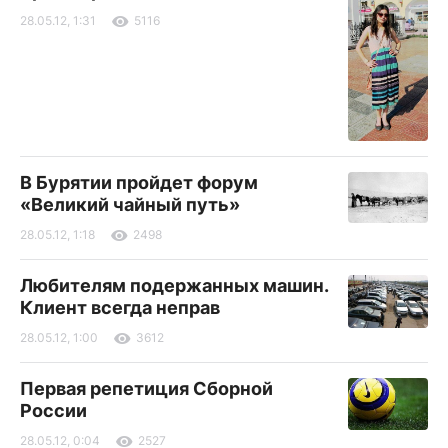
28.05.12, 1:31
5116
В Бурятии пройдет форум
«Великий чайный путь»
28.05.12, 1:18
2498
Любителям подержанных машин.
Клиент всегда неправ
28.05.12, 1:00
3612
Первая репетиция Сборной
России
28.05.12, 0:04
2527