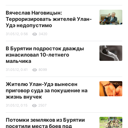
Вячеслав Наговицын:
Терроризировать жителей Улан-
Удэ недопустимо
31.05.12, 0:56
3420
В Бурятии подросток дважды
изнасиловал 10-летнего
мальчика
31.05.12, 0:41
8099
Жителю Улан-Удэ вынесен
приговор суда за покушение на
жизнь внучек
31.05.12, 0:15
2507
Потомки земляков из Бурятии
посетили места боев под