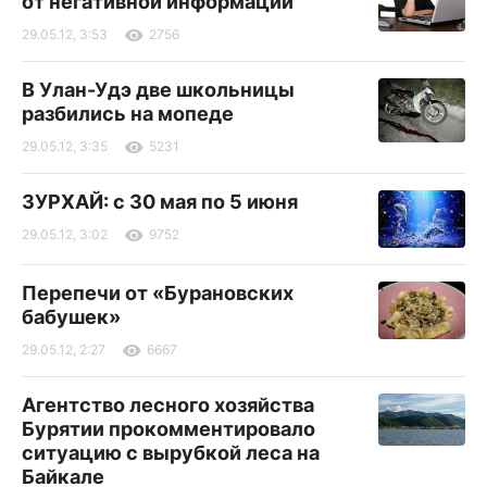
от негативной информации
29.05.12, 3:53
2756
В Улан-Удэ две школьницы
разбились на мопеде
29.05.12, 3:35
5231
ЗУРХАЙ: с 30 мая по 5 июня
29.05.12, 3:02
9752
Перепечи от «Бурановских
бабушек»
29.05.12, 2:27
6667
Агентство лесного хозяйства
Бурятии прокомментировало
ситуацию с вырубкой леса на
Байкале