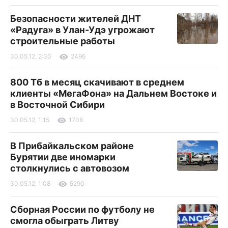
Безопасности жителей ДНТ
«Радуга» в Улан-Удэ угрожают
строительные работы
30.05.12, 2:30
2496
800 Тб в месяц скачивают в среднем
клиенты «МегаФона» на Дальнем Востоке и
в Восточной Сибири
30.05.12, 1:15
1708
В Прибайкальском районе
Бурятии две иномарки
столкнулись с автовозом
30.05.12, 1:08
5290
Сборная России по футболу не
смогла обыграть Литву