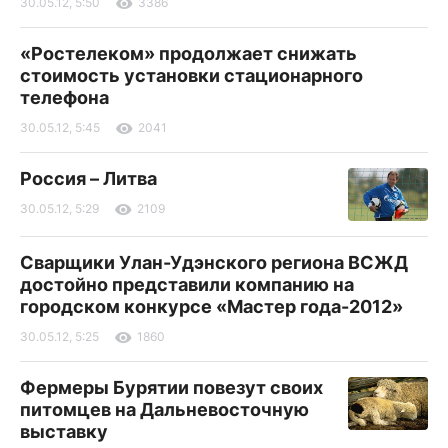
30.05.12, 5:50
3386
«Ростелеком» продолжает снижать
стоимость установки стационарного
телефона
30.05.12, 5:45
2041
Россия – Литва
30.05.12, 5:29
2109
Сварщики Улан-Удэнского региона ВСЖД
достойно представили компанию на
городском конкурсе «Мастер года-2012»
30.05.12, 5:25
1860
Фермеры Бурятии повезут своих
питомцев на Дальневосточную
выставку