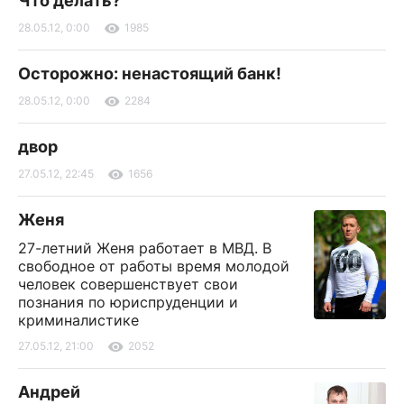
Что делать?
28.05.12, 0:00
1985
Осторожно: ненастоящий банк!
28.05.12, 0:00
2284
двор
27.05.12, 22:45
1656
Женя
27-летний Женя работает в МВД. В
свободное от работы время молодой
человек совершенствует свои
познания по юриспруденции и
криминалистике
27.05.12, 21:00
2052
Андрей