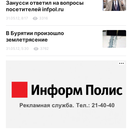
Занусси ответил на вопросы
посетителей infpol.ru
31.05.12, 8:17
3316
В Бурятии произошло
землетрясение
31.05.12, 5:30
3762