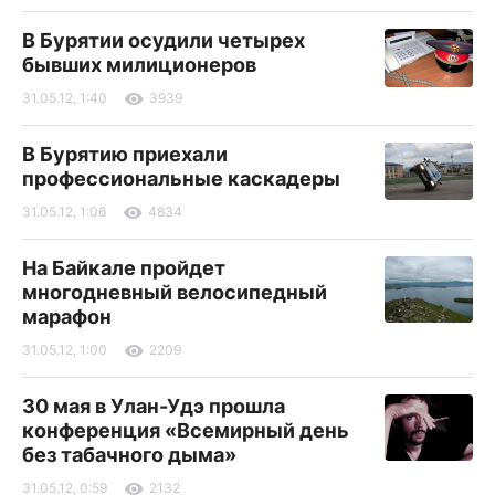
В Бурятии осудили четырех
бывших милиционеров
31.05.12, 1:40
3939
В Бурятию приехали
профессиональные каскадеры
31.05.12, 1:06
4834
На Байкале пройдет
многодневный велосипедный
марафон
31.05.12, 1:00
2209
30 мая в Улан-Удэ прошла
конференция «Всемирный день
без табачного дыма»
31.05.12, 0:59
2132