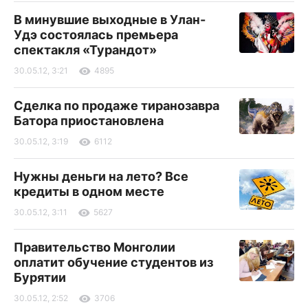
В минувшие выходные в Улан-
Удэ состоялась премьера
спектакля «Турандот»
30.05.12, 3:21
4895
Сделка по продаже тиранозавра
Батора приостановлена
30.05.12, 3:19
6112
Нужны деньги на лето? Все
кредиты в одном месте
30.05.12, 3:11
5627
Правительство Монголии
оплатит обучение студентов из
Бурятии
30.05.12, 2:52
3706