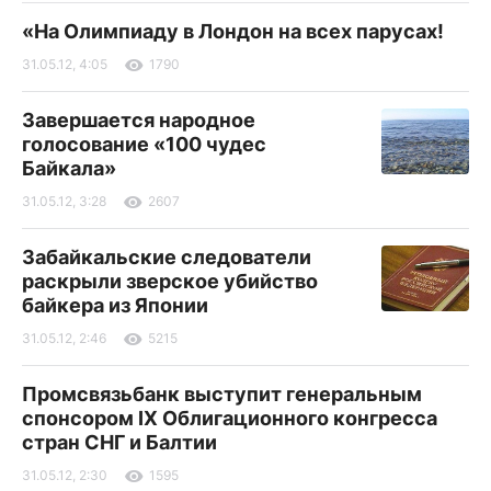
«На Олимпиаду в Лондон на всех парусах!
31.05.12, 4:05
1790
Завершается народное
голосование «100 чудес
Байкала»
31.05.12, 3:28
2607
Забайкальские следователи
раскрыли зверское убийство
байкера из Японии
31.05.12, 2:46
5215
Промсвязьбанк выступит генеральным
спонсором IX Облигационного конгресса
стран СНГ и Балтии
31.05.12, 2:30
1595