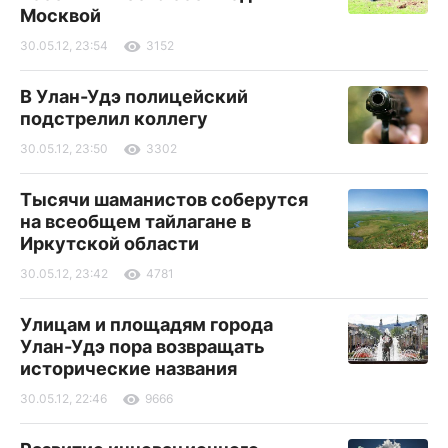
Москвой
30.05.12, 23:54
3152
В Улан-Удэ полицейский
подстрелил коллегу
30.05.12, 23:50
3302
Тысячи шаманистов соберутся
на всеобщем тайлагане в
Иркутской области
30.05.12, 23:42
4781
Улицам и площадям города
Улан-Удэ пора возвращать
исторические названия
30.05.12, 22:46
9666