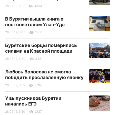
28.05.12, 8:11
4353
В Бурятии вышла книга о
постсоветском Улан-Удэ
28.05.12, 8:08
2260
Бурятские борцы померились
силами на Красной площади
28.05.12, 6:30
3481
Любовь Волосова не смогла
победить прославленную японку
28.05.12, 6:15
2784
У выпускников Бурятии
начались ЕГЭ
28.05.12, 5:50
2127