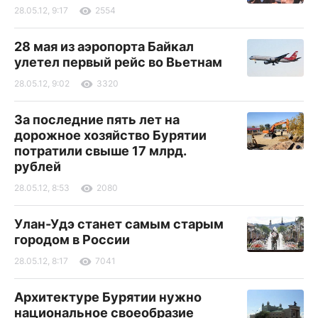
28.05.12, 9:17
2554
28 мая из аэропорта Байкал
улетел первый рейс во Вьетнам
28.05.12, 9:02
3320
За последние пять лет на
дорожное хозяйство Бурятии
потратили свыше 17 млрд.
рублей
28.05.12, 8:53
2080
Улан-Удэ станет самым старым
городом в России
28.05.12, 8:17
7041
Архитектуре Бурятии нужно
национальное своеобразие