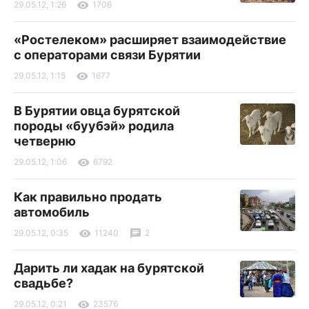
29.05.12, 1:26
1706
«Ростелеком» расширяет взаимодействие
с операторами связи Бурятии
29.05.12, 1:15
1677
В Бурятии овца бурятской
породы «буубэй» родила
четверню
29.05.12, 1:06
6792
Как правильно продать
автомобиль
29.05.12, 0:35
11240
2
Дарить ли хадак на бурятской
свадьбе?
29.05.12, 0:21
23576