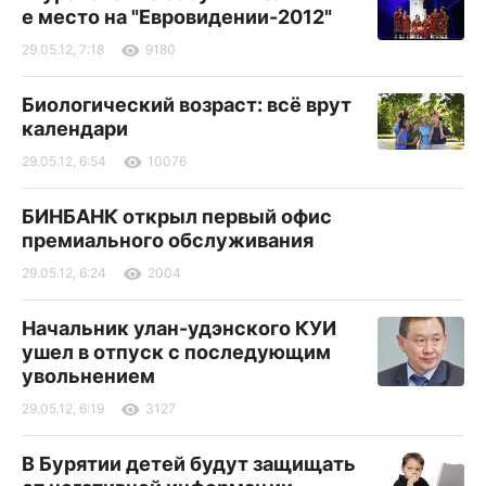
е место на "Евровидении-2012"
29.05.12, 7:18
9180
Биологический возраст: всё врут
календари
29.05.12, 6:54
10076
БИНБАНК открыл первый офис
премиального обслуживания
29.05.12, 6:24
2004
Начальник улан-удэнского КУИ
ушел в отпуск с последующим
увольнением
29.05.12, 6:19
3127
В Бурятии детей будут защищать