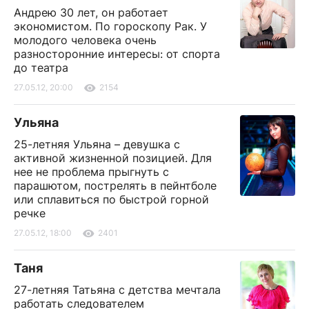
Андрею 30 лет, он работает
экономистом. По гороскопу Рак. У
молодого человека очень
разносторонние интересы: от спорта
до театра
27.05.12, 20:00
2154
Ульяна
25-летняя Ульяна – девушка с
активной жизненной позицией. Для
нее не проблема прыгнуть с
парашютом, пострелять в пейнтболе
или сплавиться по быстрой горной
речке
27.05.12, 18:00
2401
Таня
27-летняя Татьяна с детства мечтала
работать следователем