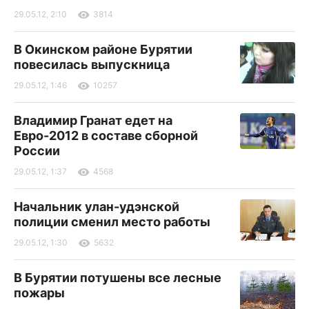
29.05.12, 2:10
3814
В Окинском районе Бурятии
повесилась выпускница
29.05.12, 1:46
10257
Владимир Гранат едет на
Евро-2012 в составе сборной
России
29.05.12, 1:37
4568
Начальник улан-удэнской
полиции сменил место работы
29.05.12, 1:30
5632
В Бурятии потушены все лесные
пожары