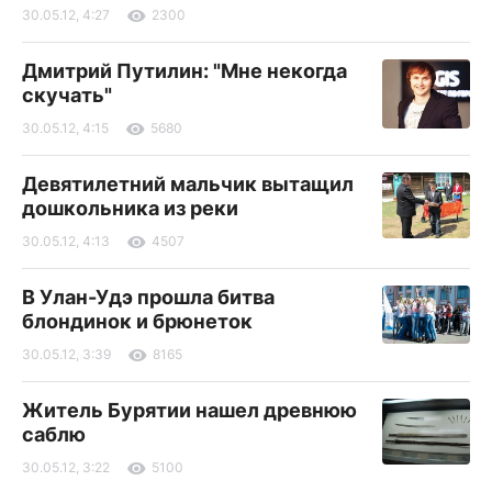
30.05.12, 4:27
2300
Дмитрий Путилин: "Мне некогда
скучать"
30.05.12, 4:15
5680
Девятилетний мальчик вытащил
дошкольника из реки
30.05.12, 4:13
4507
В Улан-Удэ прошла битва
блондинок и брюнеток
30.05.12, 3:39
8165
Житель Бурятии нашел древнюю
саблю
30.05.12, 3:22
5100