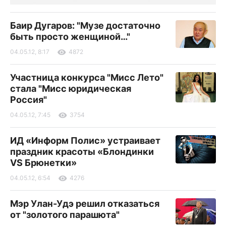
Баир Дугаров: "Музе достаточно
быть просто женщиной…"
04.05.12, 8:17
4872
Участница конкурса "Мисс Лето"
стала "Мисс юридическая
Россия"
04.05.12, 7:45
3754
ИД «Информ Полис» устраивает
праздник красоты «Блондинки
VS Брюнетки»
04.05.12, 6:54
4276
Мэр Улан-Удэ решил отказаться
от "золотого парашюта"