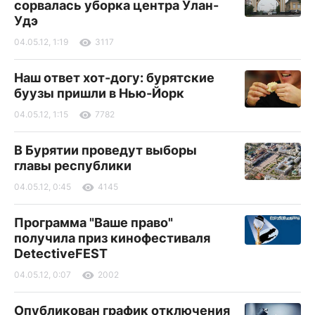
сорвалась уборка центра Улан-
Удэ
04.05.12, 1:19
3117
Наш ответ хот-догу: бурятские
буузы пришли в Нью-Йорк
04.05.12, 1:15
7782
В Бурятии проведут выборы
главы республики
04.05.12, 0:45
4145
Программа "Ваше право"
получила приз кинофестиваля
DetectiveFEST
04.05.12, 0:07
2002
Опубликован график отключения