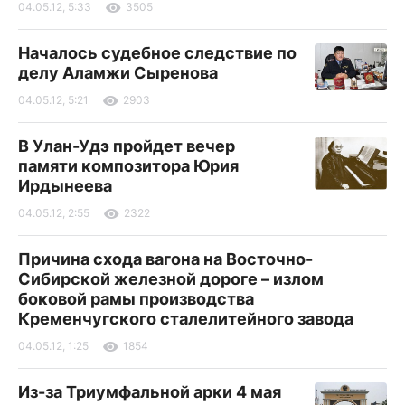
04.05.12, 5:33
3505
Началось судебное следствие по
делу Аламжи Сыренова
04.05.12, 5:21
2903
В Улан-Удэ пройдет вечер
памяти композитора Юрия
Ирдынеева
04.05.12, 2:55
2322
Причина схода вагона на Восточно-
Сибирской железной дороге – излом
боковой рамы производства
Кременчугского сталелитейного завода
04.05.12, 1:25
1854
Из-за Триумфальной арки 4 мая