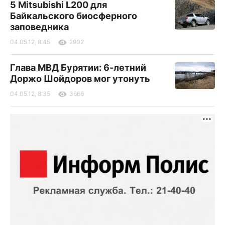
5 Мitsubishi L200 для
Байкальского биосферного
заповедника
04.05.12, 8:45
2902
Глава МВД Бурятии: 6-летний
Доржо Шойдоров мог утонуть
04.05.12, 8:35
3666