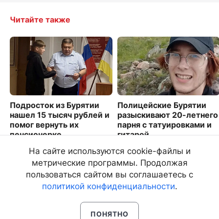
Читайте также
Подросток из Бурятии
Полицейские Бурятии
нашел 15 тысяч рублей и
разыскивают 20-летнего
помог вернуть их
парня с татуировками и
пенсионерке
гитарой
2322
3806
На сайте используются cookie-файлы и
метрические программы. Продолжая
пользоваться сайтом вы соглашаетесь с
политикой конфиденциальности
.
ПОНЯТНО