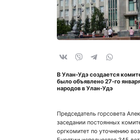
В Улан-Удэ создается комите
было объявлено 27-го янва
народов в Улан-Удэ
Председатель горсовета Але
заседании постоянных комите
оргкомитет по уточнению воз
Бурятии исполняется 345 лет