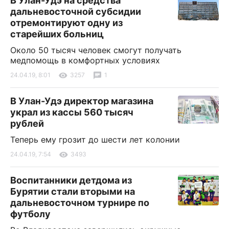
В Улан-Удэ на средства
дальневосточной субсидии
отремонтируют одну из
старейших больниц
Около 50 тысяч человек смогут получать
медпомощь в комфортных условиях
24.04.19, 8:01
3257
1
В Улан-Удэ директор магазина
украл из кассы 560 тысяч
рублей
Теперь ему грозит до шести лет колонии
24.04.19, 7:54
3493
Воспитанники детдома из
Бурятии стали вторыми на
дальневосточном турнире по
футболу