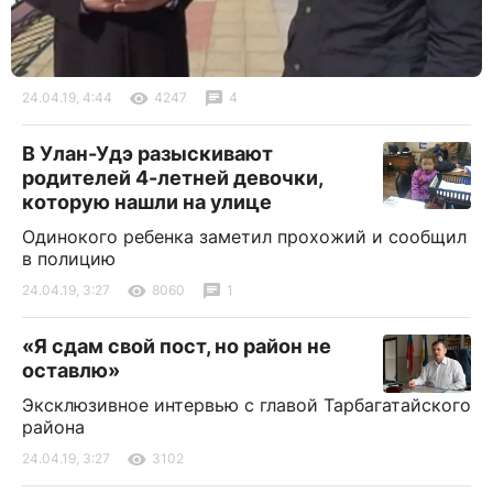
24.04.19, 4:44
4247
4
В Улан-Удэ разыскивают
родителей 4-летней девочки,
которую нашли на улице
Одинокого ребенка заметил прохожий и сообщил
в полицию
24.04.19, 3:27
8060
1
«Я сдам свой пост, но район не
оставлю»
Эксклюзивное интервью с главой Тарбагатайского
района
24.04.19, 3:27
3102