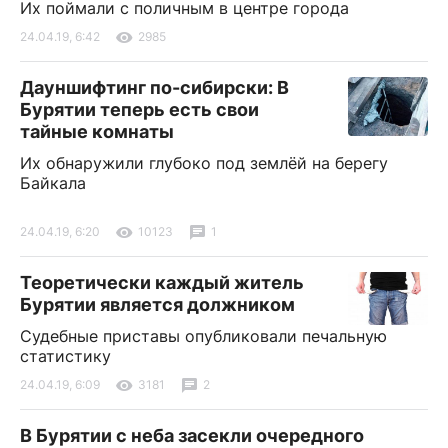
Их поймали с поличным в центре города
24.04.19, 6:42
2985
Дауншифтинг по-сибирски: В
Бурятии теперь есть свои
тайные комнаты
Их обнаружили глубоко под землёй на берегу
Байкала
24.04.19, 6:20
10123
1
Теоретически каждый житель
Бурятии является должником
Судебные приставы опубликовали печальную
статистику
24.04.19, 6:09
3181
2
В Бурятии с неба засекли очередного