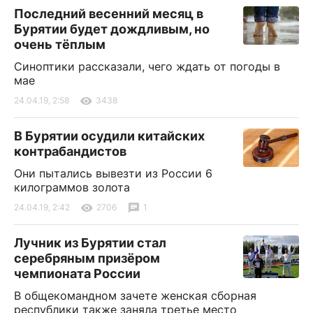
Последний весенний месяц в
Бурятии будет дождливым, но
очень тёплым
Синоптики рассказали, чего ждать от погоды в
мае
24.04.19, 2:58
3438
В Бурятии осудили китайских
контрабандистов
Они пытались вывезти из России 6
килограммов золота
24.04.19, 2:42
2706
1
Лучник из Бурятии стал
серебряным призёром
чемпионата России
В общекомандном зачете женская сборная
республики также заняла третье место