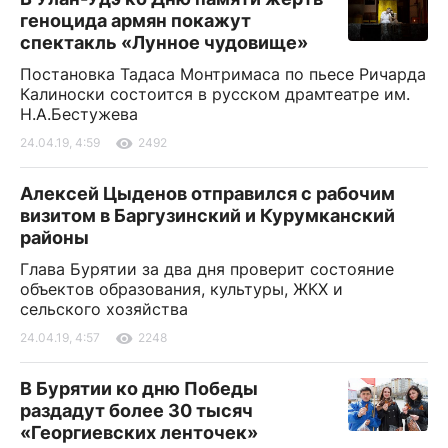
геноцида армян покажут
спектакль «Лунное чудовище»
Постановка Тадаса Монтримаса по пьесе Ричарда
Калиноски состоится в русском драмтеатре им.
Н.А.Бестужева
24.04.19, 4:59
2492
Алексей Цыденов отправился с рабочим
визитом в Баргузинский и Курумканский
районы
Глава Бурятии за два дня проверит состояние
объектов образования, культуры, ЖКХ и
сельского хозяйства
24.04.19, 4:57
2248
В Бурятии ко дню Победы
раздадут более 30 тысяч
«Георгиевских ленточек»