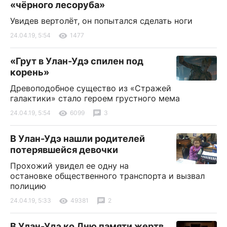
«чёрного лесоруба»
Увидев вертолёт, он попытался сделать ноги
24.04.19, 5:54
1477
«Грут в Улан-Удэ спилен под
корень»
Древоподобное существо из «Стражей
галактики» стало героем грустного мема
24.04.19, 5:54
6099
3
В Улан-Удэ нашли родителей
потерявшейся девочки
Прохожий увидел ее одну на
остановке общественного транспорта и вызвал
полицию
24.04.19, 5:33
49381
2
В Улан-Удэ ко Дню памяти жертв