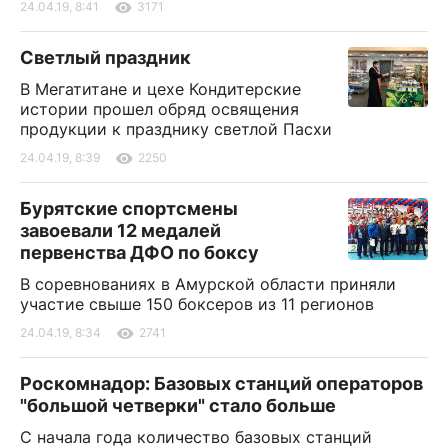
24.04.19, 8:41
3171
Светлый праздник
В Мегатитане и цехе Кондитерские
истории прошел обряд освящения
продукции к празднику светлой Пасхи
24.04.19, 8:39
2250
Бурятские спортсмены
завоевали 12 медалей
первенства ДФО по боксу
В соревнованиях в Амурской области приняли
участие свыше 150 боксеров из 11 регионов
24.04.19, 8:34
2741
Роскомнадор: Базовых станций операторов
"большой четверки" стало больше
С начала года количество базовых станций