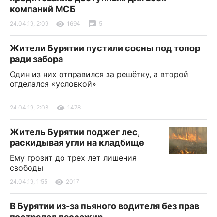
компаний МСБ
24.04.19, 2:09
1694
5
Жители Бурятии пустили сосны под топор
ради забора
Один из них отправился за решётку, а второй
отделался «условкой»
24.04.19, 2:03
1478
Житель Бурятии поджег лес,
раскидывая угли на кладбище
Ему грозит до трех лет лишения
свободы
24.04.19, 1:55
2017
В Бурятии из-за пьяного водителя без прав
пострадал пассажир