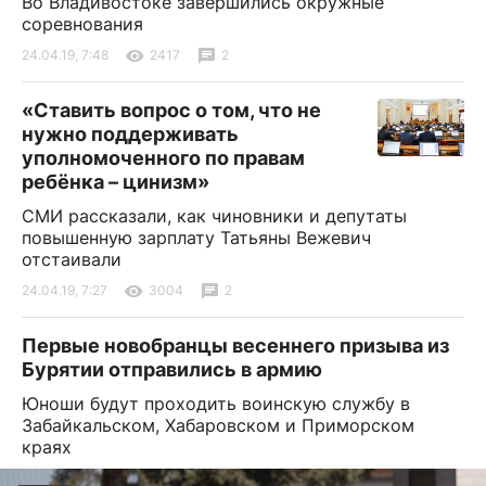
Во Владивостоке завершились окружные
соревнования
24.04.19, 7:48
2417
2
«Ставить вопрос о том, что не
нужно поддерживать
уполномоченного по правам
ребёнка – цинизм»
СМИ рассказали, как чиновники и депутаты
повышенную зарплату Татьяны Вежевич
отстаивали
24.04.19, 7:27
3004
2
Первые новобранцы весеннего призыва из
Бурятии отправились в армию
Юноши будут проходить воинскую службу в
Забайкальском, Хабаровском и Приморском
краях