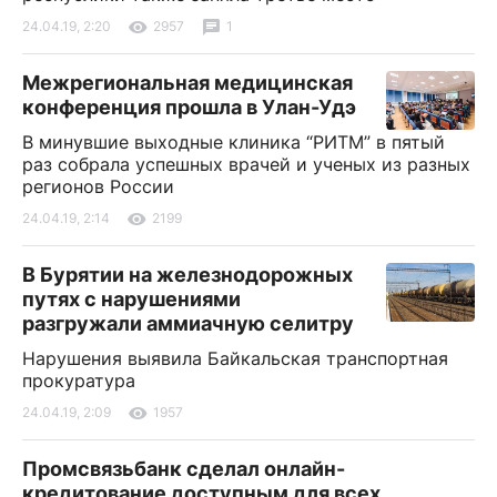
24.04.19, 2:20
2957
1
Межрегиональная медицинская
конференция прошла в Улан-Удэ
В минувшие выходные клиника “РИТМ” в пятый
раз собрала успешных врачей и ученых из разных
регионов России
24.04.19, 2:14
2199
В Бурятии на железнодорожных
путях с нарушениями
разгружали аммиачную селитру
Нарушения выявила Байкальская транспортная
прокуратура
24.04.19, 2:09
1957
Промсвязьбанк сделал онлайн-
кредитование доступным для всех