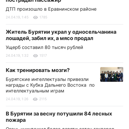
ДТП произошло в Еравнинском районе
24.04.19, 1:45
1785
Житель Бурятии украл у односельчанина
лошадей, забил их, а мясо продал
Ущерб составил 80 тысяч рублей
24.04.19, 1:32
1517
Как тренировать мозги?
Бурятские интеллектуалы привезли
награды с Кубка Дальнего Востока по
интеллектуальным играм
24.04.19, 1:26
2115
В Бурятии за весну потушили 84 лесных
пожара
Огонь уничтожил более девяти сотен гектаров