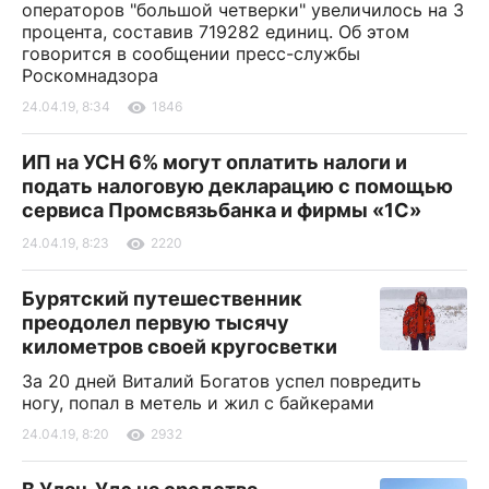
операторов "большой четверки" увеличилось на 3
процента, составив 719282 единиц. Об этом
говорится в сообщении пресс-службы
Роскомнадзора
24.04.19, 8:34
1846
ИП на УСН 6% могут оплатить налоги и
подать налоговую декларацию с помощью
сервиса Промсвязьбанка и фирмы «1С»
24.04.19, 8:23
2220
Бурятский путешественник
преодолел первую тысячу
километров своей кругосветки
За 20 дней Виталий Богатов успел повредить
ногу, попал в метель и жил с байкерами
24.04.19, 8:20
2932