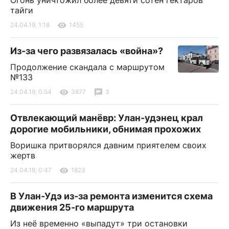
тайги
24.04.19, 1:18
1455
Из-за чего развязалась «война»?
Продолжение скандала с маршрутом
№133
24.04.19, 0:54
3877
3
Отвлекающий манёвр: Улан-удэнец крал
дорогие мобильники, обнимая прохожих
Воришка притворялся давним приятелем своих
жертв
24.04.19, 0:47
1823
В Улан-Удэ из-за ремонта изменится схема
движения 25-го маршрута
Из неё временно «выпадут» три остановки