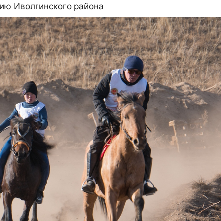
тию Иволгинского района