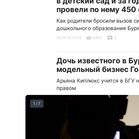
в детский сад и за го
провели по нему 450
Как родители бросили вызов с
дошкольного образования Бур
25.10.19, 11:14
6407
3
Дочь известного в Б
модельный бизнес Го
Арьяна Киплюкс учится в БГУ 
правом
1 / 7