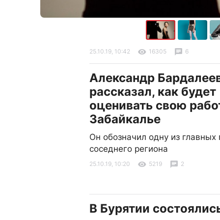
25.10.19, 10:42
16305
6
Александр Бардалее
рассказал, как будет
оценивать свою рабо
Забайкалье
Он обозначил одну из главных
соседнего региона
25.10.19, 10:20
5219
2
В Бурятии состоялис