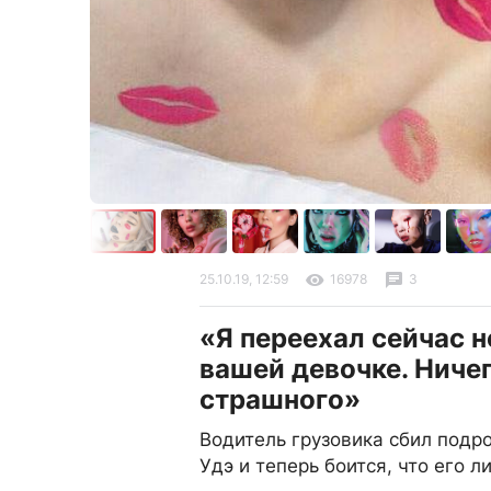
25.10.19, 12:59
16978
3
«Я переехал сейчас н
вашей девочке. Ниче
страшного»
Водитель грузовика сбил подро
Удэ и теперь боится, что его л