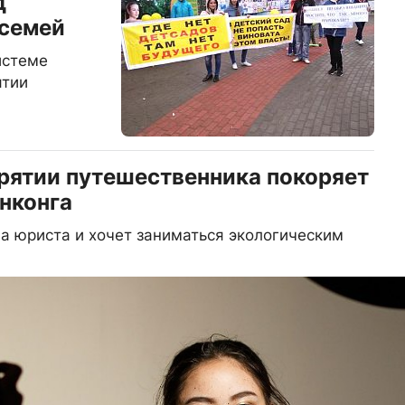
д
 семей
истеме
ятии
урятии путешественника покоряет
нконга
на юриста и хочет заниматься экологическим