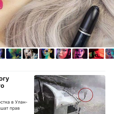
огу
го
стка в Улан-
ишат прав