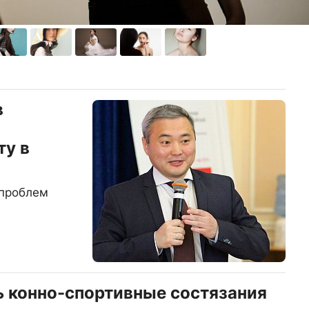
в
ту в
 проблем
ь конно-спортивные состязания