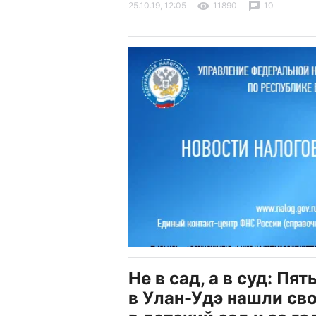
25.10.19, 12:05
11890
10
Не в сад, а в суд: Пя
в Улан-Удэ нашли св