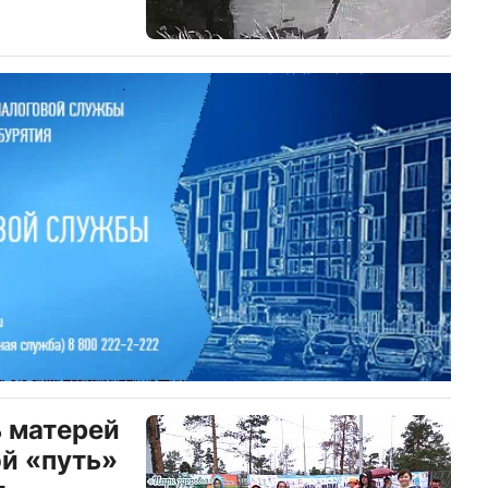
ть матерей
ой «путь»