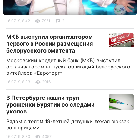
16.07.19, 8:42
7951
2
МКБ выступил организатором
первого в России размещения
белорусского эмитента
Московский кредитный банк (МКБ) выступил
организатором выпуска облигаций белорусского
ритейлера «Евроторг»
16.07.19, 8:33
2916
В Петербурге нашли труп
уроженки Бурятии со следами
уколов
Рядом с телом 19-летней девушки лежал рюкзак
со шприцами
16.07.19, 8:30
4057