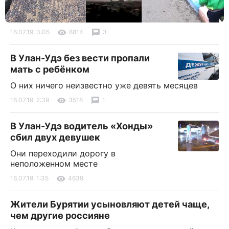
16.07.19, 3:05
8814
3
В Улан-Удэ без вести пропали
мать с ребёнком
О них ничего неизвестно уже девять месяцев
16.07.19, 2:39
3518
1
В Улан-Удэ водитель «Хонды»
сбил двух девушек
Они переходили дорогу в
неположенном месте
16.07.19, 1:35
4639
Жители Бурятии усыновляют детей чаще,
чем другие россияне