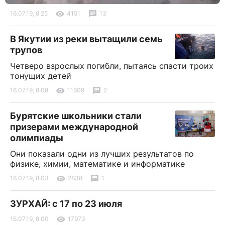
16.07.19, 8:25
4151
13
В Якутии из реки вытащили семь
трупов
Четверо взрослых погибли, пытаясь спасти троих
тонущих детей
16.07.19, 8:08
11609
2
Бурятские школьники стали
призерами международной
олимпиады
Они показали одни из лучших результатов по
физике, химии, математике и информатике
16.07.19, 8:03
2838
1
ЗУРХАЙ: с 17 по 23 июля
16.07.19, 8:00
17973