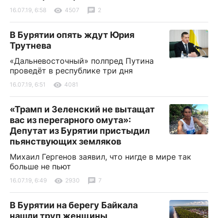
16.07.19, 6:58
4507
2
В Бурятии опять ждут Юрия
Трутнева
«Дальневосточный» полпред Путина
проведёт в республике три дня
16.07.19, 6:51
4081
«Трамп и Зеленский не вытащат
вас из перегарного омута»:
Депутат из Бурятии пристыдил
пьянствующих земляков
Михаил Гергенов заявил, что нигде в мире так
больше не пьют
16.07.19, 6:49
2930
7
В Бурятии на берегу Байкала
нашли труп женщины