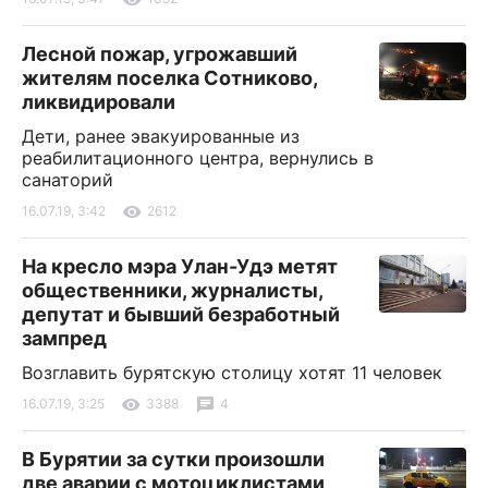
Лесной пожар, угрожавший
жителям поселка Сотниково,
ликвидировали
Дети, ранее эвакуированные из
реабилитационного центра, вернулись в
санаторий
16.07.19, 3:42
2612
На кресло мэра Улан-Удэ метят
общественники, журналисты,
депутат и бывший безработный
зампред
Возглавить бурятскую столицу хотят 11 человек
16.07.19, 3:25
3388
4
В Бурятии за сутки произошли
две аварии с мотоциклистами