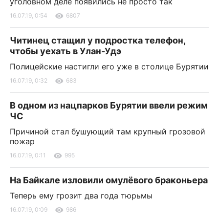
уголовном деле появились не просто так
16.07.19, 0:54
6807
Читинец стащил у подростка телефон,
чтобы уехать в Улан-Удэ
Полицейские настигли его уже в столице Бурятии
16.07.19, 0:32
683
В одном из нацпарков Бурятии ввели режим
ЧС
Причиной стал бушующий там крупный грозовой
пожар
16.07.19, 0:11
995
На Байкале изловили омулёвого браконьера
Теперь ему грозит два года тюрьмы
16.07.19, 0:09
986