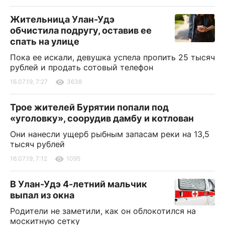
Жительница Улан-Удэ
обчистила подругу, оставив ее
спать на улице
Пока ее искали, девушка успела пропить 25 тысяч
рублей и продать сотовый телефон
16.07.19, 7:27
3638
Трое жителей Бурятии попали под
«уголовку», соорудив дамбу и котлован
Они нанесли ущерб рыбным запасам реки на 13,5
тысяч рублей
16.07.19, 7:12
1095
В Улан-Удэ 4-летний мальчик
выпал из окна
Родители не заметили, как он облокотился на
москитную сетку