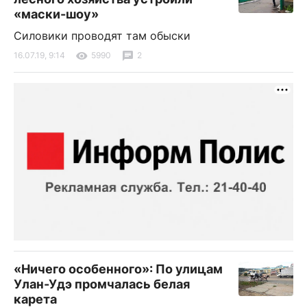
«маски-шоу»
Силовики проводят там обыски
16.07.19, 9:14
5990
2
«Ничего особенного»: По улицам
Улан-Удэ промчалась белая
карета