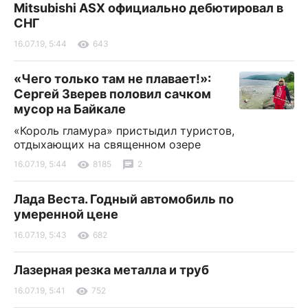
Mitsubishi ASX официально дебютировал в
СНГ
16.07.19, 5:44
643
«Чего только там не плавает!»:
Сергей Зверев половил сачком
мусор на Байкале
«Король гламура» пристыдил туристов,
отдыхающих на священном озере
16.07.19, 5:44
8185
2
Лада Веста. Годный автомобиль по
умеренной цене
16.07.19, 5:43
682
Лазерная резка металла и труб
16.07.19, 5:41
752