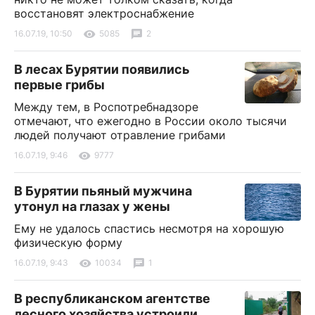
восстановят электроснабжение
16.07.19, 10:50
5085
2
В лесах Бурятии появились
первые грибы
Между тем, в Роспотребнадзоре
отмечают, что ежегодно в России около тысячи
людей получают отравление грибами
16.07.19, 9:46
9777
В Бурятии пьяный мужчина
утонул на глазах у жены
Ему не удалось спастись несмотря на хорошую
физическую форму
16.07.19, 9:43
10034
1
В республиканском агентстве
лесного хозяйства устроили