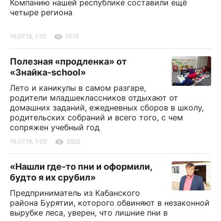
Компанию нашей республике составили ещё
четыре региона
16.07.19, 1:10
1070
Полезная «продленка» от
«Знайка-school»
Лето и каникулы в самом разгаре,
родители младшеклассников отдыхают от
домашних заданий, ежедневных сборов в школу,
родительских собраний и всего того, с чем
сопряжен учебный год
16.07.19, 1:00
3922
«Нашли где-то пни и оформили,
будто я их срубил»
Предприниматель из Кабанского
района Бурятии, которого обвиняют в незаконной
вырубке леса, уверен, что лишние пни в