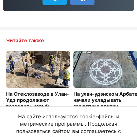
Читайте также
На Стеклозаводе в Улан-
На улан-удэнском Арбат
Удэ продолжают
начали укладывать
возводить новый
гранитную плитку
путепровод
980
На сайте используются cookie-файлы и
1700
метрические программы. Продолжая
пользоваться сайтом вы соглашаетесь с