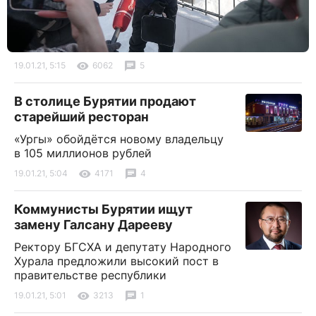
19.01.21, 5:15
6062
5
В столице Бурятии продают
старейший ресторан
«Ургы» обойдётся новому владельцу
в 105 миллионов рублей
19.01.21, 5:04
4171
4
Коммунисты Бурятии ищут
замену Галсану Дарееву
Ректору БГСХА и депутату Народного
Хурала предложили высокий пост в
правительстве республики
19.01.21, 5:01
3213
1