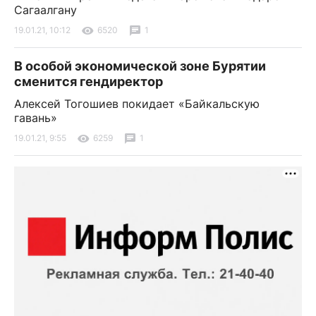
Сагаалгану
19.01.21, 10:12
6520
1
В особой экономической зоне Бурятии
сменится гендиректор
Алексей Тогошиев покидает «Байкальскую
гавань»
19.01.21, 9:55
6259
1