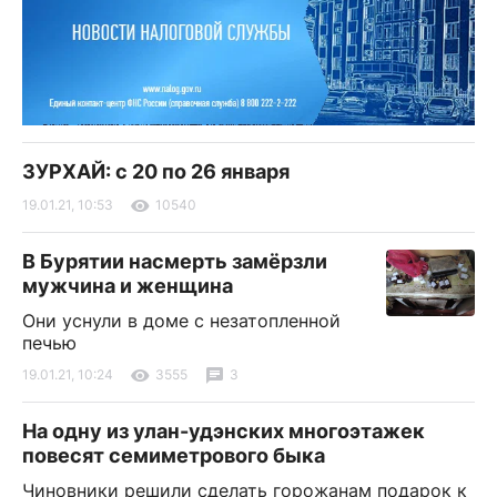
ЗУРХАЙ: с 20 по 26 января
19.01.21, 10:53
10540
В Бурятии насмерть замёрзли
мужчина и женщина
Они уснули в доме с незатопленной
печью
19.01.21, 10:24
3555
3
На одну из улан-удэнских многоэтажек
повесят семиметрового быка
Чиновники решили сделать горожанам подарок к