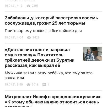
19.01.21, 4:13
2891
Забайкальцу, который расстрелял восемь
сослуживцев, грозит 25 лет тюрьмы
Приговор ему огласят в ближайшие дни
19.01.21, 4:04
3428
«Достал пистолет и направил
ему в голову»: Похититель
трёхлетней девочки из Бурятии
рассказал, как выкрал её
Мужчина заявил отцу ребёнка, что ему за это
заплатили
19.01.21, 3:59
5018
1
Митрополит Иосиф о крещенских купаниях:
«К этому обычаю нужно относиться очень