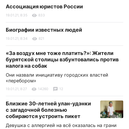
Ассоциация юристов России
19.01.21, 8:35
833
Биографии известных людей
19.01.21, 8:34
821
«За воздух мне тоже платить?»: Жители
бурятской столицы взбунтовались против
налога на собак
Они назвали инициативу городских властей
«перебором»
19.01.21, 8:27
14260
12
Близкие 30-летней улан-удэнки
с загадочной болезнью
собираются устроить пикет
Девушка с аллергией на всё оказалась на грани