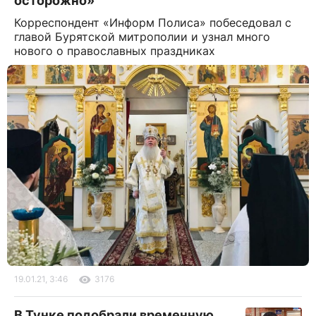
осторожно»
Корреспондент «Информ Полиса» побеседовал с
главой Бурятской митрополии и узнал много
нового о православных праздниках
19.01.21, 3:46
3176
В Тунке подобрали временную