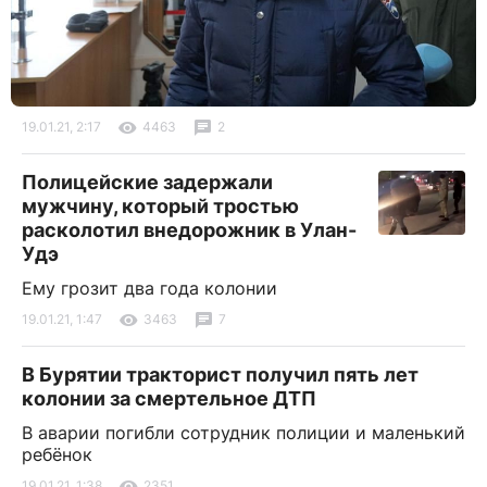
19.01.21, 2:17
4463
2
Полицейские задержали
мужчину, который тростью
расколотил внедорожник в Улан-
Удэ
Ему грозит два года колонии
19.01.21, 1:47
3463
7
В Бурятии тракторист получил пять лет
колонии за смертельное ДТП
В аварии погибли сотрудник полиции и маленький
ребёнок
19.01.21, 1:38
2351