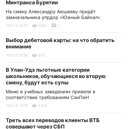
Минтранса Бурятии
На смену Александру Аюшееву придёт
замначальника упрдор «Южный Байкал»
19.01.21, 9:44
6362
1
Выбор дебетовой карты: на что обратить
внимание
19.01.21, 9:38
878
В Улан-Удэ льготные категории
школьников, обучающиеся во вторую
смену, будут есть супы
Меню в учебных заведениях привели в
соответствие требованиям СанПиН
19.01.21, 9:09
4418
Треть всех переводов клиенты ВТБ
совершают через СБП