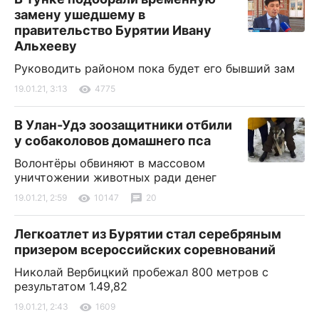
замену ушедшему в
правительство Бурятии Ивану
Альхееву
Руководить районом пока будет его бывший зам
19.01.21, 3:13
4775
В Улан-Удэ зоозащитники отбили
у собаколовов домашнего пса
Волонтёры обвиняют в массовом
уничтожении животных ради денег
19.01.21, 2:59
10147
20
Легкоатлет из Бурятии стал серебряным
призером всероссийских соревнований
Николай Вербицкий пробежал 800 метров с
результатом 1.49,82
19.01.21, 2:43
1609