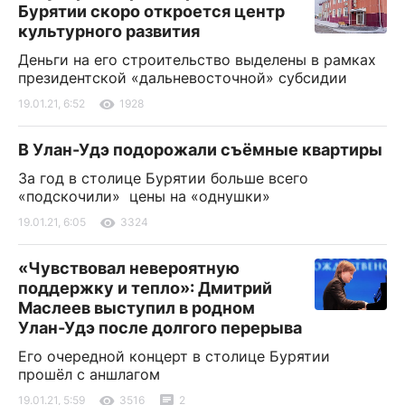
Бурятии скоро откроется центр
культурного развития
Деньги на его строительство выделены в рамках
президентской «дальневосточной» субсидии
19.01.21, 6:52
1928
В Улан-Удэ подорожали съёмные квартиры
За год в столице Бурятии больше всего
«подскочили» цены на «однушки»
19.01.21, 6:05
3324
«Чувствовал невероятную
поддержку и тепло»: Дмитрий
Маслеев выступил в родном
Улан-Удэ после долгого перерыва
Его очередной концерт в столице Бурятии
прошёл с аншлагом
19.01.21, 5:59
3516
2