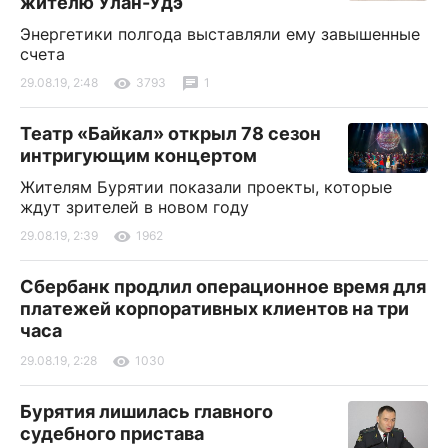
жителю Улан-Удэ
Энергетики полгода выставляли ему завышенные
счета
29.08.19, 2:48
3793
1
Театр «Байкал» открыл 78 сезон
интригующим концертом
Жителям Бурятии показали проекты, которые
ждут зрителей в новом году
29.08.19, 2:39
1962
Сбербанк продлил операционное время для
платежей корпоративных клиентов на три
часа
29.08.19, 2:28
1030
Бурятия лишилась главного
судебного пристава