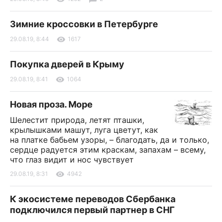
Зимние кроссовки в Петербурге
29.08.19, 8:44
1617
Покупка дверей в Крыму
29.08.19, 8:41
1064
Новая проза. Море
Шелестит природа, летят пташки,
крылышками машут, луга цветут, как
на платке бабьем узоры, – благодать, да и только,
сердце радуется этим краскам, запахам – всему,
что глаз видит и нос чувствует
29.08.19, 8:31
4942
К экосистеме переводов Сбербанка
подключился первый партнер в СНГ