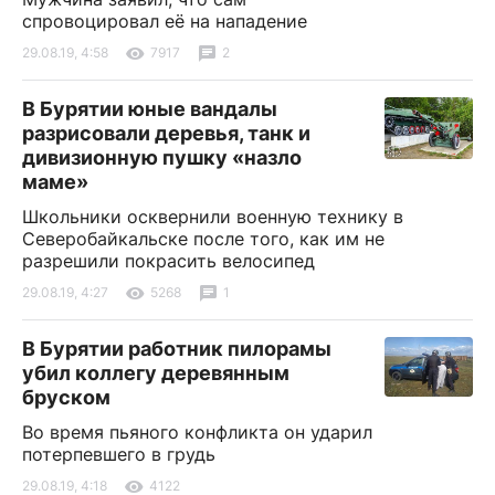
спровоцировал её на нападение
29.08.19, 4:58
7917
2
В Бурятии юные вандалы
разрисовали деревья, танк и
дивизионную пушку «назло
маме»
Школьники осквернили военную технику в
Северобайкальске после того, как им не
разрешили покрасить велосипед
29.08.19, 4:27
5268
1
В Бурятии работник пилорамы
убил коллегу деревянным
бруском
Во время пьяного конфликта он ударил
потерпевшего в грудь
29.08.19, 4:18
4122