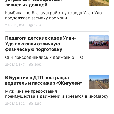
ливневых дождей
Комбинат по благоустройству города Улан-Удэ
продолжает засыпку промоин
29.08.19, 1:54
1794
Педагоги детских садов Улан-
Удэ показали отличную
физическую подготовку
Они присоединились к движению ГТО
29.08.19, 1:47
2093
В Бурятии в ДТП пострадал
водитель и пассажир «Жигулей»
Мужчина не предоставил
преимущества в движении и врезался в иномарку
29.08.19, 1:32
2269