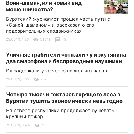
Воин-шаман, или новый вид
мошенничества?
Бурятский журналист прошел часть пути с
«Саней-шаманом» и рассказал о его
подозрительных сподвижниках
29.08.19, 1:26
31311
49
Уличные грабители «отжали» у иркутянина
два смартфона и беспроводные наушники
Их задержали уже через несколько часов
29.08.19, 1:05
757
Четыре тысячи гектаров горящего леса в
Бурятии тушить экономически невыгодно
На севере республики продолжает бушевать
крупный пожар
29.08.19, 0:44
701