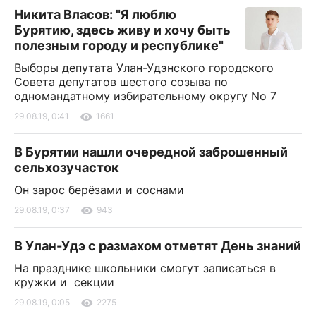
Никита Власов: "Я люблю
Бурятию, здесь живу и хочу быть
полезным городу и республике"
Выборы депутата Улан-Удэнского городского
Совета депутатов шестого созыва по
одномандатному избирательному округу No 7
29.08.19, 0:41
1661
В Бурятии нашли очередной заброшенный
сельхозучасток
Он зарос берёзами и соснами
29.08.19, 0:37
943
В Улан-Удэ с размахом отметят День знаний
На празднике школьники смогут записаться в
кружки и секции
29.08.19, 0:05
2275