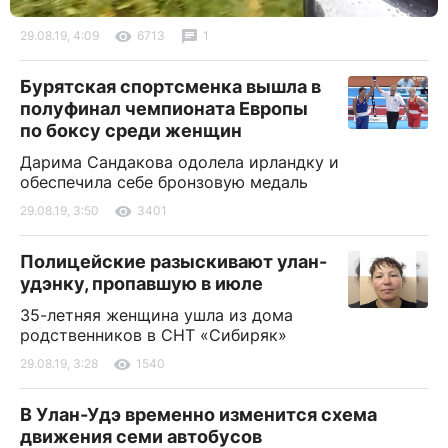
29.08.19, 4:09
6713
1
Бурятская спортсменка вышла в
полуфинал чемпионата Европы
по боксу среди женщин
Дарима Сандакова одолела ирландку и
обеспечила себе бронзовую медаль
29.08.19, 3:50
3401
Полицейские разыскивают улан-
удэнку, пропавшую в июле
35-летняя женщина ушла из дома
родственников в СНТ «Сибиряк»
29.08.19, 3:28
1540
В Улан-Удэ временно изменится схема
движения семи автобусов