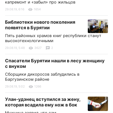
капремонт и «забыл» про жильцов
29.08.19, 6:16
1654
Библиотеки нового поколения
появятся в Бурятии
Пять районных храмов книг республики станут
высокотехнологичными
29.08.19, 5:48
3627
2
Спасатели Бурятии нашли в лесу женщину
с внуком
Сборщики дикоросов заблудились в
Баргузинском районе
29.08.19, 5:02
1266
Улан-удэнец вступился за жену,
которая всадила ему нож в бок
Мужчина заявил, что сам