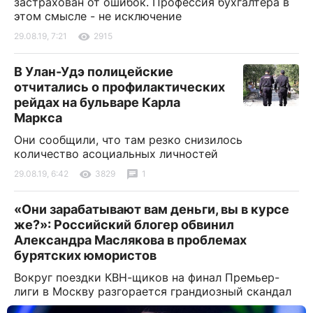
застрахован от ошибок. Профессия бухгалтера в
этом смысле - не исключение
29.08.19, 7:21
2915
В Улан-Удэ полицейские
отчитались о профилактических
рейдах на бульваре Карла
Маркса
Они сообщили, что там резко снизилось
количество асоциальных личностей
29.08.19, 6:42
3829
1
«Они зарабатывают вам деньги, вы в курсе
же?»: Российский блогер обвинил
Александра Маслякова в проблемах
бурятских юмористов
Вокруг поездки КВН-щиков на финал Премьер-
лиги в Москву разгорается грандиозный скандал