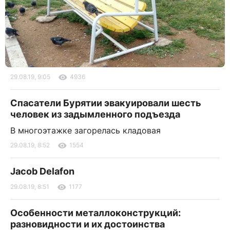
29.08.19, 9:05
4936
Спасатели Бурятии эвакуировали шесть
человек из задымленного подъезда
В многоэтажке загорелась кладовая
29.08.19, 8:52
1554
Jacob Delafon
29.08.19, 8:51
1177
Особенности металлоконструкций:
разновидности и их достоинства