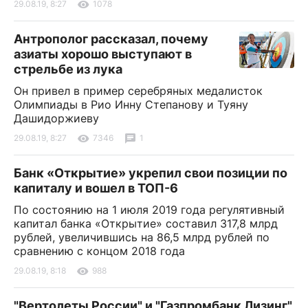
29.08.19, 8:27
1078
Антрополог рассказал, почему
азиаты хорошо выступают в
стрельбе из лука
Он привел в пример серебряных медалисток
Олимпиады в Рио Инну Степанову и Туяну
Дашидоржиеву
29.08.19, 8:27
7346
1
Банк «Открытие» укрепил свои позиции по
капиталу и вошел в ТОП-6
По состоянию на 1 июля 2019 года регулятивный
капитал банка «Открытие» составил 317,8 млрд
рублей, увеличившись на 86,5 млрд рублей по
сравнению с концом 2018 года
29.08.19, 8:18
988
"Вертолеты России" и "Газпромбанк Лизинг"