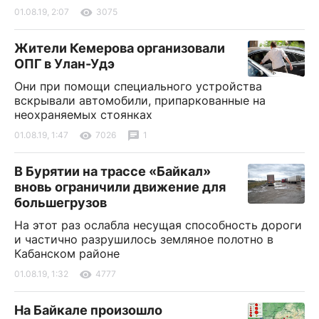
01.08.19, 2:07
3075
Жители Кемерова организовали
ОПГ в Улан-Удэ
Они при помощи специального устройства
вскрывали автомобили, припаркованные на
неохраняемых стоянках
01.08.19, 1:47
7026
1
В Бурятии на трассе «Байкал»
вновь ограничили движение для
большегрузов
На этот раз ослабла несущая способность дороги
и частично разрушилось земляное полотно в
Кабанском районе
01.08.19, 1:32
4777
На Байкале произошло