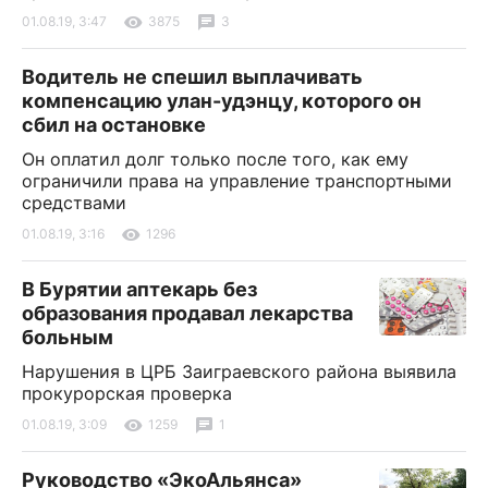
01.08.19, 3:47
3875
3
Водитель не спешил выплачивать
компенсацию улан-удэнцу, которого он
сбил на остановке
Он оплатил долг только после того, как ему
ограничили права на управление транспортными
средствами
01.08.19, 3:16
1296
В Бурятии аптекарь без
образования продавал лекарства
больным
Нарушения в ЦРБ Заиграевского района выявила
прокурорская проверка
01.08.19, 3:09
1259
1
Руководство «ЭкоАльянса»