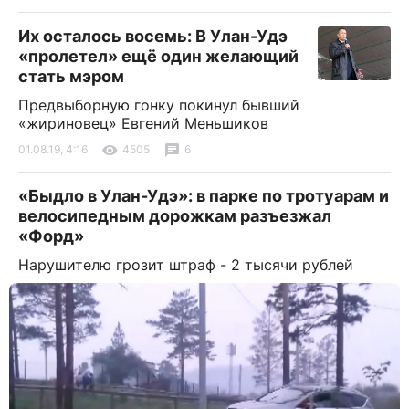
Их осталось восемь: В Улан-Удэ
«пролетел» ещё один желающий
стать мэром
Предвыборную гонку покинул бывший
«жириновец» Евгений Меньшиков
01.08.19, 4:16
4505
6
«Быдло в Улан-Удэ»: в парке по тротуарам и
велосипедным дорожкам разъезжал
«Форд»
Нарушителю грозит штраф - 2 тысячи рублей