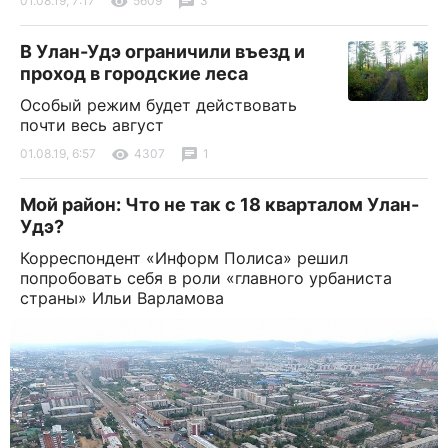
01.08.19, 7:17
5609
3
В Улан-Удэ ограничили въезд и
проход в городские леса
Особый режим будет действовать
почти весь август
01.08.19, 6:57
4307
1
Мой район: Что не так с 18 кварталом Улан-
Удэ?
Корреспондент «Информ Полиса» решил
попробовать себя в роли «главного урбаниста
страны» Ильи Варламова