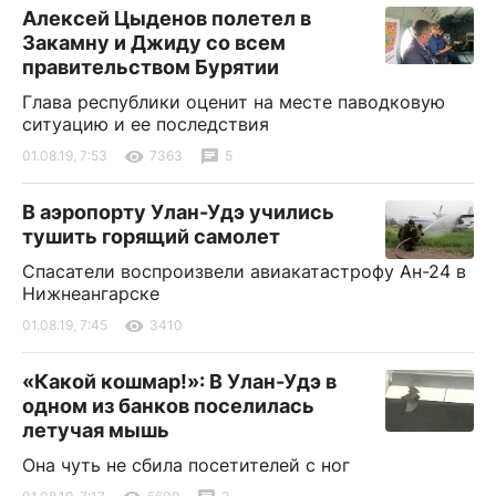
Алексей Цыденов полетел в
Закамну и Джиду со всем
правительством Бурятии
Глава республики оценит на месте паводковую
ситуацию и ее последствия
01.08.19, 7:53
7363
5
В аэропорту Улан-Удэ учились
тушить горящий самолет
Спасатели воспроизвели авиакатастрофу Ан-24 в
Нижнеангарске
01.08.19, 7:45
3410
«Какой кошмар!»: В Улан-Удэ в
одном из банков поселилась
летучая мышь
Она чуть не сбила посетителей с ног