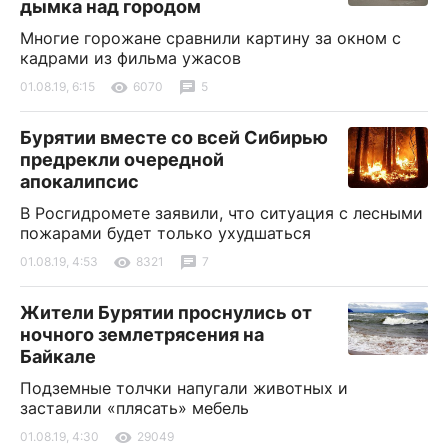
дымка над городом
Многие горожане сравнили картину за окном с
кадрами из фильма ужасов
01.08.19, 6:15
6070
5
Бурятии вместе со всей Сибирью
предрекли очередной
апокалипсис
В Росгидромете заявили, что ситуация с лесными
пожарами будет только ухудшаться
01.08.19, 4:53
8321
7
Жители Бурятии проснулись от
ночного землетрясения на
Байкале
Подземные толчки напугали животных и
заставили «плясать» мебель
01.08.19, 4:30
29049