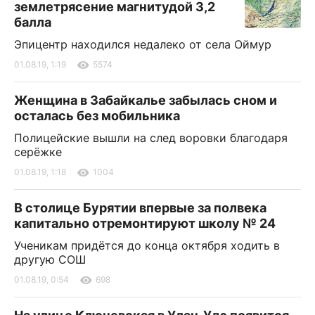
землетрясение магнитудой 3,2
балла
Эпицентр находился недалеко от села Оймур
01.08.19, 1:19
5574
Женщина в Забайкалье забылась сном и
осталась без мобильника
Полицейские вышли на след воровки благодаря
серёжке
01.08.19, 1:18
1004
В столице Бурятии впервые за полвека
капитально отремонтируют школу № 24
Ученикам придётся до конца октября ходить в
другую СОШ
01.08.19, 0:54
698