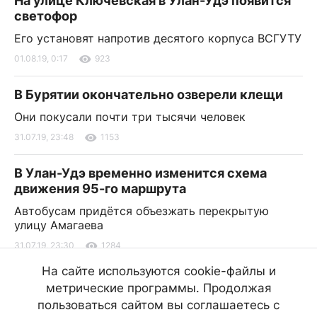
На улице Ключевская в Улан-Удэ появится
светофор
Его установят напротив десятого корпуса ВСГУТУ
01.08.19, 0:17
923
В Бурятии окончательно озверели клещи
Они покусали почти три тысячи человек
31.07.19, 23:48
1153
В Улан-Удэ временно изменится схема
движения 95-го маршрута
Автобусам придётся объезжать перекрытую
улицу Амагаева
31.07.19, 23:30
1284
На сайте используются cookie-файлы и
В Бурятии продолжатся дожди и грозы
метрические программы. Продолжая
В республике сохранится ненастье
пользоваться сайтом вы соглашаетесь с