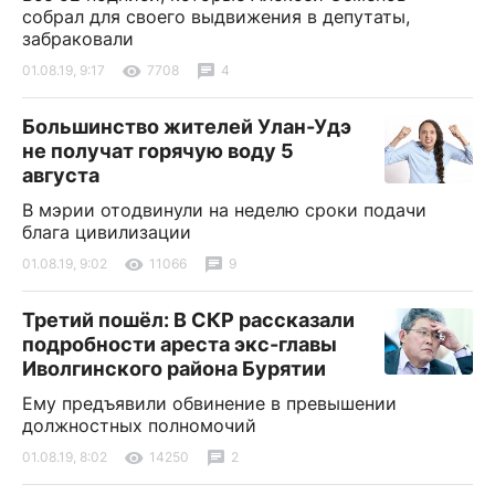
собрал для своего выдвижения в депутаты,
забраковали
01.08.19, 9:17
7708
4
Большинство жителей Улан-Удэ
не получат горячую воду 5
августа
В мэрии отодвинули на неделю сроки подачи
блага цивилизации
01.08.19, 9:02
11066
9
Третий пошёл: В СКР рассказали
подробности ареста экс-главы
Иволгинского района Бурятии
Ему предъявили обвинение в превышении
должностных полномочий
01.08.19, 8:02
14250
2