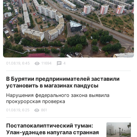
01.08.19, 6:45
11694
4
В Бурятии предпринимателей заставили
установить в магазинах пандусы
Нарушения федерального закона выявила
прокурорская проверка
01.08.19, 6:25
861
Постапокалиптический туман:
Улан-удэнцев напугала странная