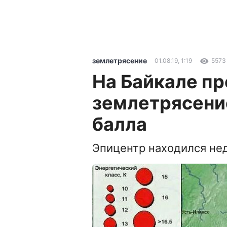
землетрясение
01.08.19, 1:19
5573
На Байкале п
землетрясени
балла
Эпицентр находился не