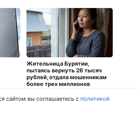
Жительница Бурятии,
Водите
пытаясь вернуть 26 тысяч
фигура
рублей, отдала мошенникам
после 
более трех миллионов
Бурят
1018
3675
ся сайтом вы соглашаетесь с
политикой