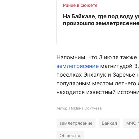
Ранее в сюжете
На Байкале, где под воду 
произошло землетрясени
Напомним, что 3 июля также
землетрясение
магнитудой 3,
поселках Энхалук и Заречье 
популярным местом летнего 
находится известный источн
Автор: Номина Соктуева
землетрясение
Байкал
МЧС п
Общество