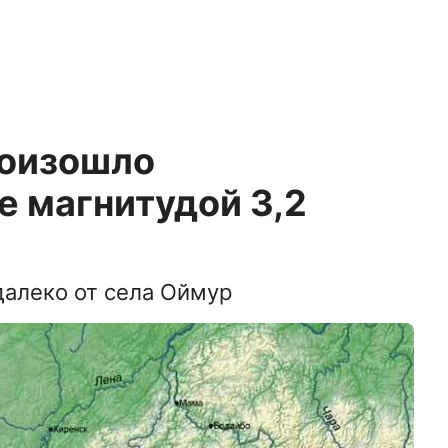
роизошло
е магнитудой 3,2
далеко от села Оймур