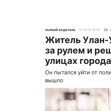
пьяный водитель
01.08.19, 10:35
3
Житель Улан-У
за рулем и ре
улицах город
Он пытался уйти от поли
вышло