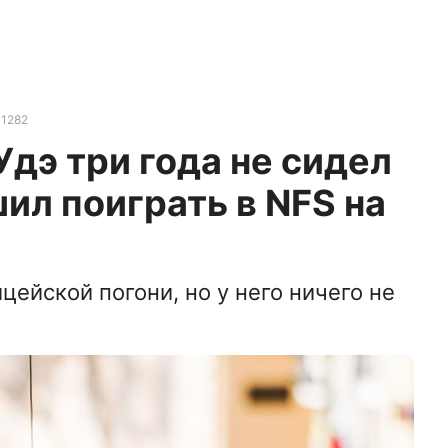
1282
дэ три года не сидел
шил поиграть в NFS на
а
цейской погони, но у него ничего не