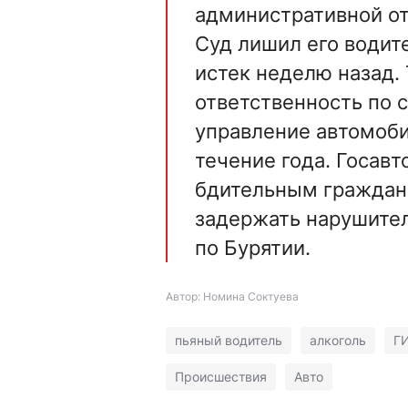
административной от
Суд лишил его водит
истек неделю назад.
ответственность по с
управление автомоби
течение года. Госав
бдительным граждан
задержать нарушите
по Бурятии.
Автор: Номина Соктуева
пьяный водитель
алкоголь
Г
Происшествия
Авто