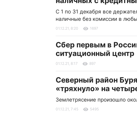
наличных с кредитны
С 1 по 31 декабря все держате
наличные без комиссии в любы
01.12.21, 8:20
1697
Сбер первым в Росси
ситуационный центр
01.12.21, 8:17
897
Северный район Бур
«тряхнуло» на четыр
Землетрясение произошло ок
01.12.21, 7:45
5495