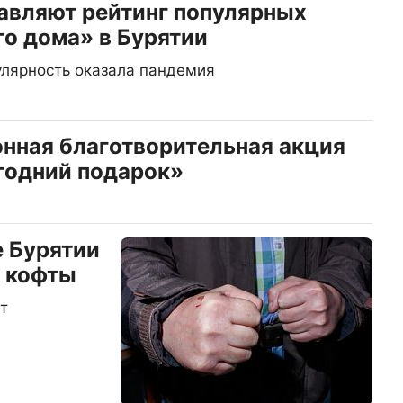
авляют рейтинг популярных
го дома» в Бурятии
улярность оказала пандемия
нная благотворительная акция
годний подарок»
е Бурятии
а кофты
т