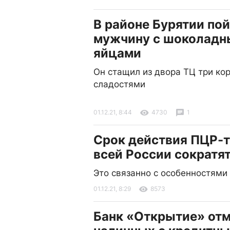
В районе Бурятии по
мужчину с шоколад
яйцами
Он стащил из двора ТЦ три кор
сладостями
01.12.21, 8:44
4730
1
Срок действия ПЦР-те
всей России сократят
Это связанно с особенностям
01.12.21, 8:29
8573
Банк «Открытие» отм