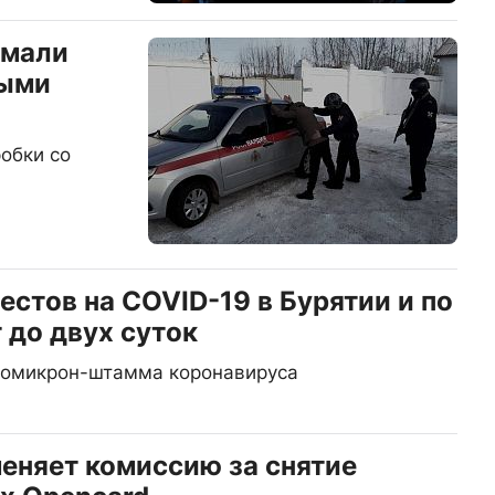
ймали
ными
обки со
стов на COVID-19 в Бурятии и по
 до двух суток
и омикрон-штамма коронавируса
еняет комиссию за снятие