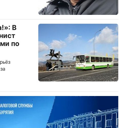
!»: В
нист
ми по
рьёз
-за