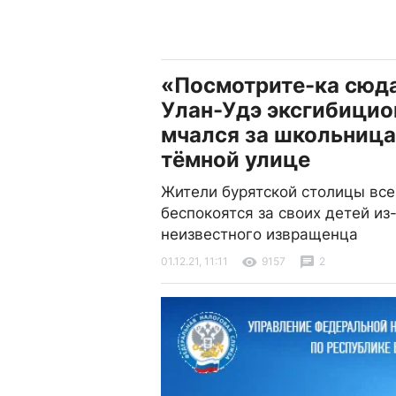
«Посмотрите-ка сюда
Улан-Удэ эксгибицио
мчался за школьница
тёмной улице
Жители бурятской столицы все
беспокоятся за своих детей из
неизвестного извращенца
01.12.21, 11:11
9157
2