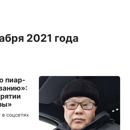
кабря 2021 года
ю пиар-
ванию»:
урятии
ры»
т в соцсетях