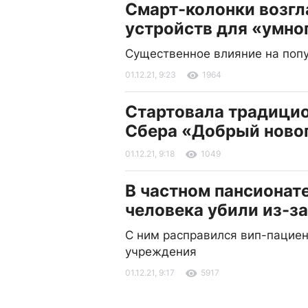
Смарт-колонки возгл
устройств для «умно
Существенное влияние на поп
01.12.21, 9:23
1964
Стартовала традицио
Сбера «Добрый ново
01.12.21, 9:18
1049
В частном пансионат
человека убили из-з
С ним расправился вип-пациен
учреждения
01.12.21, 9:17
5917