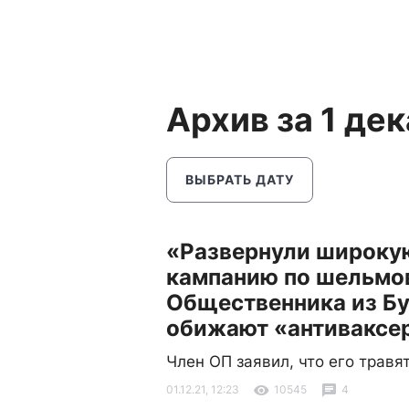
Архив за 1 де
ВЫБРАТЬ ДАТУ
«Развернули широку
кампанию по шельмо
Общественника из Б
обижают «антиваксе
Член ОП заявил, что его травя
01.12.21, 12:23
10545
4