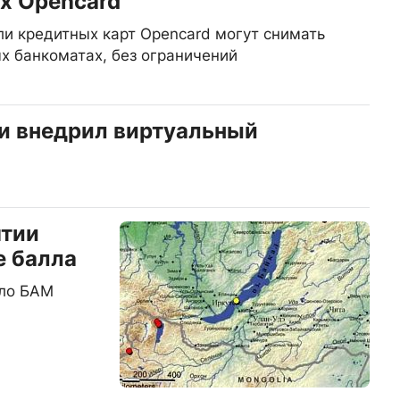
х Opencard
ли кредитных карт Opencard могут снимать
х банкоматах, без ограничений
и внедрил виртуальный
ятии
е балла
оло БАМ