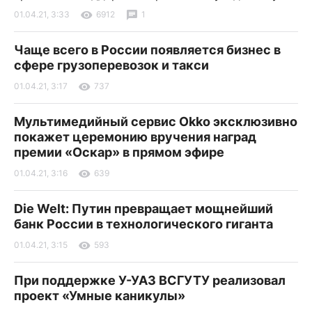
01.04.21, 3:33
6912
1
Чаще всего в России появляется бизнес в
сфере грузоперевозок и такси
01.04.21, 3:17
737
Мультимедийный сервис Okko эксклюзивно
покажет церемонию вручения наград
премии «Оскар» в прямом эфире
01.04.21, 3:16
639
Die Welt: Путин превращает мощнейший
банк России в технологического гиганта
01.04.21, 3:15
593
При поддержке У-УАЗ ВСГУТУ реализовал
проект «Умные каникулы»