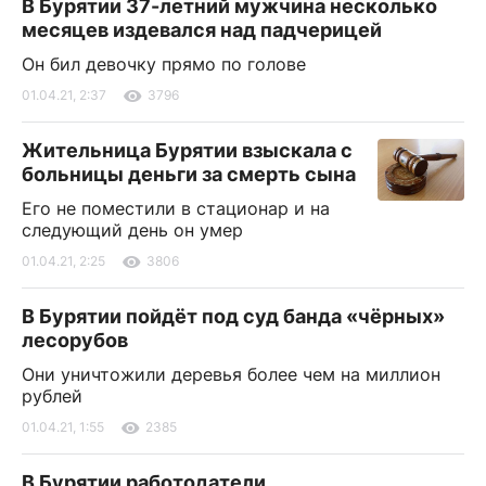
В Бурятии 37-летний мужчина несколько
месяцев издевался над падчерицей
Он бил девочку прямо по голове
01.04.21, 2:37
3796
Жительница Бурятии взыскала с
больницы деньги за смерть сына
Его не поместили в стационар и на
следующий день он умер
01.04.21, 2:25
3806
В Бурятии пойдёт под суд банда «чёрных»
лесорубов
Они уничтожили деревья более чем на миллион
рублей
01.04.21, 1:55
2385
В Бурятии работодатели,