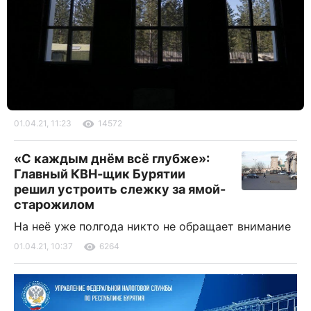
01.04.21, 11:23
14572
«С каждым днём всё глубже»:
Главный КВН-щик Бурятии
решил устроить слежку за ямой-
старожилом
На неё уже полгода никто не обращает внимание
01.04.21, 10:37
6264