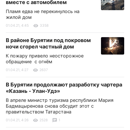
вместе с автомобилем
Пламя едва не перекинулось на
жилой дом
01.04.21, 4:45
3358
В районе Бурятии под покровом
ночи сгорел частный дом
К пожару привело неосторожное
обращение с огнём
01.04.21, 4:27
2637
В Бурятии продолжают разработку чартера
«Казань - Улан-Удэ»
В апреле министр туризма республики Мария
Бадмацыренова снова обсудит этот с
правительством Татарстана
01.04.21, 4:26
2528
1