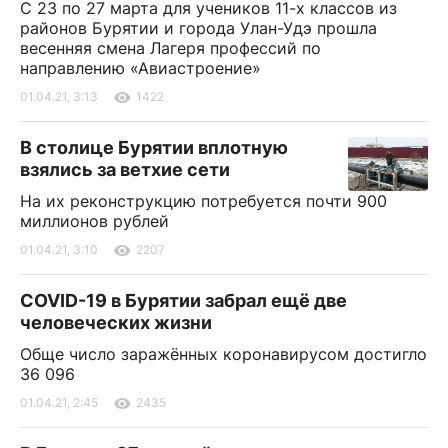
С 23 по 27 марта для учеников 11-х классов из
районов Бурятии и города Улан-Удэ прошла
весенняя смена Лагеря профессий по
направлению «Авиастроение»
01.04.21, 3:13
1422
В столице Бурятии вплотную
взялись за ветхие сети
На их реконструкцию потребуется почти 900
миллионов рублей
01.04.21, 3:10
2207
COVID-19 в Бурятии забрал ещё две
человеческих жизни
Обще число заражённых коронавирусом достигло
36 096
01.04.21, 2:45
2435