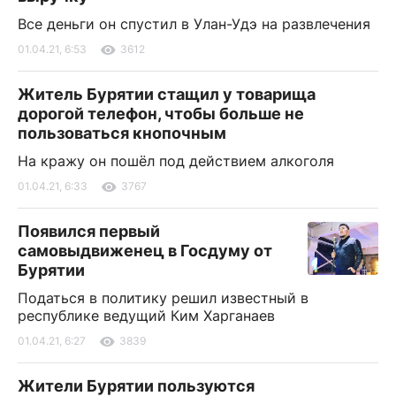
Все деньги он спустил в Улан-Удэ на развлечения
01.04.21, 6:53
3612
Житель Бурятии стащил у товарища
дорогой телефон, чтобы больше не
пользоваться кнопочным
На кражу он пошёл под действием алкоголя
01.04.21, 6:33
3767
Появился первый
самовыдвиженец в Госдуму от
Бурятии
Податься в политику решил известный в
республике ведущий Ким Харганаев
01.04.21, 6:27
3839
Жители Бурятии пользуются