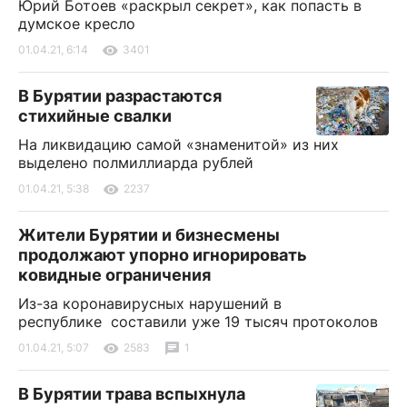
Юрий Ботоев «раскрыл секрет», как попасть в
думское кресло
01.04.21, 6:14
3401
В Бурятии разрастаются
стихийные свалки
На ликвидацию самой «знаменитой» из них
выделено полмиллиарда рублей
01.04.21, 5:38
2237
Жители Бурятии и бизнесмены
продолжают упорно игнорировать
ковидные ограничения
Из-за коронавирусных нарушений в
республике составили уже 19 тысяч протоколов
01.04.21, 5:07
2583
1
В Бурятии трава вспыхнула