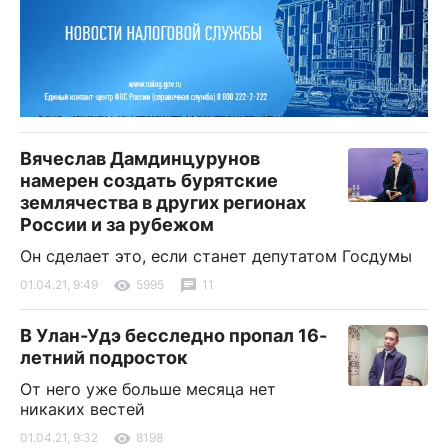
Вячеслав Дамдинцурунов
намерен создать бурятские
землячества в других регионах
России и за рубежом
Он сделает это, если станет депутатом Госдумы
01.04.21, 9:49
5995
11
В Улан-Удэ бесследно пропал 16-
летний подросток
От него уже больше месяца нет
никаких вестей
01.04.21, 9:32
8198