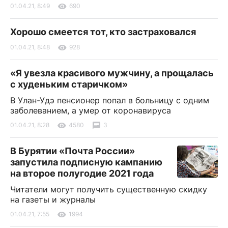
01.04.21, 8:49
690
Хорошо смеется тот, кто застраховался
01.04.21, 8:48
928
«Я увезла красивого мужчину, а прощалась
с худеньким старичком»
В Улан-Удэ пенсионер попал в больницу с одним
заболеванием, а умер от коронавируса
01.04.21, 8:28
4580
3
В Бурятии «Почта России»
запустила подписную кампанию
на второе полугодие 2021 года
Читатели могут получить существенную скидку
на газеты и журналы
01.04.21, 7:55
1994