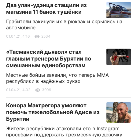
Два улан-удэнца стащили из
магазина 11 банок тушёнки
Грабители закинули их в рюкзак и скрылись на
автомобиле
01.04.21, 4:16
2534
«Тасманский дьявол» стал
главным тренером Бурятии по
смешанным единоборствам
Местные бойцы заявили, что теперь ММА
республики в надёжных руках
01.04.21, 4:02
3909
Конора Макгрегора умоляют
помочь тяжелобольной Адисе из
Бурятии
Жители республики атаковали его в Instagram
просьбами поддержать трёхмесячную девочку