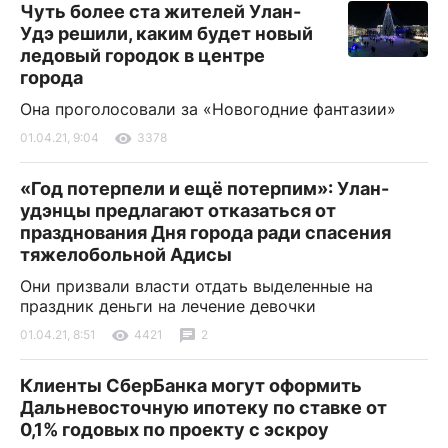
Чуть более ста жителей Улан-
Удэ решили, каким будет новый
ледовый городок в центре
города
Она проголосовали за «Новогодние фантазии»
01.04.21, 9:04
3378
«Год потерпели и ещё потерпим»: Улан-
удэнцы предлагают отказаться от
празднования Дня города ради спасения
тяжелобольной Адисы
Они призвали власти отдать выделенные на
праздник деньги на лечение девочки
01.04.21, 8:51
4421
2
Клиенты СберБанка могут оформить
Дальневосточную ипотеку по ставке от
0,1% годовых по проекту с эскроу