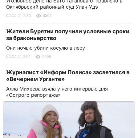
Уголовное дело на Бато Гатапова отправлено в
Октябрьский районный суд Улан-Удэ
02.04.21, 2:30
5807
Жители Бурятии получили условные сроки
за браконьерство
Они ночью убили косулю в лесу
02.04.21, 2:01
2909
Журналист «Информ Полиса» засветился в
«Вечернем Урганте»
Алла Михеева взяла у него интервью для
«Острого репортажа»