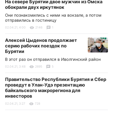
На севере Бурятии двое мужчин из Омска
обокрали двух иркутянок
Они познакомились с ними на вокзале, а потом
отправились в гостиницу
02.04.21, 4:00
2146
1
Алексей Цыденов продолжает
серию рабочих поездок по
Бурятии
В этот раз он отправился в Иволгинский район
02.04.21, 3:48
2695
5
Правительство Республики Бурятия и Сбер
проведут в Улан-Удэ презентацию
байкальского макрорегиона для
инвесторов
02.04.21, 3:27
728