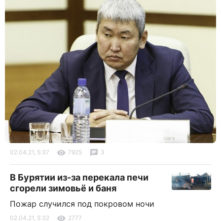
02.04.21, 5:37
7925
3
В Бурятии из-за перекала печи
сгорели зимовьё и баня
Пожар случился под покровом ночи
02.04.21, 5:32
2777