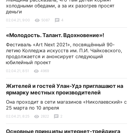
холодными обедами, а за их разогрев просят
деньги
02.04.21, 9:00
5087
4
«Молодость. Талант. Вдохновение»!
Фестиваль «Art Next 2021», посвящённый 90-
летию Колледжа искусств им. П.И. Чайковского,
продолжается и анонсирует следующий
юбилейный проект
02.04.21, 8:51
4969
Жителей и гостей Улан-Удэ приглашают на
ярмарку местных производителей
Она проходит в сети магазинов «Николаевский» с
25 марта по 10 апреля
02.04.21, 8:25
2822
2
Основные принципы интернет-трейдинга