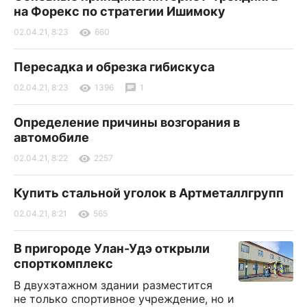
на Форекс по стратегии Ишимоку
02.04.21, 8:23
660
Пересадка и обрезка гибискуса
02.04.21, 8:23
1396
1
Определение причины возгорания в
автомобиле
02.04.21, 8:22
2257
Купить стальной уголок в Артметаллгрупп
02.04.21, 8:21
565
В пригороде Улан-Удэ открыли
спорткомплекс
В двухэтажном здании разместится
не только спортивное учреждение, но и