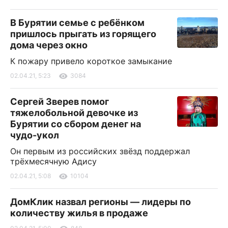
В Бурятии семье с ребёнком
пришлось прыгать из горящего
дома через окно
К пожару привело короткое замыкание
02.04.21, 5:23
3084
Сергей Зверев помог
тяжелобольной девочке из
Бурятии со сбором денег на
чудо-укол
Он первым из российских звёзд поддержал
трёхмесячную Адису
02.04.21, 5:08
10104
ДомКлик назвал регионы — лидеры по
количеству жилья в продаже