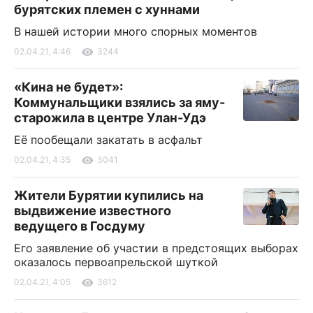
бурятских племен с хуннами
В нашей истории много спорных моментов
02.04.21, 4:46
3244
«Кина не будет»:
Коммунальщики взялись за яму-
старожила в центре Улан-Удэ
Её пообещали закатать в асфальт
02.04.21, 4:35
3041
Жители Бурятии купились на
выдвижение известного
ведущего в Госдуму
Его заявление об участии в предстоящих выборах
оказалось первоапрельской шуткой
02.04.21, 4:05
3612