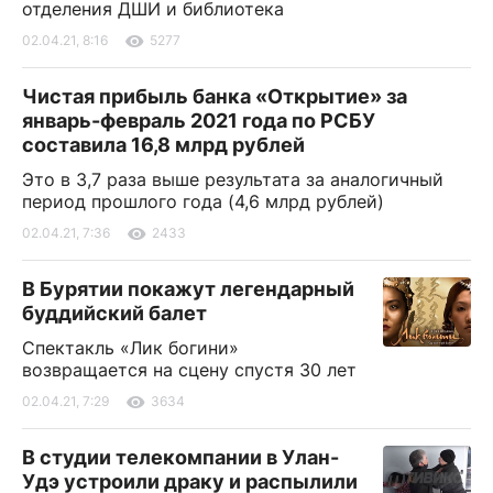
отделения ДШИ и библиотека
02.04.21, 8:16
5277
Чистая прибыль банка «Открытие» за
январь-февраль 2021 года по РСБУ
составила 16,8 млрд рублей
Это в 3,7 раза выше результата за аналогичный
период прошлого года (4,6 млрд рублей)
02.04.21, 7:36
2433
В Бурятии покажут легендарный
буддийский балет
Спектакль «Лик богини»
возвращается на сцену спустя 30 лет
02.04.21, 7:29
3634
В студии телекомпании в Улан-
Удэ устроили драку и распылили