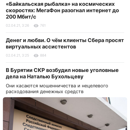
«Байкальская рыбалка» на космических
скоростях: МегаФон разогнал интернет до
200 Мбит/с
02.04.21, 3:26
761
Денег и любви. О чём клиенты Сбера просят
виртуальных ассистентов
02.04.21, 3:25
884
В Бурятии СКР возбудил новые уголовные
дела на Наталью Бухольцеву
Они касаются мошенничества и нецелевого
расходования денежных средств