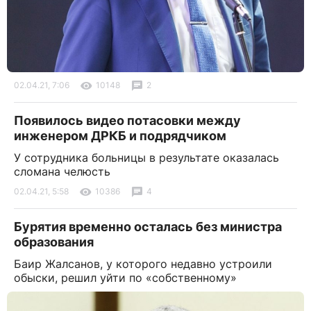
02.04.21, 7:06
10148
2
Появилось видео потасовки между
инженером ДРКБ и подрядчиком
У сотрудника больницы в результате оказалась
сломана челюсть
02.04.21, 5:58
10386
4
Бурятия временно осталась без министра
образования
Баир Жалсанов, у которого недавно устроили
обыски, решил уйти по «собственному»