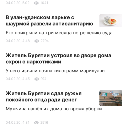
04.02.20, 5:02
1041
В улан-удэнском ларьке с
шаурмой развели антисанитарию
Его прикрыли на три месяца по решению суда
04.02.20, 4:48
2794
Житель Бурятии устроил во дворе дома
схрон с наркотиками
У него изъяли почти килограмм марихуаны
04.02.20, 4:45
974
Житель Бурятии сдал ружья
покойного отца ради денег
Мужчина нашёл их дома во время уборки
04.02.20, 4:31
2916