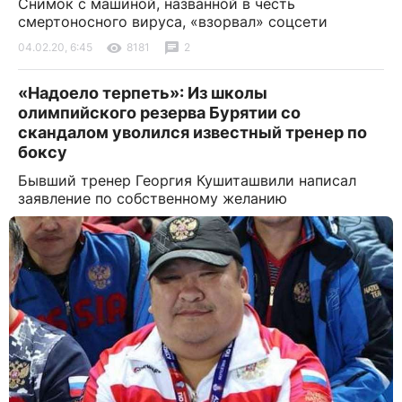
Снимок с машиной, названной в честь
смертоносного вируса, «взорвал» соцсети
04.02.20, 6:45
8181
2
«Надоело терпеть»: Из школы
олимпийского резерва Бурятии со
скандалом уволился известный тренер по
боксу
Бывший тренер Георгия Кушиташвили написал
заявление по собственному желанию