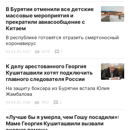
В Бурятии отменили все детские
массовые мероприятия и
прекратили авиасообщение с
Китаем
В республике готовятся отразить смертоносный
коронавирус
04.02.20, 4:07
3410
1
К делу арестованного Георгия
Кушиташвили хотят подключить
главного следователя России
На защиту боксера из Бурятии встала Юлия
Жамбалова
04.02.20, 3:58
7912
2
«Лучше бы я умерла, чем Гошу посадили»:
Маме Георгия Кушиташвили вызвали
скорую помощь