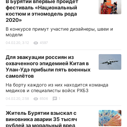
В Бурятии впервые пройдет
фестиваль «Национальный
костюм и этномодель рода
2020»
В конкурсе примут участие дизайнеры, швеи и
модели
04.02.20, 3:12
4597
Для эвакуации россиян из
охваченного эпидемией Китая в
Улан-Удэ прибыли пять военных
самолётов
На борту каждого из них находится команда
медиков и специалисты войск РХБЗ
04.02.20, 2:58
6506
1
Житель Бурятии взыскал с
виновника аварии 35 тысяч
рублей за моральный вред