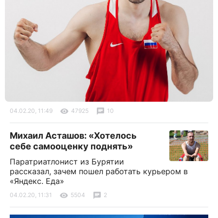
04.02.20, 11:49
47925
10
Михаил Асташов: «Хотелось
себе самооценку поднять»
Паратриатлонист из Бурятии
рассказал, зачем пошел работать курьером в
«Яндекс. Еда»
04.02.20, 11:31
5504
2