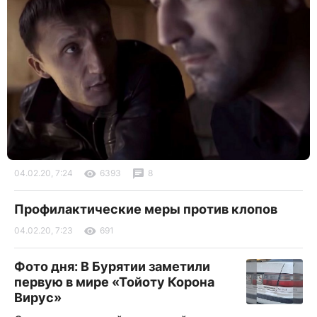
04.02.20, 7:24
6393
8
Профилактические меры против клопов
04.02.20, 7:23
691
Фото дня: В Бурятии заметили
первую в мире «Тойоту Корона
Вирус»