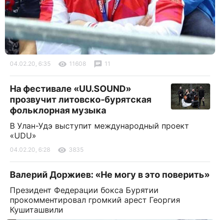
04.02.20, 6:35
11608
11
На фестивале «UU.SOUND»
прозвучит литовско-бурятская
фольклорная музыка
В Улан-Удэ выступит международный проект
«UDU»
04.02.20, 6:28
3835
Валерий Доржиев: «Не могу в это поверить»
Президент Федерации бокса Бурятии
прокомментировал громкий арест Георгия
Кушиташвили