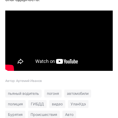
Автор: Артемий Иванов
пьяный водитель
погоня
автомобили
полиция
ГИБДД
видео
УланУдэ
Бурятия
Происшествия
Авто