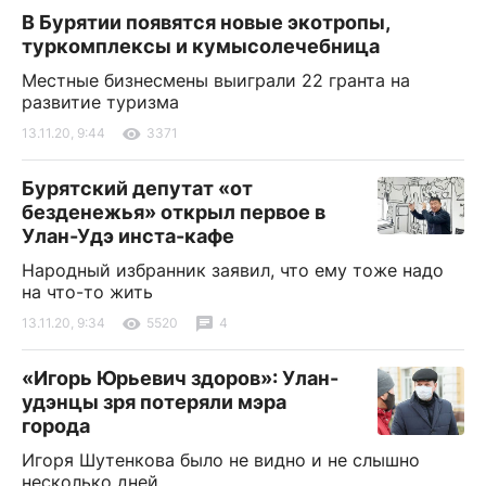
В Бурятии появятся новые экотропы,
туркомплексы и кумысолечебница
Местные бизнесмены выиграли 22 гранта на
развитие туризма
13.11.20, 9:44
3371
Бурятский депутат «от
безденежья» открыл первое в
Улан-Удэ инста-кафе
Народный избранник заявил, что ему тоже надо
на что-то жить
13.11.20, 9:34
5520
4
«Игорь Юрьевич здоров»: Улан-
удэнцы зря потеряли мэра
города
Игоря Шутенкова было не видно и не слышно
несколько дней