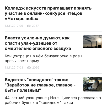
Колледж искусств приглашает принять
участие в онлайн-конкурсе чтецов
«Четыре неба»
13.11.20, 7:06
2057
Власти усиленно думают, как
спасти улан-удэнцев от
смертельно опасного воздуха
Концентрация в нём бензапирена в разы
превышает норму
13.11.20, 7:03
2099
Водитель "ковидного" такси:
"Заработок не главное, главное -
быть полезным"
44-летний улан-удэнец Илья Цивилев рассказал о
рабочих буднях в "ковидном" такси