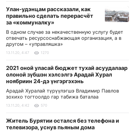
Улан-удэнцам рассказали, как
правильно сделать перерасчёт
за «коммуналку»
В одном случае за некачественную услугу будет
отвечать ресурсоснабжающая организация, а в
другом – «управляшка»
13.11.20, 4:47
1270
2021 оной уласай бюджет тухай асуудалаар
олоной зүбшэн хэлсэлгэ Арадай Хурал
ноябриин 24-дэ үнгэргэхэнь
Арадай Хуралай түрүүлэгшэ Владимир Павлов
зохихо тогтоолдо гар табижа баталаа
13.11.20, 4:42
570
Житель Бурятии остался без телефона и
телевизора, уснув пьяным дома