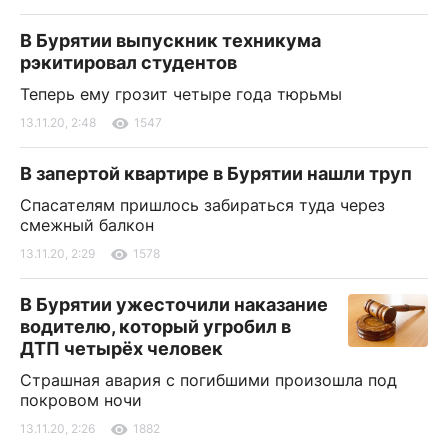
В Бурятии выпускник техникума
рэкитировал студентов
Теперь ему грозит четыре года тюрьмы
13.11.20, 2:48
1547
В запертой квартире в Бурятии нашли труп
Спасателям пришлось забираться туда через
смежный балкон
13.11.20, 2:29
1578
В Бурятии ужесточили наказание
водителю, который угробил в
ДТП четырёх человек
Страшная авария с погибшими произошла под
покровом ночи
13.11.20, 2:26
1882