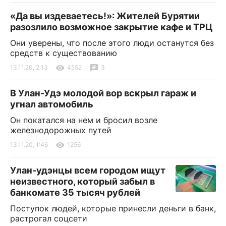
«Да вы издеваетесь!»: Жителей Бурятии
разозлило возможное закрытие кафе и ТРЦ
Они уверены, что после этого люди останутся без
средств к существованию
13.11.20, 2:13
4552
3
В Улан-Удэ молодой вор вскрыл гараж и
угнал автомобиль
Он покатался на нем и бросил возле
железнодорожных путей
13.11.20, 1:46
1256
Улан-удэнцы всем городом ищут
неизвестного, который забыл в
банкомате 35 тысяч рублей
Поступок людей, которые принесли деньги в банк,
растрогал соцсети