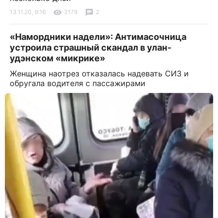
13.11.20, 9:16
2179
2
«Намордники надели»: Антимасочница
устроила страшный скандал в улан-
удэнском «микрике»
Женщина наотрез отказалась надевать СИЗ и
обругала водителя с пассажирами