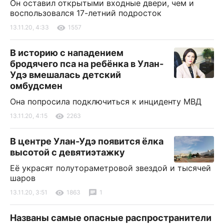
Он оставил открытыми входные двери, чем и
воспользовался 17-летний подросток
13.11.20, 4:33
1557
В историю с нападением
бродячего пса на ребёнка в Улан-
Удэ вмешалась детский
омбудсмен
Она попросила подключиться к инциденту МВД
13.11.20, 4:15
2263
В центре Улан-Удэ появится ёлка
высотой с девятиэтажку
Её украсят полутораметровой звездой и тысячей
шаров
13.11.20, 3:51
1863
1
Названы самые опасные распространители