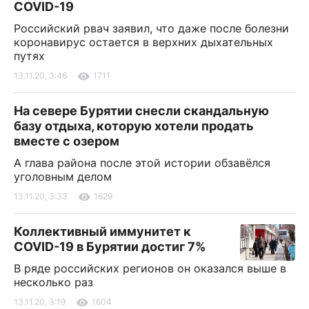
COVID-19
Российский рвач заявил, что даже после болезни
коронавирус остается в верхних дыхательных
путях
13.11.20, 3:46
1711
На севере Бурятии снесли скандальную
базу отдыха, которую хотели продать
вместе с озером
А глава района после этой истории обзавёлся
уголовным делом
13.11.20, 3:33
1629
Коллективный иммунитет к
COVID-19 в Бурятии достиг 7%
В ряде российских регионов он оказался выше в
несколько раз
13.11.20, 3:19
1604