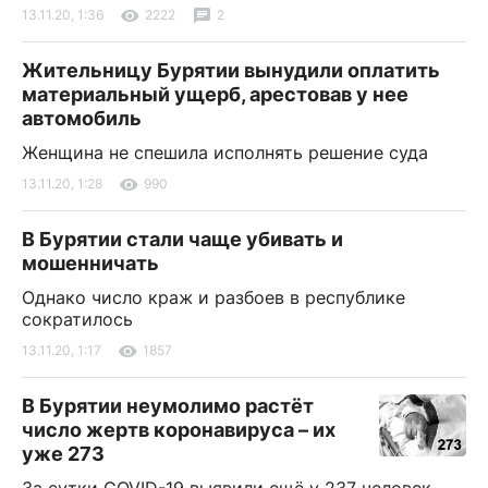
13.11.20, 1:36
2222
2
Жительницу Бурятии вынудили оплатить
материальный ущерб, арестовав у нее
автомобиль
Женщина не спешила исполнять решение суда
13.11.20, 1:28
990
В Бурятии стали чаще убивать и
мошенничать
Однако число краж и разбоев в республике
сократилось
13.11.20, 1:17
1857
В Бурятии неумолимо растёт
число жертв коронавируса – их
уже 273
За сутки COVID-19 выявили ещё у 237 человек