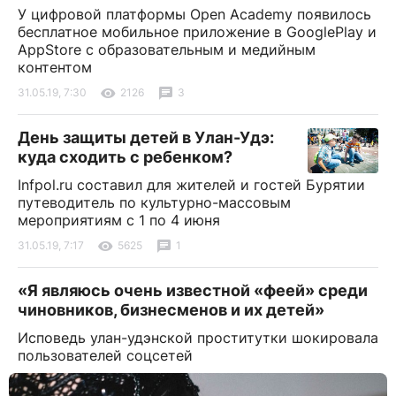
У цифровой платформы Open Academy появилось
бесплатное мобильное приложение в GooglePlay и
AppStore с образовательным и медийным
контентом
31.05.19, 7:30
2126
3
День защиты детей в Улан-Удэ:
куда сходить с ребенком?
Infpol.ru составил для жителей и гостей Бурятии
путеводитель по культурно-массовым
мероприятиям с 1 по 4 июня
31.05.19, 7:17
5625
1
«Я являюсь очень известной «феей» среди
чиновников, бизнесменов и их детей»
Исповедь улан-удэнской проститутки шокировала
пользователей соцсетей