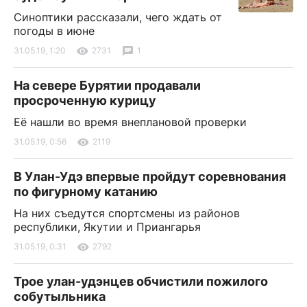
Синоптики рассказали, чего ждать от
погоды в июне
31.05.19, 1:20
2731
1
На севере Бурятии продавали
просроченную курицу
Её нашли во время внеплановой проверки
31.05.19, 0:56
2119
В Улан-Удэ впервые пройдут соревнования
по фигурному катанию
На них съедутся спортсмены из районов
республики, Якутии и Приангарья
31.05.19, 0:31
2792
Трое улан-удэнцев обчистили пожилого
собутыльника