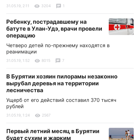
31.05.19, 2:11
3204
1
Ребенку, пострадавшему на
батуте в Улан-Удэ, врачи провели
операцию
Четверо детей по-прежнему находятся в
реанимации
31.05.19, 1:52
8015
7
В Бурятии хозяин пилорамы незаконно
вырубал деревья на территории
лесничества
Ущерб от его действий составил 370 тысяч
рублей
31.05.19, 1:24
2567
Первый летний месяц в Бурятии
будет сухим и жарким