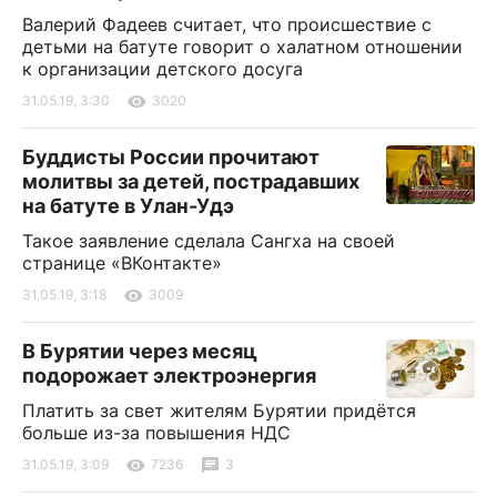
Валерий Фадеев считает, что происшествие с
детьми на батуте говорит о халатном отношении
к организации детского досуга
31.05.19, 3:30
3020
Буддисты России прочитают
молитвы за детей, пострадавших
на батуте в Улан-Удэ
Такое заявление сделала Сангха на своей
странице «ВКонтакте»
31.05.19, 3:18
3009
В Бурятии через месяц
подорожает электроэнергия
Платить за свет жителям Бурятии придётся
больше из-за повышения НДС
31.05.19, 3:09
7236
3