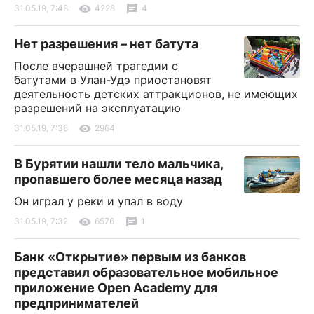
31.05.19, 7:48
4228
4
Нет разрешения – нет батута
После вчерашней трагедии с
батутами в Улан-Удэ приостановят
деятельность детских аттракционов, не имеющих
разрешений на эксплуатацию
31.05.19, 7:38
2964
В Бурятии нашли тело мальчика,
пропавшего более месяца назад
Он играл у реки и упал в воду
31.05.19, 7:32
6576
1
Банк «Открытие» первым из банков
представил образовательное мобильное
приложение Open Academy для
предпринимателей