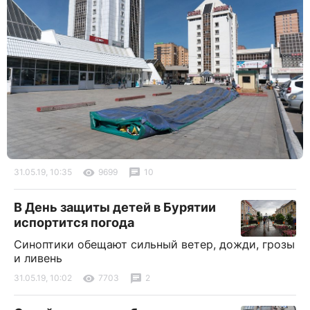
31.05.19, 10:35
9699
10
В День защиты детей в Бурятии
испортится погода
Синоптики обещают сильный ветер, дожди, грозы
и ливень
31.05.19, 10:02
7703
2