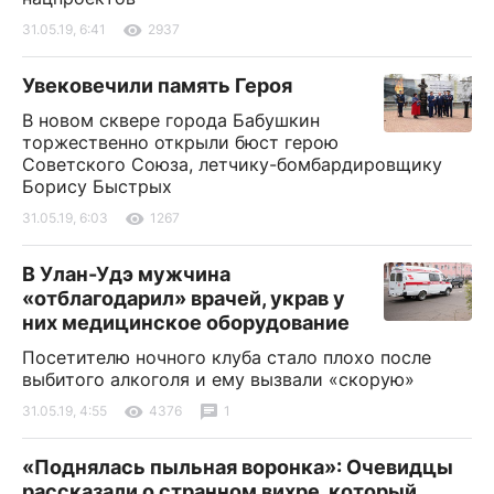
31.05.19, 6:41
2937
Увековечили память Героя
В новом сквере города Бабушкин
торжественно открыли бюст герою
Советского Союза, летчику-бомбардировщику
Борису Быстрых
31.05.19, 6:03
1267
В Улан-Удэ мужчина
«отблагодарил» врачей, украв у
них медицинское оборудование
Посетителю ночного клуба стало плохо после
выбитого алкоголя и ему вызвали «скорую»
31.05.19, 4:55
4376
1
«Поднялась пыльная воронка»: Очевидцы
рассказали о странном вихре, который