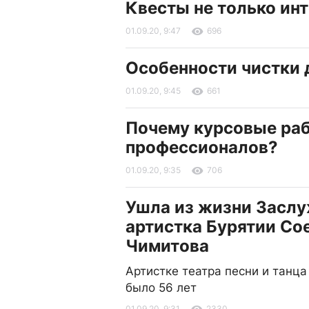
Квесты не только инт
01.09.20, 9:47
696
Особенности чистки 
01.09.20, 9:45
661
Почему курсовые раб
профессионалов?
01.09.20, 9:35
706
Ушла из жизни Засл
артистка Бурятии Со
Чимитова
Артистке театра песни и танца
было 56 лет
01.09.20, 9:31
2330