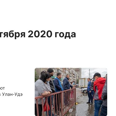
нтября 2020 года
ют
в Улан-Удэ