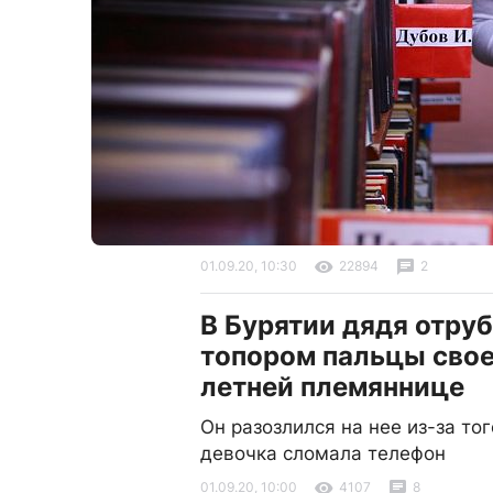
01.09.20, 10:30
22894
2
В Бурятии дядя отру
топором пальцы свое
летней племяннице
Он разозлился на нее из-за тог
девочка сломала телефон
01.09.20, 10:00
4107
8