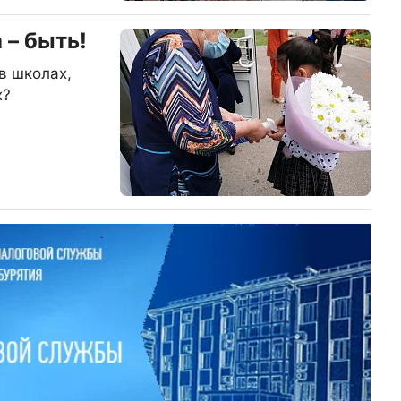
 – быть!
в школах,
х?