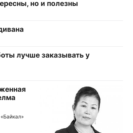
ересны, но и полезны
дивана
оты лучше заказывать у
уженная
елма
 «Байкал»