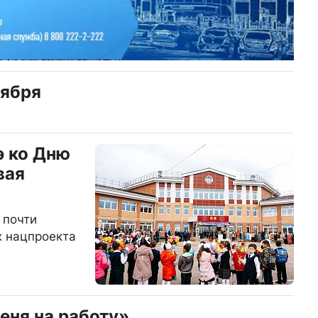
тября
э ко Дню
вая
 почти
х нацпроекта
еня на работу»