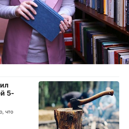
бил
й 5-
о, что