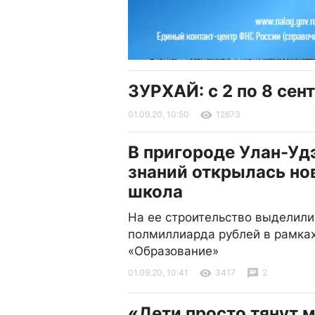
ЗУРХАЙ: с 2 по 8 сен
01.09.20, 10:50
12673
В пригороде Улан-Уд
знаний открылась но
школа
На ее строительство выделили
полмиллиарда рублей в рамка
«Образование»
01.09.20, 10:41
3417
2
«Дети просто тянут м