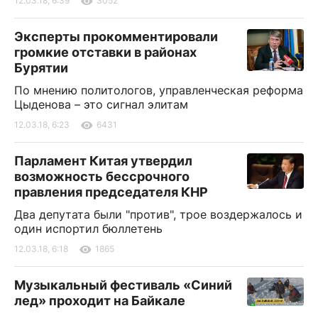
12.03.18, 6:39
3052
Эксперты прокомментировали
громкие отставки в районах
Бурятии
По мнению политологов, управленческая реформа
Цыденова – это сигнал элитам
12.03.18, 6:23
6431
Парламент Китая утвердил
возможность бессрочного
правления председателя КНР
Два депутата были "против", трое воздержалось и
один испортил бюллетень
12.03.18, 6:18
1865
Музыкальный фестиваль «Синий
лед» проходит на Байкале