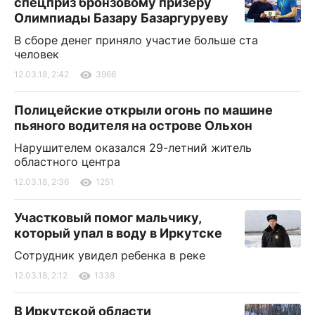
спецприз бронзовому призеру
Олимпиады Базару Базаргуруеву
В сборе денег приняло участие больше ста
человек
12.03.18, 2:42
3966
Полицейские открыли огонь по машине
пьяного водителя на острове Ольхон
Нарушителем оказался 29-летний житель
областного центра
12.03.18, 2:36
1251
Участковый помог мальчику,
который упал в воду в Иркутске
Сотрудник увидел ребенка в реке
12.03.18, 2:12
1338
В Иркутской области