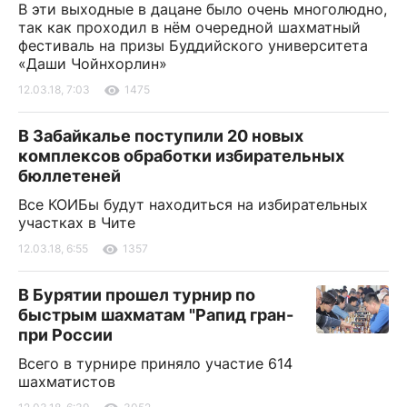
В эти выходные в дацане было очень многолюдно,
так как проходил в нём очередной шахматный
фестиваль на призы Буддийского университета
«Даши Чойнхорлин»
12.03.18, 7:03
1475
В Забайкалье поступили 20 новых
комплексов обработки избирательных
бюллетеней
Все КОИБы будут находиться на избирательных
участках в Чите
12.03.18, 6:55
1357
В Бурятии прошел турнир по
быстрым шахматам "Рапид гран-
при России
Всего в турнире приняло участие 614
шахматистов