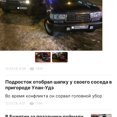
12.03.18, 4:58
1935
Подросток отобрал шапку у своего соседа в
пригороде Улан-Удэ
Во время конфликта он сорвал головной убор
12.03.18, 4:51
1194
В Бурятии за праздники поймали