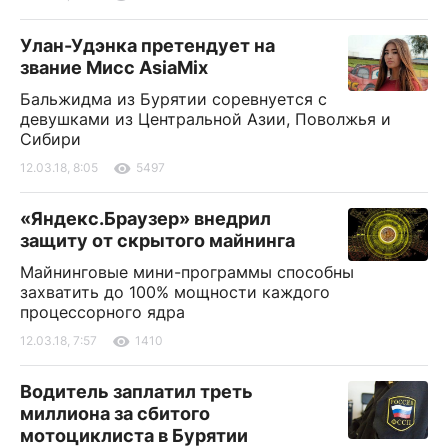
Улан-Удэнка претендует на
звание Мисс AsiaMix
Бальжидма из Бурятии соревнуется с
девушками из Центральной Азии, Поволжья и
Сибири
12.03.18, 8:05
5497
«Яндекс.Браузер» внедрил
защиту от скрытого майнинга
Майнинговые мини-программы способны
захватить до 100% мощности каждого
процессорного ядра
12.03.18, 7:57
1410
Водитель заплатил треть
миллиона за сбитого
мотоциклиста в Бурятии