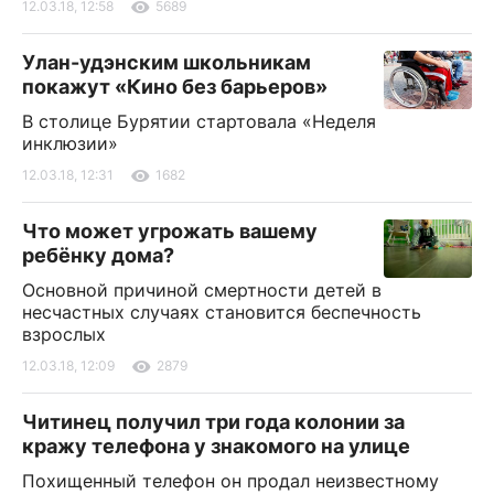
12.03.18, 12:58
5689
Улан-удэнским школьникам
покажут «Кино без барьеров»
В столице Бурятии стартовала «Неделя
инклюзии»
12.03.18, 12:31
1682
Что может угрожать вашему
ребёнку дома?
Основной причиной смертности детей в
несчастных случаях становится беспечность
взрослых
12.03.18, 12:09
2879
Читинец получил три года колонии за
кражу телефона у знакомого на улице
Похищенный телефон он продал неизвестному