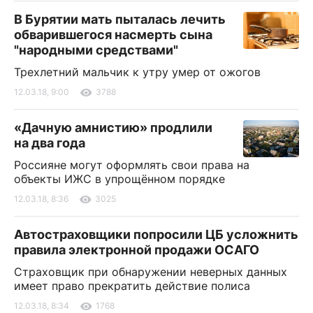
В Бурятии мать пыталась лечить
обварившегося насмерть сына
"народными средствами"
Трехлетний мальчик к утру умер от ожогов
12.03.18, 9:00
3788
«Дачную амнистию» продлили
на два года
Россияне могут оформлять свои права на
объекты ИЖС в упрощённом порядке
12.03.18, 8:36
3025
Автостраховщики попросили ЦБ усложнить
правила электронной продажи ОСАГО
Страховщик при обнаружении неверных данных
имеет право прекратить действие полиса
12.03.18, 8:34
1768