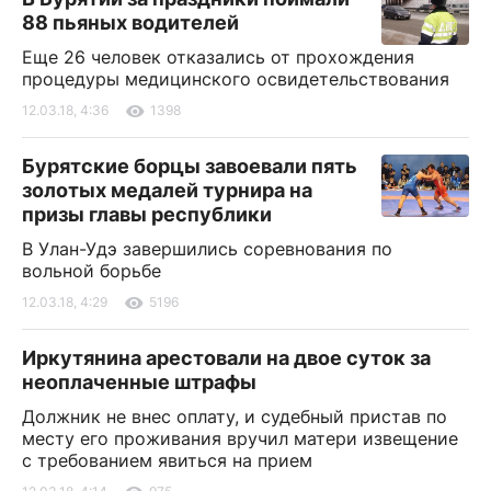
88 пьяных водителей
Еще 26 человек отказались от прохождения
процедуры медицинского освидетельствования
12.03.18, 4:36
1398
Бурятские борцы завоевали пять
золотых медалей турнира на
призы главы республики
В Улан-Удэ завершились соревнования по
вольной борьбе
12.03.18, 4:29
5196
Иркутянина арестовали на двое суток за
неоплаченные штрафы
Должник не внес оплату, и судебный пристав по
месту его проживания вручил матери извещение
с требованием явиться на прием