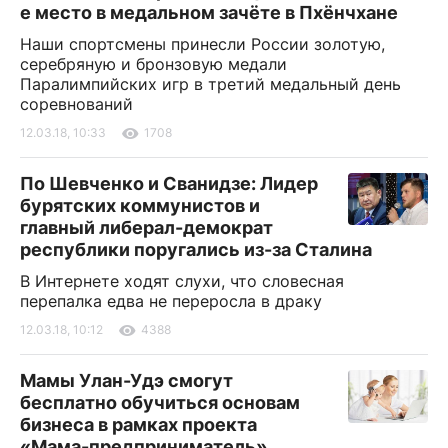
е место в медальном зачёте в Пхёнчхане
Наши спортсмены принесли России золотую,
серебряную и бронзовую медали
Паралимпийских игр в третий медальный день
соревнований
12.03.18, 10:33
1708
По Шевченко и Сванидзе: Лидер
бурятских коммунистов и
главный либерал-демократ
республики поругались из-за Сталина
В Интернете ходят слухи, что словесная
перепалка едва не переросла в драку
12.03.18, 10:12
4388
Мамы Улан-Удэ смогут
бесплатно обучиться основам
бизнеса в рамках проекта
«Мама-предприниматель»