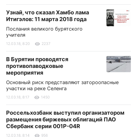
Узнай, что сказал Хамбо лама
Итигэлов: 11 марта 2018 года
Послания великого бурятского
учителя
12.03.18, 8:20
2237
В Бурятии проводятся
противопаводковые
мероприятия
Основный риск представляют затороопасные
участки на реке Селенга
12.03.18, 8:17
1450
Россельхозбанк выступил организатором
размещения биржевых облигаций ПАО
Сбербанк серии 001Р-04R
12.03.18, 8:14
956