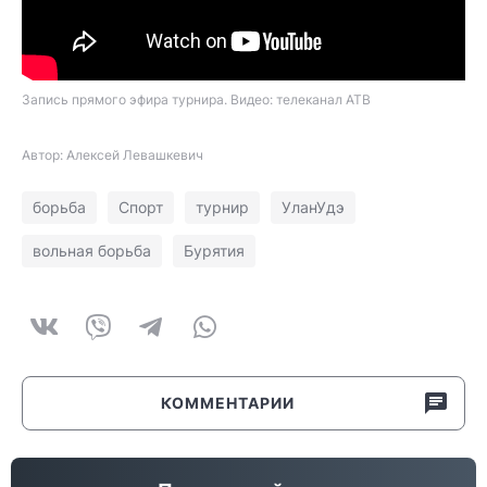
Запись прямого эфира турнира. Видео: телеканал АТВ
Автор: Алексей Левашкевич
борьба
Спорт
турнир
УланУдэ
вольная борьба
Бурятия
КОММЕНТАРИИ