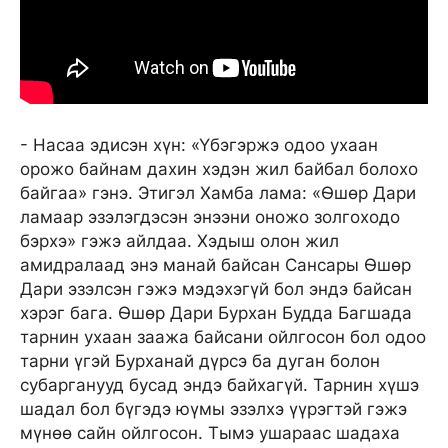
- Насаа эдисэн хүн: «Үбэгэржэ одоо ухаан
орожо байнам дахин хэдэн жил байбал болохо
байгаа» гэнэ. Этигэл Хамба лама: «Өшөр Дари
ламаар эзэлэгдэсэн энээни оножо золгоходо
бэрхэ» гэжэ айлдаа. Хэдыш олон жил
амидралаад энэ манай байсан Сансары Өшөр
Дари эзэлсэн гэжэ мэдэхэгүй бол эндэ байсан
хэрэг бага. Өшөр Дари Бурхан Будда Багшада
тарнин ухаан заажа байсани ойлгосон бол одоо
тарни үгэй Бурханай дүрсэ ба дуган болон
субарганууд бусад эндэ байхагүй. Тарнин хүшэ
шадал бол бүгэдэ юүмы эзэлхэ үүрэгтэй гэжэ
мүнөө сайн ойлгосон. Тымэ ушараас шадаха