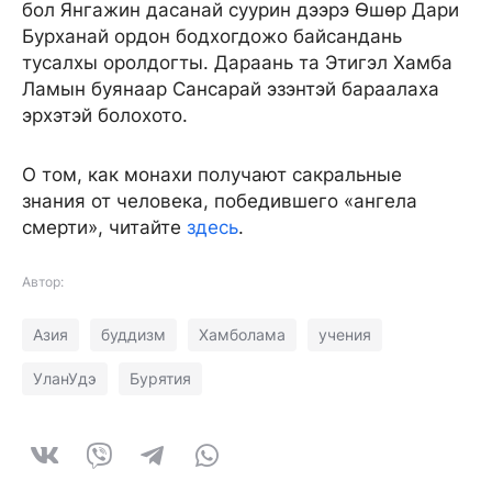
бол Янгажин дасанай суурин дээрэ Өшөр Дари
Бурханай ордон бодхогдожо байсандань
тусалхы оролдогты. Дараань та Этигэл Хамба
Ламын буянаар Сансарай эзэнтэй бараалаха
эрхэтэй болохото.
О том, как монахи получают сакральные
знания от человека, победившего «ангела
смерти», читайте
здесь
.
Автор:
Азия
буддизм
Хамболама
учения
УланУдэ
Бурятия