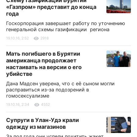
Схему газификации Бурятии
«Газпром» представит до конца
года
Госкорпорация завершает работу по уточнению
генеральной схемы газификации региона
19.10.16, 2:52
2918
Мать погибшего в Бурятии
американца продолжает
настаивать на версии о его
убийстве
Дана Мадсен уверена, что с её сыном могли
расправиться из-за подозрений в
гомосексуализме
19.10.16, 2:34
4552
Супруги в Улан-Удэ крали
одежду из магазинов
За пол года они успели похитить жакет,