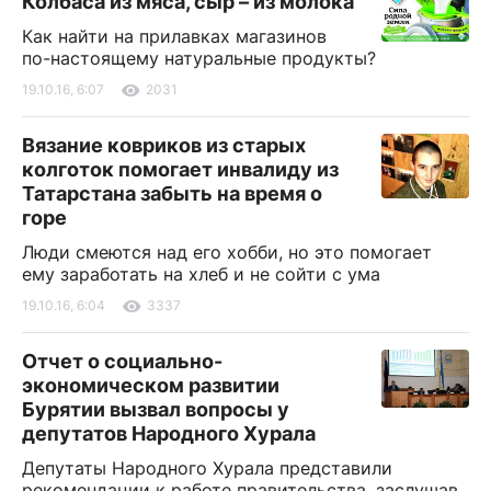
Колбаса из мяса, сыр – из молока
Как найти на прилавках магазинов
по-настоящему натуральные продукты?
19.10.16, 6:07
2031
Вязание ковриков из старых
колготок помогает инвалиду из
Татарстана забыть на время о
горе
Люди смеются над его хобби, но это помогает
ему заработать на хлеб и не сойти с ума
19.10.16, 6:04
3337
Отчет о социально-
экономическом развитии
Бурятии вызвал вопросы у
депутатов Народного Хурала
Депутаты Народного Хурала представили
рекомендации к работе правительства, заслушав