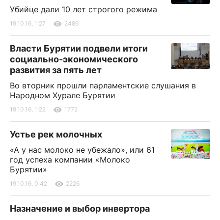
Убийце дали 10 лет строгого режима
19.10.16, 1:27
2486
Власти Бурятии подвели итоги
социально-экономического
развития за пять лет
Во вторник прошли парламентские слушания в
Народном Хурале Бурятии
19.10.16, 1:22
1772
Устье рек молочных
«А у нас молоко не убежало», или 61
год успеха компании «Молоко
Бурятии»
19.10.16, 0:42
2226
Назначение и выбор инвертора