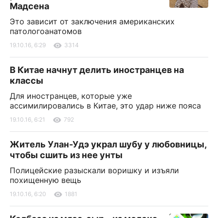
Мадсена
Это зависит от заключения американских
патологоанатомов
19.10.16, 6:29
3314
В Китае начнут делить иностранцев на
классы
Для иностранцев, которые уже
ассимилировались в Китае, это удар ниже пояса
19.10.16, 6:21
792
Житель Улан-Удэ украл шубу у любовницы,
чтобы сшить из нее унты
Полицейские разыскали воришку и изъяли
похищенную вещь
19.10.16, 6:20
1881