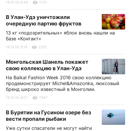
19.10.16, 8:44
1131
В Улан-Удэ уничтожили
очередную партию фруктов
13 кг «подозрительных» яблок вновь нашли на
базе «Контакт»
19.10.16, 8:16
2222
Монгольская Шанель покажет
свою коллекцию в Улан-Удэ
На Baikal Fashion Week 2016 свою коллекцию
продемонстрирует Michel&Amazonka, люксовый
бренд широко известный в Монголии.
19.10.16, 8:07
7947
В Бурятии на Гусином озере без
вести пропали рыбаки
Уже сутки спасатели не могут найти