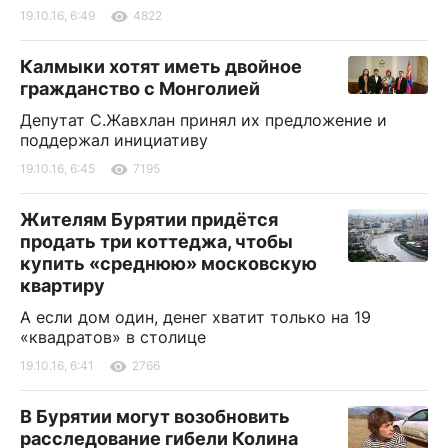
19.10.16, 6:49
4822
Калмыки хотят иметь двойное
гражданство с Монголией
Депутат С.Жавхлан принял их предложение и
поддержал инициативу
19.10.16, 6:45
7195
Жителям Бурятии придётся
продать три коттеджа, чтобы
купить «среднюю» московскую
квартиру
А если дом один, денег хватит только на 19
«квадратов» в столице
19.10.16, 6:41
2766
В Бурятии могут возобновить
расследование гибели Колина