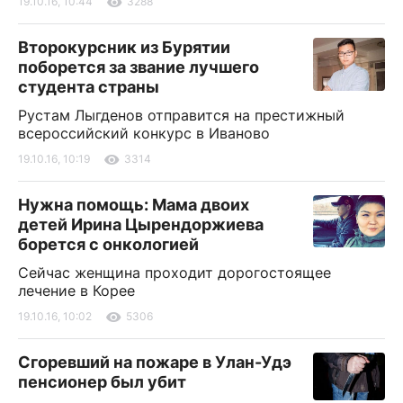
19.10.16, 10:44
3288
Второкурсник из Бурятии
поборется за звание лучшего
студента страны
Рустам Лыгденов отправится на престижный
всероссийский конкурс в Иваново
19.10.16, 10:19
3314
Нужна помощь: Мама двоих
детей Ирина Цырендоржиева
борется с онкологией
Сейчас женщина проходит дорогостоящее
лечение в Корее
19.10.16, 10:02
5306
Сгоревший на пожаре в Улан-Удэ
пенсионер был убит