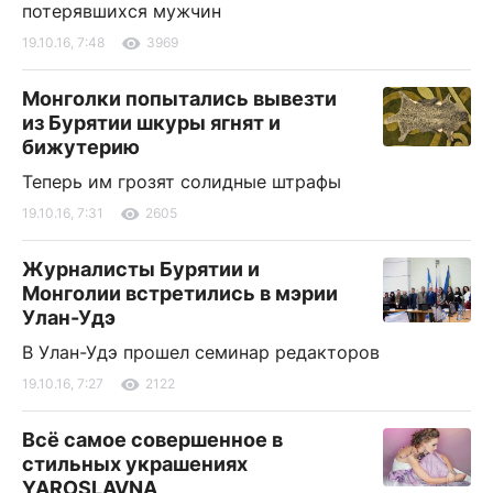
потерявшихся мужчин
19.10.16, 7:48
3969
Монголки попытались вывезти
из Бурятии шкуры ягнят и
бижутерию
Теперь им грозят солидные штрафы
19.10.16, 7:31
2605
Журналисты Бурятии и
Монголии встретились в мэрии
Улан-Удэ
В Улан-Удэ прошел семинар редакторов
19.10.16, 7:27
2122
Всё самое совершенное в
стильных украшениях
YAROSLAVNA