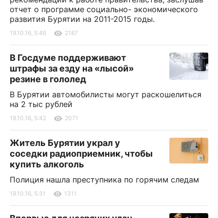
отчет о программе социально- экономического
развития Бурятии на 2011-2015 годы.
19.10.16, 5:46
2187
В Госдуме поддерживают
штрафы за езду на «лысой»
резине в гололед
В Бурятии автомобилисты могут раскошелиться
на 2 тыс рублей
19.10.16, 5:42
2071
Житель Бурятии украл у
соседки радиоприемник, чтобы
купить алкоголь
Полиция нашла преступника по горячим следам
19.10.16, 5:31
1311