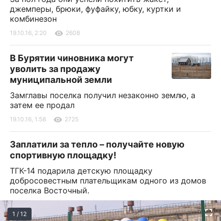
джемперы, брюки, фуфайку, юбку, куртки и
комбинезон
19.10.16, 2:20
2608
В Бурятии чиновника могут
уволить за продажу
муниципальной земли
Замглавы поселка получил незаконно землю, а
затем ее продал
19.10.16, 1:58
2725
Заплатили за тепло – получайте новую
спортивную площадку!
ТГК-14 подарила детскую площадку
добросовестным плательщикам одного из домов
поселка Восточный.
1 / 12