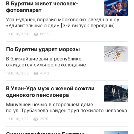
В Бурятии живет человек-
фотоаппарат
Улан-удэнец поразил московских звезд на шоу
«Удивительные люди» [3-й выпуск передачи]
19.10.16, 3:54
6656
По Бурятии ударят морозы
В ближайшие дни в республике
ожидается сильное похолодание
19.10.16, 3:35
4643
В Улан-Удэ муж с женой сожгли
одинокого пенсионера
Минувшей ночью в сгоревшем доме
по ул. Трубачеева найден труп пожилого человека
19.10.16, 3:22
2576