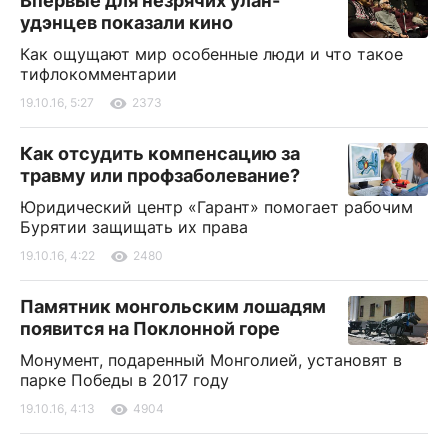
Впервые для незрячих улан-
удэнцев показали кино
Как ощущают мир особенные люди и что такое
тифлокомментарии
19.10.16, 5:27
2373
Как отсудить компенсацию за
травму или профзаболевание?
Юридический центр «Гарант» помогает рабочим
Бурятии защищать их права
19.10.16, 4:22
2480
Памятник монгольским лошадям
появится на Поклонной горе
Монумент, подаренный Монголией, установят в
парке Победы в 2017 году
19.10.16, 4:13
4904