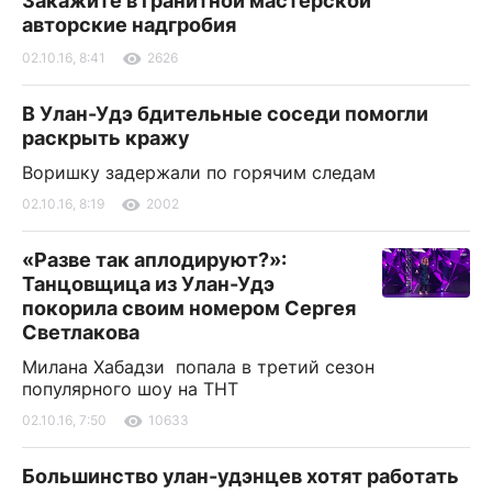
Закажите в гранитной мастерской
авторские надгробия
02.10.16, 8:41
2626
В Улан-Удэ бдительные соседи помогли
раскрыть кражу
Воришку задержали по горячим следам
02.10.16, 8:19
2002
«Разве так аплодируют?»:
Танцовщица из Улан-Удэ
покорила своим номером Сергея
Светлакова
Милана Хабадзи попала в третий сезон
популярного шоу на ТНТ
02.10.16, 7:50
10633
Большинство улан-удэнцев хотят работать