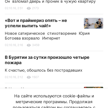
Он взломал дверь и проник в чужую квартиру
02.10.16, 2:51
2173
«Вот и праймериз опять – не
успели выпить чай!»
Новое сатирическое стихотворение Юрия
Ботоева взорвало Интернет
02.10.16, 2:16
3459
В Бурятии за сутки произошло четыре
пожара
К счастью, обошлось без пострадавших
02.10.16, 2:12
1507
В Улан-Удэ сохранится
неустойчивая погода
На сайте используются cookie-файлы и
метрические программы. Продолжая
2 октября в столице Бурятии обещают мокрый
снег
пользоваться сайтом вы соглашаетесь с