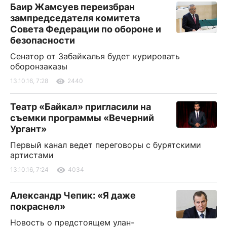
Баир Жамсуев переизбран
зампредседателя комитета
Совета Федерации по обороне и
безопасности
Сенатор от Забайкалья будет курировать
оборонзаказы
13.10.16, 7:28
2440
Театр «Байкал» пригласили на
съемки программы «Вечерний
Ургант»
Первый канал ведет переговоры с бурятскими
артистами
13.10.16, 7:24
4034
Александр Чепик: «Я даже
покраснел»
Новость о предстоящем улан-