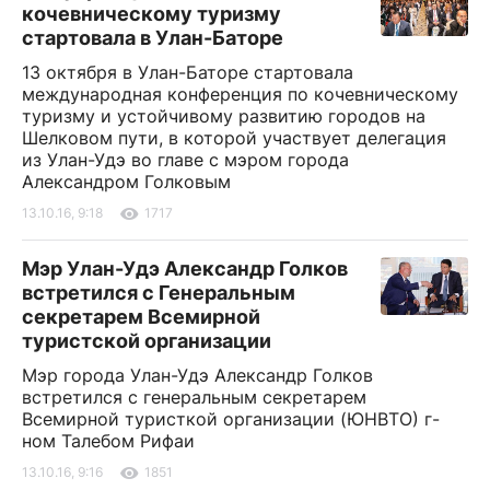
кочевническому туризму
стартовала в Улан-Баторе
13 октября в Улан-Баторе стартовала
международная конференция по кочевническому
туризму и устойчивому развитию городов на
Шелковом пути, в которой участвует делегация
из Улан-Удэ во главе с мэром города
Александром Голковым
13.10.16, 9:18
1717
Мэр Улан-Удэ Александр Голков
встретился с Генеральным
секретарем Всемирной
туристской организации
Мэр города Улан-Удэ Александр Голков
встретился с генеральным секретарем
Всемирной туристкой организации (ЮНВТО) г-
ном Талебом Рифаи
13.10.16, 9:16
1851