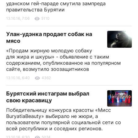
удэнском гей-параде смутила зампреда
правительства Бурятии
13.10.16, 7:06
5110
Улан-удэнка продает собак на
мясо
«Продам жирную молодую собаку
для жира и шкуры» - объявление с таким
содержанием, опубликованное на популярном
сайте, возмутило зоозащитников
13.10.16, 6:40
4362
Бурятский инстаграм выбрал
свою красавицу
Победительницу конкурса красоты «Мисс
BuryatiaBeauty» выбирало не жюри, а
пользователи популярной социальной сети со
всей республики и соседних регионов.
13.10.16, 6:30
5074