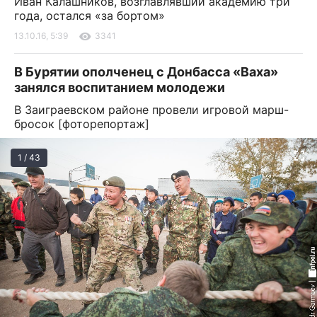
Иван Калашников, возглавлявший академию три
года, остался «за бортом»
13.10.16, 5:39
3341
В Бурятии ополченец с Донбасса «Ваха»
занялся воспитанием молодежи
В Заиграевском районе провели игровой марш-
бросок [фоторепортаж]
1 / 43