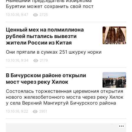
Нынешний председатель избиркома
Бурятии может сохранить свой пост
13.10.16, 9:47
2725
Ценный мех на полмиллиона
рублей пытались вывезти
жители России из Китая
Они прятали в сумках 251 шкурку норки
13.10.16, 9:34
2179
В Бичурском районе открыли
мост через реку Хилок
Состоялась торжественная церемония открытия
нового железобетонного моста через реку Хилок
у села Верхний Мангиртуй Бичурского района
13.10.16, 9:22
2951