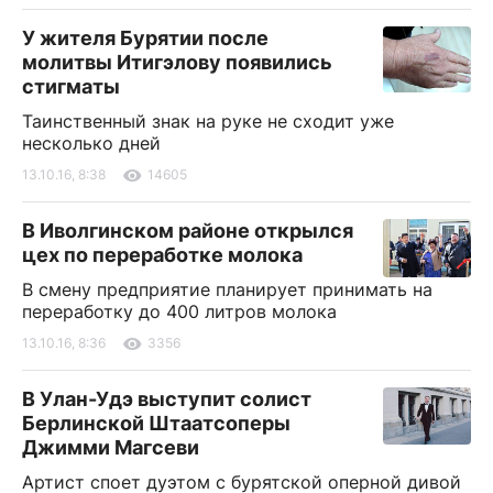
У жителя Бурятии после
молитвы Итигэлову появились
стигматы
Таинственный знак на руке не сходит уже
несколько дней
13.10.16, 8:38
14605
В Иволгинском районе открылся
цех по переработке молока
В смену предприятие планирует принимать на
переработку до 400 литров молока
13.10.16, 8:36
3356
В Улан-Удэ выступит солист
Берлинской Штаатсоперы
Джимми Магсеви
Артист споет дуэтом с бурятской оперной дивой