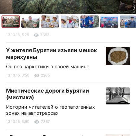
13.10.16, 5:26
7393
У жителя Бурятии изъяли мешок
марихуаны
Он вез наркотики в своей машине
13.10.16, 3:50
2205
Мистические дороги Бурятии
(мистика)
Истории читателей о геопатогенных
зонах на автотрассах
13.10.16, 3:50
7367