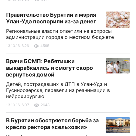
Правительство Бурятии и мэрия
Улан-Удэ поспорили из-за денег
Региональные власти ответили на вопросы
администрации города о местном бюджете
13.10.16, 6:26
4595
Врачи БСМП: Ребятишки
выкарабкались и смогут скоро
вернуться домой
Детей, пострадавших в ДТП в Улан-Удэ и
Гусиноозерске, перевели из реанимации в
нейрохирургию
13.10.16, 6:07
2648
В Бурятии обостряется борьба за
кресло ректора «сельхозки»