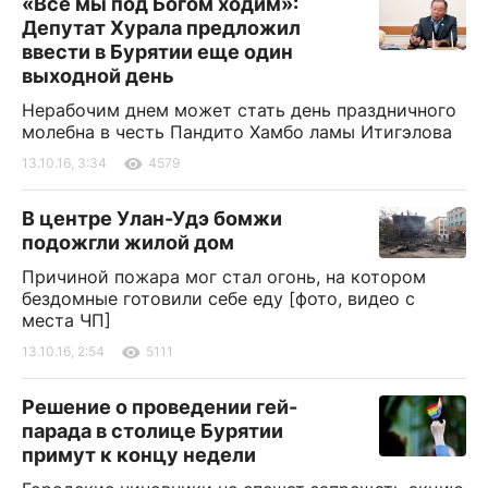
«Все мы под Богом ходим»:
Депутат Хурала предложил
ввести в Бурятии еще один
выходной день
Нерабочим днем может стать день праздничного
молебна в честь Пандито Хамбо ламы Итигэлова
13.10.16, 3:34
4579
В центре Улан-Удэ бомжи
подожгли жилой дом
Причиной пожара мог стал огонь, на котором
бездомные готовили себе еду [фото, видео с
места ЧП]
13.10.16, 2:54
5111
Решение о проведении гей-
парада в столице Бурятии
примут к концу недели