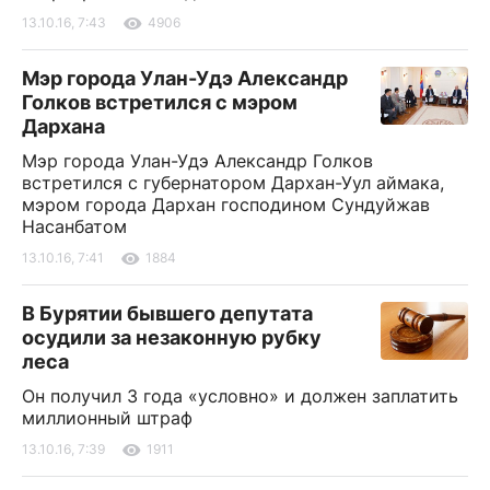
13.10.16, 7:43
4906
Мэр города Улан-Удэ Александр
Голков встретился с мэром
Дархана
Мэр города Улан-Удэ Александр Голков
встретился с губернатором Дархан-Уул аймака,
мэром города Дархан господином Сундуйжав
Насанбатом
13.10.16, 7:41
1884
В Бурятии бывшего депутата
осудили за незаконную рубку
леса
Он получил 3 года «условно» и должен заплатить
миллионный штраф
13.10.16, 7:39
1911