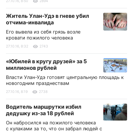
27.10.16, 8:50
2894
Житель Улан-Удэ в гневе убил
отчима-инвалида
Его вывела из себя грязь возле
кровати пожилого человека
27.10.16, 8:32
2743
«Юбилей в кругу друзей» за 5
миллионов рублей
Власти Улан-Удэ готовят центральную площадь к
новогодним празднествам
27.10.16, 8:19
2738
Водитель маршрутки избил
дедушку из-за 18 рублей
Он набросился на пожилого человека
с кулаками за то, что он забрал людей с