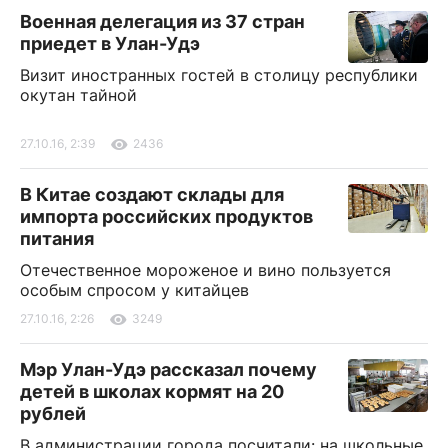
Военная делегация из 37 стран
приедет в Улан-Удэ
Визит иностранных гостей в столицу республики
окутан тайной
27.10.16, 2:39
2436
В Китае создают склады для
импорта российских продуктов
питания
Отечественное мороженое и вино пользуется
особым спросом у китайцев
27.10.16, 2:26
3249
Мэр Улан-Удэ рассказал почему
детей в школах кормят на 20
рублей
В администрации города посчитали: на школьные