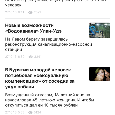
человек
27.10.16, 6:41
2592
Новые возможности
«Водоканала» Улан-Удэ
На Левом берегу завершилась
реконструкция канализационно-насосной
станции
27.10.16, 6:39
3241
В Бурятии молодой человек
потребовал «сексуальную
компенсацию» от соседки за
укус собаки
Возмущенный отказом, 18-летний юноша
изнасиловал 45-летнюю женщину. И чтобы
откупиться дал ей 10 тысяч рублей
27.10.16, 5:55
5124