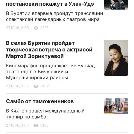
постановки покажут в Улан-Удэ
В Бурятии впервые пройдут трансляции
спектаклей легендарных театров мира
27.10.16, 3:39
2228
В селах Бурятии пройдет
творческая встреча с актрисой
Мартой Зориктуевой
Киномарафон продолжается: Буряад
театр едет в Бичурский и
Мухоршибирский районы
27.10.16, 3:37
1032
Самбо от таможенников
В Кяхте прошел международный
турнир по самбо
27.10.16, 3:07
3185