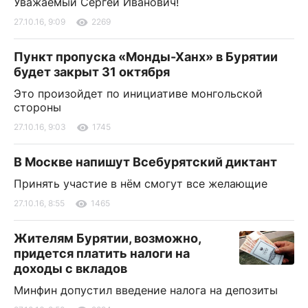
Уважаемый Сергей Иванович!
27.10.16, 9:09
2269
Пункт пропуска «Монды-Ханх» в Бурятии
будет закрыт 31 октября
Это произойдет по инициативе монгольской
стороны
27.10.16, 9:03
1745
В Москве напишут Всебурятский диктант
Принять участие в нём смогут все желающие
27.10.16, 8:55
1465
Жителям Бурятии, возможно,
придется платить налоги на
доходы с вкладов
Минфин допустил введение налога на депозиты