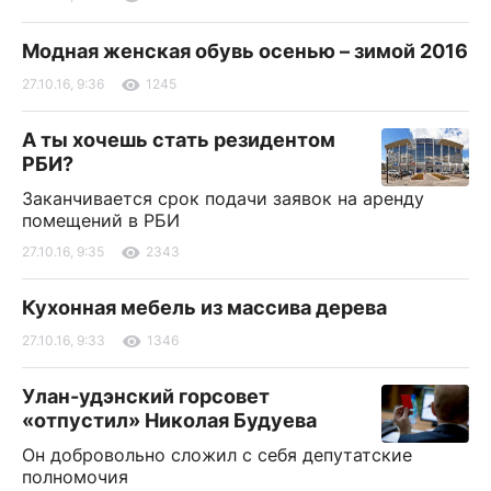
Модная женская обувь осенью – зимой 2016
27.10.16, 9:36
1245
А ты хочешь стать резидентом
РБИ?
Заканчивается срок подачи заявок на аренду
помещений в РБИ
27.10.16, 9:35
2343
Кухонная мебель из массива дерева
27.10.16, 9:33
1346
Улан-удэнский горсовет
«отпустил» Николая Будуева
Он добровольно сложил с себя депутатские
полномочия