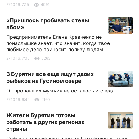
27.10.16, 7:15
4091
«Пришлось пробивать стены
лбом»
Предприниматель Елена Кравченко не
понаслышке знает, что значит, когда твое
любимое дело приносит пользу людям
27.10.16, 7:08
3263
В Бурятии все еще ищут двоих
рыбаков на Гусином озере
От пропавших мужчин не осталось и следа
27.10.16, 6:49
2160
Жители Бурятии готовы
работать в других регионах
страны
Сейчас в республике ищут работу более 5 тысяч