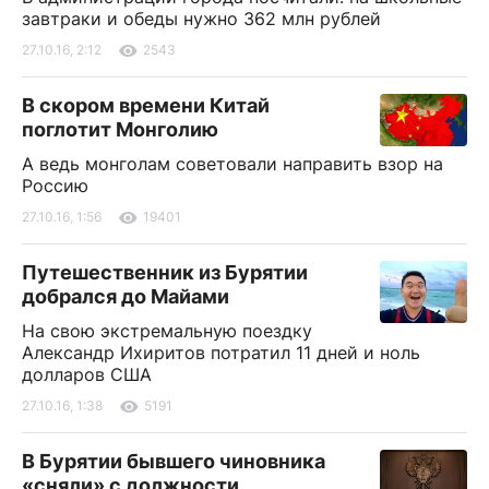
завтраки и обеды нужно 362 млн рублей
27.10.16, 2:12
2543
В скором времени Китай
поглотит Монголию
А ведь монголам советовали направить взор на
Россию
27.10.16, 1:56
19401
Путешественник из Бурятии
добрался до Майами
На свою экстремальную поездку
Александр Ихиритов потратил 11 дней и ноль
долларов США
27.10.16, 1:38
5191
В Бурятии бывшего чиновника
«сняли» с должности