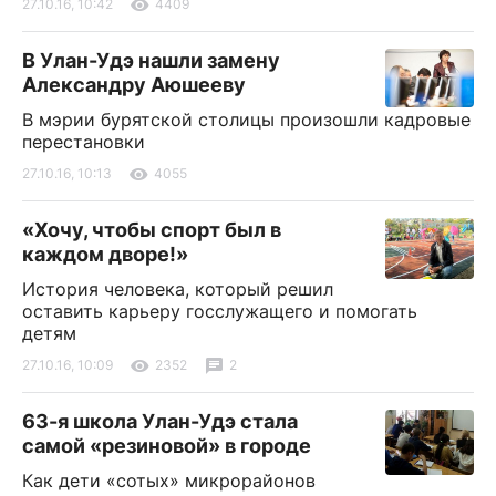
27.10.16, 10:42
4409
В Улан-Удэ нашли замену
Александру Аюшееву
В мэрии бурятской столицы произошли кадровые
перестановки
27.10.16, 10:13
4055
«Хочу, чтобы спорт был в
каждом дворе!»
История человека, который решил
оставить карьеру госслужащего и помогать
детям
27.10.16, 10:09
2352
2
63-я школа Улан-Удэ стала
самой «резиновой» в городе
Как дети «сотых» микрорайонов