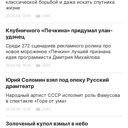
классической борьбой и даже искать спутника
жизни
25.04.06, 15:00
2465
Клубничного «Печкина» придумал улан-
удэнец
Среди 272 сценариев рекламного ролика про
новое мороженое «Печкин» лучшей признана
идея программиста Дмитрия Михайлова
25.04.06, 15:00
2593
Юрий Соломин взял под опеку Русский
драмтеатр
Народный артист СССР исполнит роль Фамусова
в спектакле «Горе от ума»
25.04.06, 15:00
2340
Золоченый купол взмыл в небо