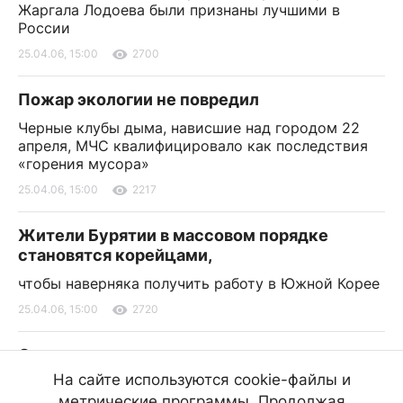
Жаргала Лодоева были признаны лучшими в
России
25.04.06, 15:00
2700
Пожар экологии не повредил
Черные клубы дыма, нависшие над городом 22
апреля, МЧС квалифицировало как последствия
«горения мусора»
25.04.06, 15:00
2217
Жители Бурятии в массовом порядке
становятся корейцами,
чтобы наверняка получить работу в Южной Корее
25.04.06, 15:00
2720
Охотник за малолетними девочками еще на
свободе
На сайте используются cookie-файлы и
метрические программы. Продолжая
С 25 апреля фоторобот предполагаемого