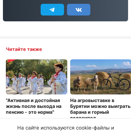
Читайте также
"Активная и достойная
На агровыставке в
жизнь после выхода на
Бурятии можно выиграть
пенсию - это норма"
барана и горный
велосипед
9738
3442
На сайте используются cookie-файлы и