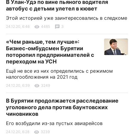
В Улан-Удэ по вине пьяного водителя
автобус с детьми улетел в кювет
Этой историей уже заинтересовались в следкоме
24.12.20, 6:46
4485
3
«Чем раньше, тем лучше»:
Бизнес-омбудсмен Бурятии
поторопил предпринимателей с
переходом на УСН
Ещё не все из них определились с режимом
налогообложения на 2021 год
24.12.20, 6:39
3249
В Бурятии продолжается расследование
уголовного дела против баунтовских
чиновников
Его возбудили из-за пустых авиарейсов
24.12.20, 6:28
3239