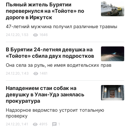
Пьяный житель Бурятии
перевернулся на «Тойоте» по
дороге в Иркутск
47-летний мужчина получил различные травмы
24.12.20, 1:53
1646
В Бурятии 24-летняя девушка на
«Тойоте» сбила двух подростков
Она села за руль, не имея водительских прав
24.12.20, 1:43
1461
Нападением стаи собак на
девушку в Улан-Удэ занялась
прокуратура
Надзорное ведомство устроит тотальную
проверку
24.12.20, 1:41
4915
1