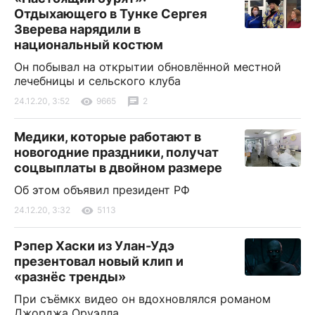
Отдыхающего в Тунке Сергея
Зверева нарядили в
национальный костюм
Он побывал на открытии обновлённой местной
лечебницы и сельского клуба
24.12.20, 3:52
9665
2
Медики, которые работают в
новогодние праздники, получат
соцвыплаты в двойном размере
Об этом объявил президент РФ
24.12.20, 3:32
5113
Рэпер Хаски из Улан-Удэ
презентовал новый клип и
«разнёс тренды»
При съёмкх видео он вдохновлялся романом
Джорджа Оруэлла