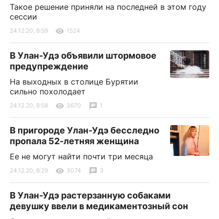
Такое решение приняли на последней в этом году
сессии
24.12.20, 8:59
1524
В Улан-Удэ объявили штормовое
предупреждение
На выходных в столице Бурятии
сильно похолодает
24.12.20, 8:58
3670
1
В пригороде Улан-Удэ бесследно
пропала 52-летняя женщина
Ее не могут найти почти три месяца
24.12.20, 8:29
3074
3
В Улан-Удэ растерзанную собаками
девушку ввели в медикаментозный сон