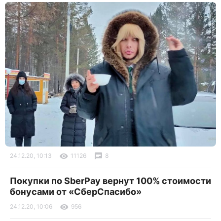
24.12.20, 10:13
11126
8
Покупки по SberPay вернут 100% стоимости
бонусами от «СберСпасибо»
24.12.20, 10:06
956