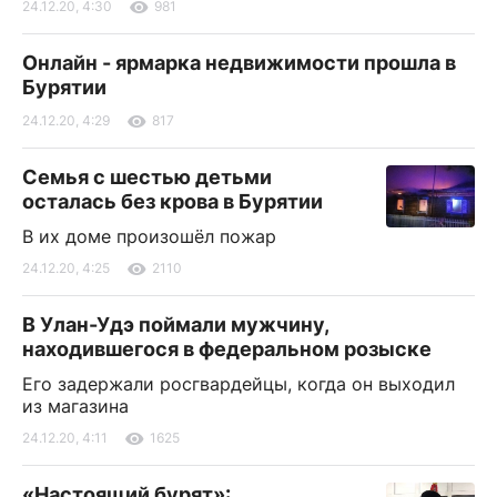
24.12.20, 4:30
981
Онлайн - ярмарка недвижимости прошла в
Бурятии
24.12.20, 4:29
817
Семья с шестью детьми
осталась без крова в Бурятии
В их доме произошёл пожар
24.12.20, 4:25
2110
В Улан-Удэ поймали мужчину,
находившегося в федеральном розыске
Его задержали росгвардейцы, когда он выходил
из магазина
24.12.20, 4:11
1625
«Настоящий бурят»: