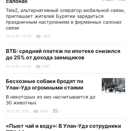
салонах
Tele2, альтернативный оператор мобильной связи,
приглашает жителей Бурятии зарядиться
праздничным настроением в фирменных салонах
связи
24.12.20, 10:04
1886
ВТБ: средний платеж по ипотеке снизился
до 25% от дохода заемщиков
24.12.20, 10:02
1881
Бесхозные собаки бродят по
Улан-Удэ огромными стаями
В некоторых из них насчитывается до
30 животных
24.12.20, 9:55
9396
1
«Пьют чай и воду»: В Улан-Удэ сотрудники