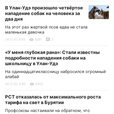
В Улан-Удэ произошло четвёртое
нападение собак на человека за
два дня
На этот раз жертвой псов едва не стала
маленькая девочка
24.12.20, 5:05
8261
3
«У меня глубокая рана»: Стали известны
подробности нападения собаки на
школьницу в Улан-Удэ
На одиннадцатиклассницу набросился огромный
алабай
24.12.20, 4:40
4553
РСТ отказалась от максимального роста
тарифа на свет в Бурятии
Профсоюзы настаивали на обратном, что