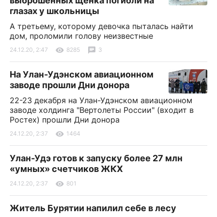
выброшенных щенка погибли на
глазах у школьницы
А третьему, которому девочка пыталась найти
дом, проломили голову неизвестные
24.12.20, 2:47
8285
3
На Улан-Удэнском авиационном
заводе прошли Дни донора
22-23 декабря на Улан-Удэнском авиационном
заводе холдинга "Вертолеты России" (входит в
Ростех) прошли Дни донора
24.12.20, 2:37
1464
Улан-Удэ готов к запуску более 27 млн
«умных» счетчиков ЖКХ
24.12.20, 2:37
801
Житель Бурятии напилил себе в лесу