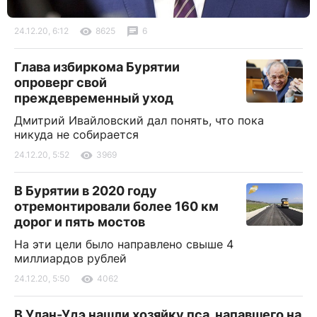
24.12.20, 6:12
8625
6
Глава избиркома Бурятии
опроверг свой
преждевременный уход
Дмитрий Ивайловский дал понять, что пока
никуда не собирается
24.12.20, 5:52
3969
В Бурятии в 2020 году
отремонтировали более 160 км
дорог и пять мостов
На эти цели было направлено свыше 4
миллиардов рублей
24.12.20, 5:50
4062
В Улан-Удэ нашли хозяйку пса, напавшего на