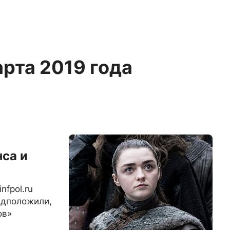
арта 2019 года
нса и
»
nfpol.ru
едположили,
ов»