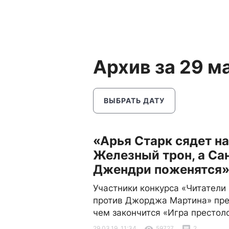
Архив за 29 м
ВЫБРАТЬ ДАТУ
«Арья Старк сядет на
Железный трон, а Са
Джендри поженятся
Участники конкурса «Читатели i
против Джорджа Мартина» пр
чем закончится «Игра престол
29.03.19, 11:34
59727
2