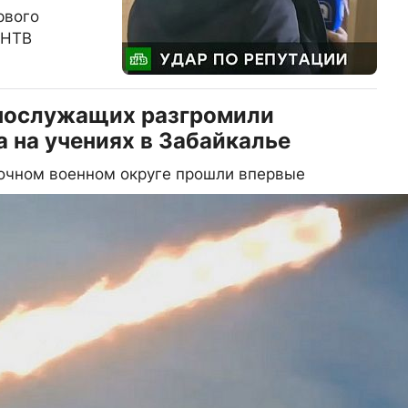
рвого
 НТВ
ннослужащих разгромили
 на учениях в Забайкалье
точном военном округе прошли впервые