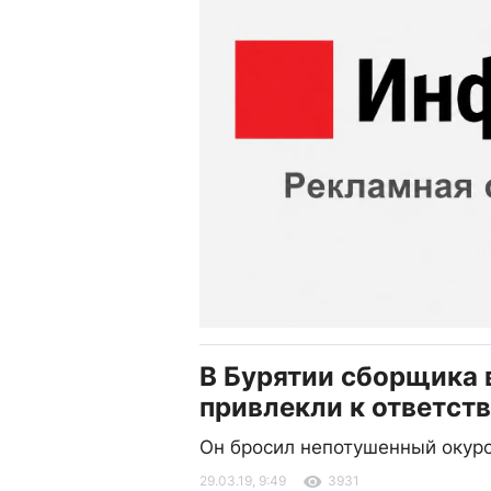
В Бурятии сборщика 
привлекли к ответст
Он бросил непотушенный окуро
29.03.19, 9:49
3931