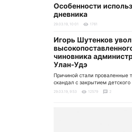
Особенности использ
дневника
29.03.19, 10:01
1761
Игорь Шутенков уво
высокопоставленног
чиновника админист
Улан-Удэ
Причиной стали проваленные т
скандал с закрытием детского
29.03.19, 9:53
12579
2