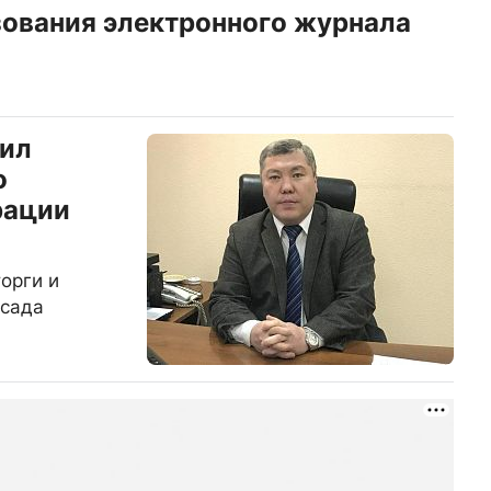
ования электронного журнала
лил
о
рации
орги и
 сада