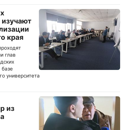
ых
 изучают
ализации
о края
проходят
и глав
одских
 базе
го университета
р из
на