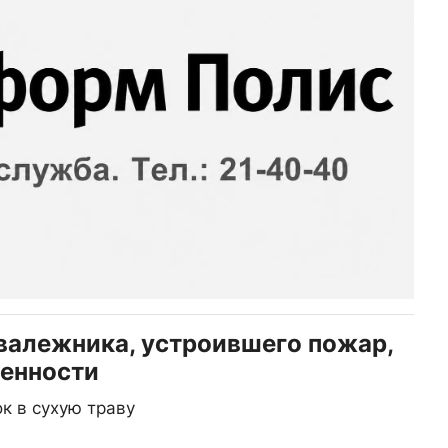
валежника, устроившего пожар,
венности
к в сухую траву