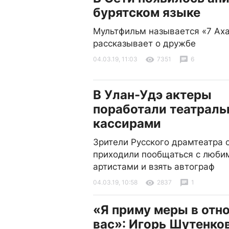
бурятском языке
Мультфильм называется «7 Аха
рассказывает о дружбе
04.03.19, 11:03
7351
6
В Улан-Удэ актеры
поработали театрал
кассирами
Зрители Русского драмтеатра 
приходили пообщаться с люб
артистами и взять автограф
04.03.19, 10:58
2837
1
«Я приму меры в отн
вас»: Игорь Шутенко