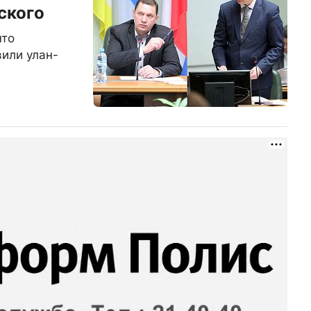
ского
что
или улан-