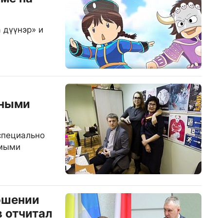
 дүүнэр» и
ьными
специально
имыми
ошении
в отчитал