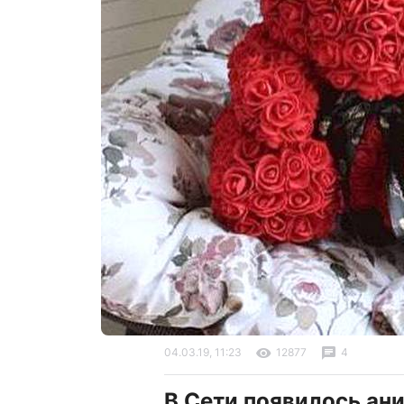
04.03.19, 11:23
12877
4
В Сети появилось ан