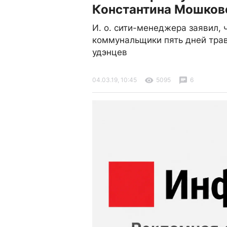
Константина Мошков
И. о. сити-менеджера заявил, 
коммунальщики пять дней трав
удэнцев
04.03.19, 10:45
5095
6