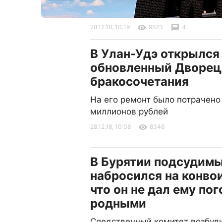
28.12.18, 10:19
9523
4
В Улан-Удэ открылся
обновленный Дворец
бракосочетания
На его ремонт было потрачено
миллионов рублей
28.12.18, 10:08
8346
В Бурятии подсудим
набросился на конвои
что он не дал ему пог
родными
Следственный комитет возбуд