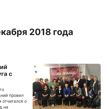
екабря 2018 года
ний
га с
го
дний провел
и отчитался о
д на