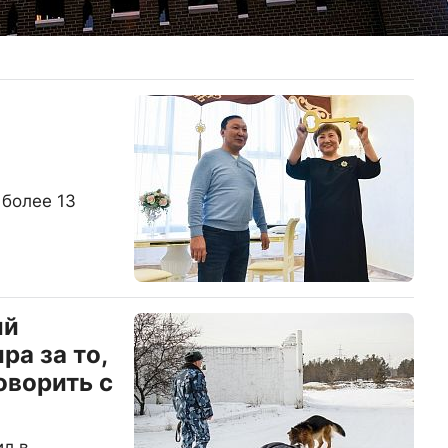
 более 13
ый
ра за то,
оворить с
ил в