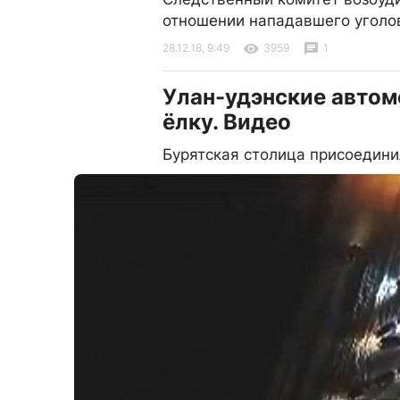
отношении нападавшего уголо
28.12.18, 9:49
3959
1
Улан-удэнские авто
ёлку. Видео
Бурятская столица присоедин