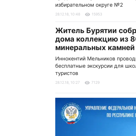
избирательном округе №2
28.12.18, 10:48
15953
Житель Бурятии собр
дома коллекцию из 
минеральных камней
Иннокентий Мельников провод
бесплатные экскурсии для шко
туристов
28.12.18, 10:27
7129