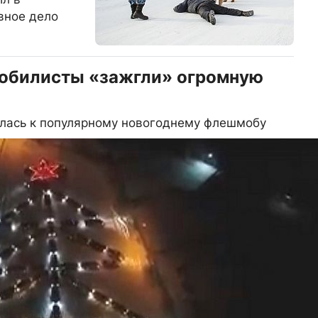
вное дело
мобилисты «зажгли» огромную
илась к популярному новогоднему флешмобу