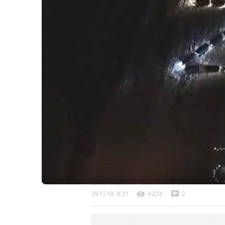
28.12.18, 9:31
4224
2