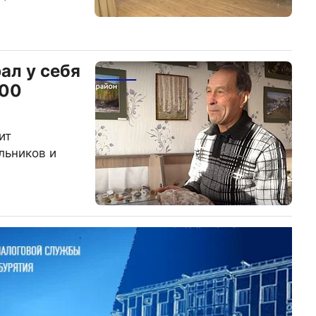
ал у себя
800
ит
льников и