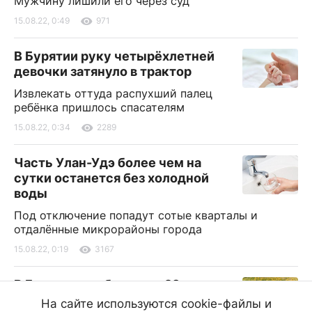
Мужчину лишили его через суд
15.08.22, 0:49
971
В Бурятии руку четырёхлетней
девочки затянуло в трактор
Извлекать оттуда распухший палец
ребёнка пришлось спасателям
15.08.22, 0:34
2289
Часть Улан-Удэ более чем на
сутки останется без холодной
воды
Под отключение попадут сотые кварталы и
отдалённые микрорайоны города
15.08.22, 0:19
3167
В Бурятии пообещали +29
градусов
На сайте используются cookie-файлы и