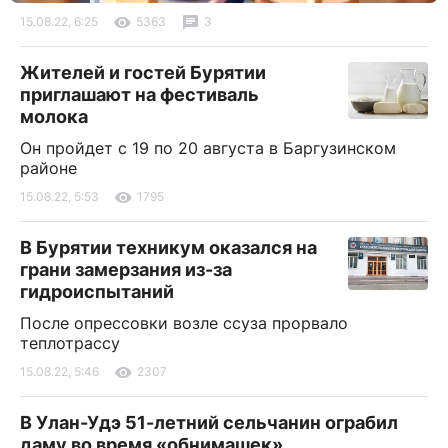
15.08.22, 6:25
5363
3
Жителей и гостей Бурятии
приглашают на фестиваль
молока
Он пройдет с 19 по 20 августа в Баргузинском
районе
15.08.22, 5:53
1795
В Бурятии техникум оказался на
грани замерзания из-за
гидроиспытаний
После опрессовки возле ссуза прорвало
теплотрассу
15.08.22, 5:46
2307
В Улан-Удэ 51-летний сельчанин ограбил
даму во время «обнимашек»