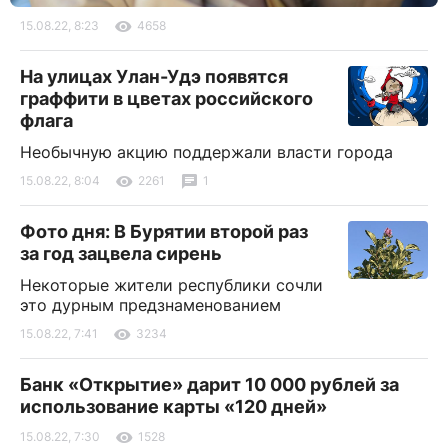
15.08.22, 8:23
4658
На улицах Улан-Удэ появятся
граффити в цветах российского
флага
Необычную акцию поддержали власти города
15.08.22, 8:04
2261
1
Фото дня: В Бурятии второй раз
за год зацвела сирень
Некоторые жители республики сочли
это дурным предзнаменованием
15.08.22, 7:41
3234
Банк «Открытие» дарит 10 000 рублей за
использование карты «120 дней»
15.08.22, 7:30
1528