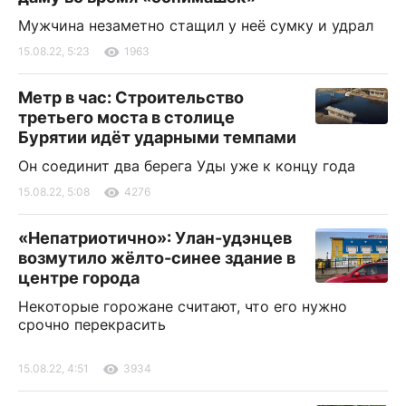
Мужчина незаметно стащил у неё сумку и удрал
15.08.22, 5:23
1963
Метр в час: Строительство
третьего моста в столице
Бурятии идёт ударными темпами
Он соединит два берега Уды уже к концу года
15.08.22, 5:08
4276
«Непатриотично»: Улан-удэнцев
возмутило жёлто-синее здание в
центре города
Некоторые горожане считают, что его нужно
срочно перекрасить
15.08.22, 4:51
3934