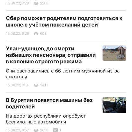
15.08.22, 9:28
2268
Сбер поможет родителям подготовиться к
школе с учётом пожеланий детей
15.08.22, 9:26
608
Улан-удэнцев, до смерти
избивших пенсионера, отправили
в колонию строгого режима
Они расправились с 66-летним мужчиной из-за
алкоголя
15.08.22, 9:14
2411
В Бурятии появятся машины без
водителей
На дорогах республики опробуют
беспилотные автомобили
15.08.22, 8:57
2658
1