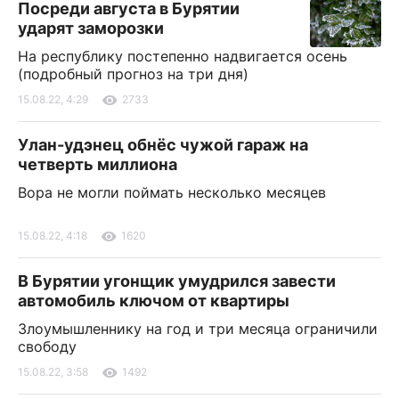
Посреди августа в Бурятии
ударят заморозки
На республику постепенно надвигается осень
(подробный прогноз на три дня)
15.08.22, 4:29
2733
Улан-удэнец обнёс чужой гараж на
четверть миллиона
Вора не могли поймать несколько месяцев
15.08.22, 4:18
1620
В Бурятии угонщик умудрился завести
автомобиль ключом от квартиры
Злоумышленнику на год и три месяца ограничили
свободу
15.08.22, 3:58
1492