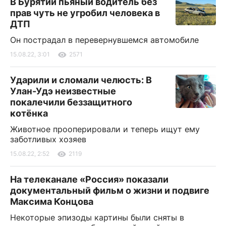
В Бурятии пьяный водитель без
прав чуть не угробил человека в
ДТП
Он пострадал в перевернувшемся автомобиле
15.08.22, 3:01
2571
Ударили и сломали челюсть: В
Улан-Удэ неизвестные
покалечили беззащитного
котёнка
Животное прооперировали и теперь ищут ему
заботливых хозяев
15.08.22, 2:52
2119
На телеканале «Россия» показали
документальный фильм о жизни и подвиге
Максима Концова
Некоторые эпизоды картины были сняты в