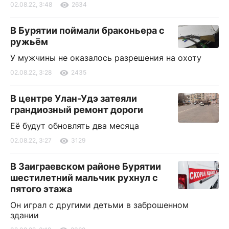
02.08.22, 3:48
2634
В Бурятии поймали браконьера с
ружьём
У мужчины не оказалось разрешения на охоту
02.08.22, 3:28
2435
В центре Улан-Удэ затеяли
грандиозный ремонт дороги
Её будут обновлять два месяца
02.08.22, 3:27
3129
В Заиграевском районе Бурятии
шестилетний мальчик рухнул с
пятого этажа
Он играл с другими детьми в заброшенном
здании