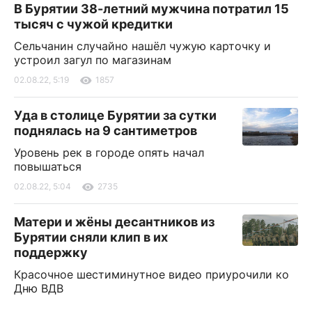
В Бурятии 38-летний мужчина потратил 15
тысяч с чужой кредитки
Сельчанин случайно нашёл чужую карточку и
устроил загул по магазинам
02.08.22, 5:19
1857
Уда в столице Бурятии за сутки
поднялась на 9 сантиметров
Уровень рек в городе опять начал
повышаться
02.08.22, 5:04
2735
Матери и жёны десантников из
Бурятии сняли клип в их
поддержку
Красочное шестиминутное видео приурочили ко
Дню ВДВ