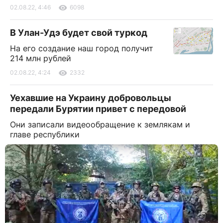
02.08.22, 4:46
6098
В Улан-Удэ будет свой туркод
На его создание наш город получит
214 млн рублей
02.08.22, 4:24
2332
Уехавшие на Украину добровольцы
передали Бурятии привет с передовой
Они записали видеообращение к землякам и
главе республики