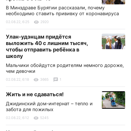
В Минздраве Бурятии рассказали, почему
необходимо ставить прививку от коронавируса
02.08.22, 6:25
2920
Улан-удэнцам придётся
выложить 40 с лишним тысяч,
чтобы отправить ребёнка в
школу
Мальчики обойдутся родителям немного дороже,
чем девочки
02.08.22, 6:18
3665
1
Жить и не сдаваться!
Джидинский дом-интернат – тепло и
забота для пожилых
02.08.22, 6:12
5245