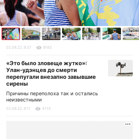
02.08.22, 9:37
8183
«Это было зловеще жутко»:
Улан-удэнцев до смерти
перепугали внезапно завывшие
сирены
Причины переполоха так и остались
неизвестными
02.08.22, 9:11
4115