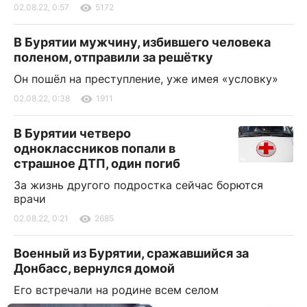
02.08.22, 0:57
5172
В Бурятии мужчину, избившего человека
поленом, отправили за решётку
Он пошёл на преступление, уже имея «условку»
02.08.22, 0:38
1911
В Бурятии четверо
одноклассников попали в
страшное ДТП, один погиб
За жизнь другого подростка сейчас борются
врачи
02.08.22, 0:21
2685
Военный из Бурятии, сражавшийся за
Донбасс, вернулся домой
Его встречали на родине всем селом