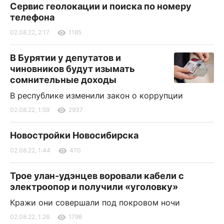
Сервис геолокации и поиска по номеру
телефона
02.08.22, 2:17
1185
В Бурятии у депутатов и
чиновников будут изымать
сомнительные доходы
В республике изменили закон о коррупции
02.08.22, 1:59
2937
Новостройки Новосибирска
02.08.22, 1:44
470
Трое улан-удэнцев воровали кабели с
электроопор и получили «уголовку»
Кражи они совершали под покровом ночи
02.08.22, 1:26
1798