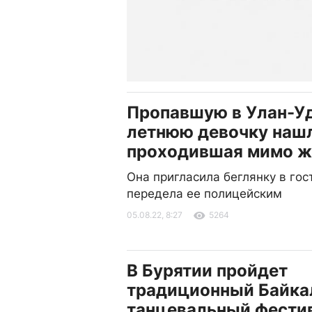
Пропавшую в Улан-Уд
летнюю девочку наш
проходившая мимо 
Она пригласила беглянку в гост
передела ее полицейским
05.08.22, 8:27
5264
В Бурятии пройдет
традиционный Байка
танцевальный фести