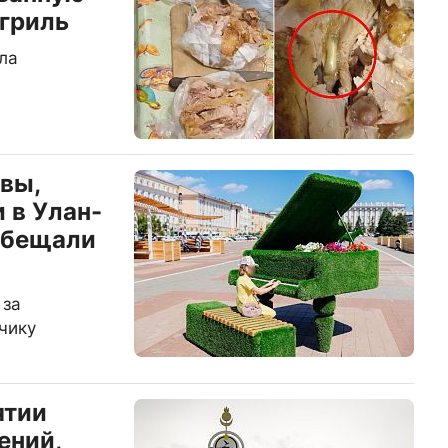
гриль
ла
авы,
 в Улан-
обещали
 за
чику
ятии
ений,