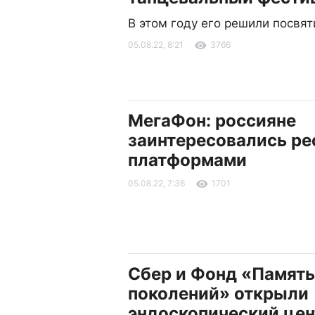
В этом году его решили посвят
05.08.22, 8:21
3766
МегаФон: россияне
заинтересовались ре
платформами
05.08.22, 7:36
1701
Сбер и Фонд «Память
поколений» открыли
эндоскопический цен