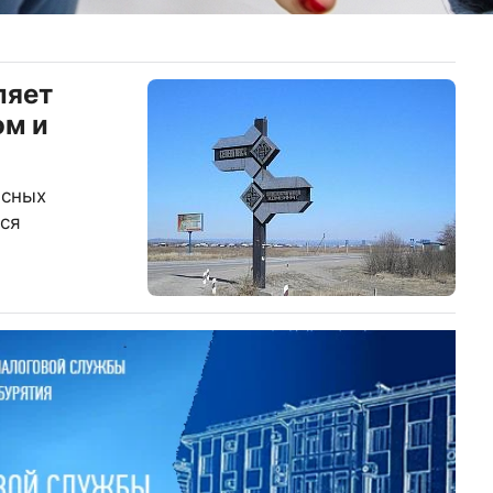
ляет
ом и
асных
ся