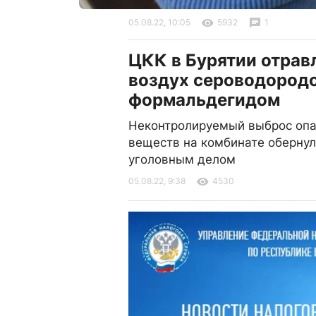
05.08.22, 10:05
5932
1
ЦКК в Бурятии отрав
воздух сероводород
формальдегидом
Неконтролируемый выброс оп
веществ на комбинате обернул
уголовным делом
05.08.22, 9:38
4530