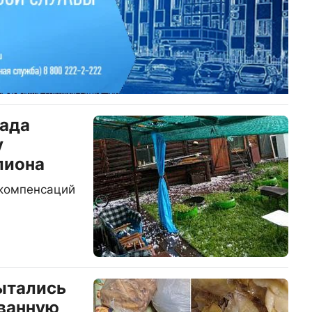
рада
у
лиона
 компенсаций
ытались
ванную