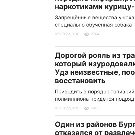
наркотиками курицу-
Запрещённые вещества унюха
специально обученная собака
05.08.22, 9:08
2764
Дорогой рояль из тр
который изуродовали
Удэ неизвестные, по
восстановить
Приводить в порядок топиарий
полмиллиона придётся подряд
05.08.22, 9:05
5066
Один из районов Бур
отказался от развлеч