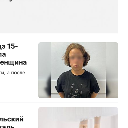
э 15-
ла
женщина
и, а после
льский
валь