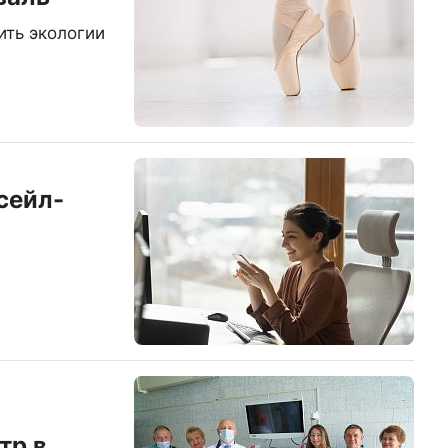
ить экологии
сейл-
тр в