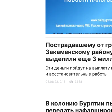
Пострадавшему от г
Закаменскому район
выделили еще 3 мил
Эти деньги пойдут на выплату
и восстановительные работы
05.08.22, 9:15
3668
В колонию Бурятии п
передать нафарширо