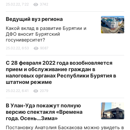
25.02.22, 7:22
3742
Ведущий вуз региона
Какой вклад в развитие Бурятии и
ДФО вносит Бурятский
госуниверситет?
25.02.22, 6:53
9087
С 28 февраля 2022 года возобновляется
прием и обслуживание граждан в
налоговых органах Республики Бурятия в
штатном режиме
25.02.22, 6:41
2079
В Улан-Удэ покажут полную
версию спектакля «Времена
года. Осень…Зима»
Постановку Анатолия Баскакова можно увидеть в