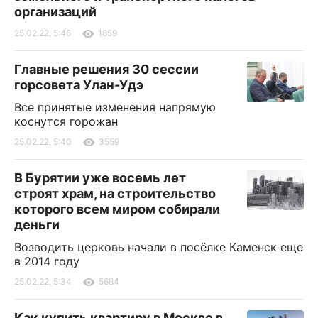
организаций
25.02.22, 5:46
1859
Главные решения 30 сессии
горсовета Улан-Удэ
Все принятые изменения напрямую
коснутся горожан
25.02.22, 5:40
3559
В Бурятии уже восемь лет
строят храм, на строительство
которого всем миром собирали
деньги
Возводить церковь начали в посёлке Каменск еще
в 2014 году
25.02.22, 5:34
5684
Как купить квартиру в Москве в