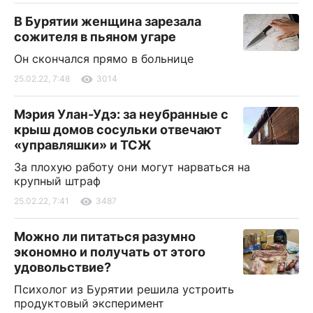
В Бурятии женщина зарезала
сожителя в пьяном угаре
Он скончался прямо в больнице
25.02.22, 7:48
3014
Мэрия Улан-Удэ: за неубранные с
крыш домов сосульки отвечают
«управляшки» и ТСЖ
За плохую работу они могут нарваться на
крупный штраф
25.02.22, 7:41
3487
Можно ли питаться разумно
экономно и получать от этого
удовольствие?
Психолог из Бурятии решила устроить
продуктовый эксперимент