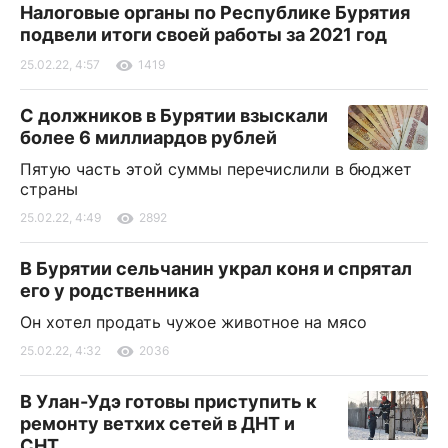
Налоговые органы по Республике Бурятия
подвели итоги своей работы за 2021 год
25.02.22, 4:57
1419
С должников в Бурятии взыскали
более 6 миллиардов рублей
Пятую часть этой суммы перечислили в бюджет
страны
25.02.22, 4:49
2892
В Бурятии сельчанин украл коня и спрятал
его у родственника
Он хотел продать чужое животное на мясо
25.02.22, 4:32
2036
В Улан-Удэ готовы приступить к
ремонту ветхих сетей в ДНТ и
СНТ