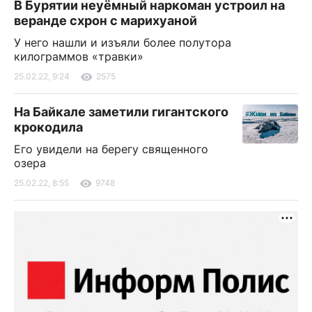
В Бурятии неуёмный наркоман устроил на
веранде схрон с марихуаной
У него нашли и изъяли более полутора
килограммов «травки»
25.02.22, 9:24
2575
На Байкале заметили гигантского
крокодила
Его увидели на берегу священного
озера
25.02.22, 8:55
9748