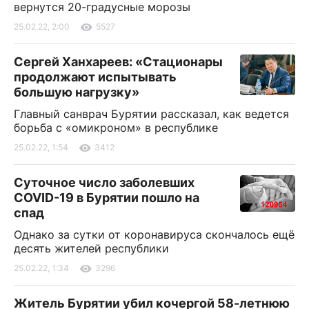
вернутся 20-градусные морозы
25.02.22, 2:00
5527
Сергей Ханхареев: «Стационары
продолжают испытывать
большую нагрузку»
Главный санврач Бурятии рассказал, как ведется
борьба с «омикроном» в республике
25.02.22, 1:54
3412
Суточное число заболевших
COVID-19 в Бурятии пошло на
спад
Однако за сутки от коронавируса скончалось ещё
десять жителей республики
25.02.22, 1:34
3296
Житель Бурятии убил кочергой 58-летнюю