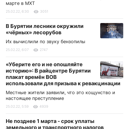
марте в МХТ
25.02.22, 6:30
3051
В Бурятии лесники окружили
«чёрных» лесорубов
Их вычислили по звуку бензопилы
25.02.22, 6:07
2747
«Уберите его и не опошляйте
историю»: В райцентре Бурятии
плакат времён ВОВ
использовали для призыва к ревакцинации
Местные жители заявили, что это кощунство и
настоящее преступление
25.02.22, 5:59
4939
Не позднее 1 марта - срок уплаты
земельного и транспортного налогов