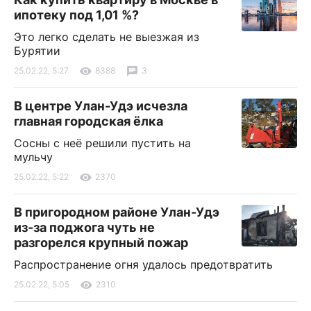
ипотеку под 1,01 %?
Это легко сделать не выезжая из
Бурятии
25.02.22, 5:27
8388
3
В центре Улан-Удэ исчезла
главная городская ёлка
Сосны с неё решили пустить на
мульчу
25.02.22, 5:22
2370
В пригородном районе Улан-Удэ
из-за поджога чуть не
разгорелся крупный пожар
Распространение огня удалось предотвратить
25.02.22, 5:05
2310