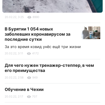
20.02.22, 3:25
8990
В Бурятии 1 054 новых
заболевших коронавирусом за
последние сутки
За это время ковид унёс ещё три жизни
20.02.22, 3:11
4172
Для чего нужен тренажер-степпер, в чем
его преимущества
20.02.22, 2:58
949
Обучение в Чехии
20.02.22, 2:17
707