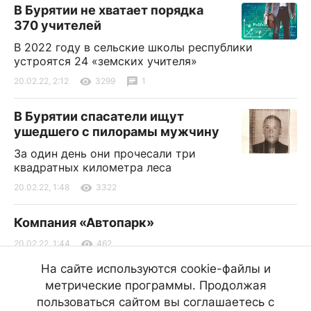
В Бурятии не хватает порядка
370 учителей
В 2022 году в сельские школы республики
устроятся 24 «земских учителя»
20.02.22, 2:12
3299
1
В Бурятии спасатели ищут
ушедшего с пилорамы мужчину
За один день они прочесали три
квадратных километра леса
20.02.22, 1:48
3322
Компания «Автопарк»
20.02.22, 1:44
462
На сайте используются cookie-файлы и
В Улан-Удэ днём до -12
метрические программы. Продолжая
Возможен небольшой снег
пользоваться сайтом вы соглашаетесь с