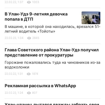
22.02.22, 1:37
1003
В Улан-Удэ 9-летняя девочка
попала в ДТП
В машине, в которой она находилась, врезался 51-
летний водитель «Тойоты»
22.02.22, 1:34
2845
Глава Советского района Улан-Удэ получил
представление от прокуратуры
Горожане пожаловались туда на чиновников из-за
водоколонки
22.02.22, 1:31
1874
Рекламная рассылка в WhatsApp
22.02.22, 1:24
807
Улан-удэнец пытался дважды забрать свои