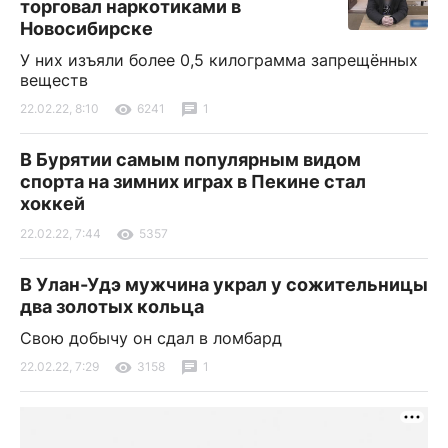
торговал наркотиками в
Новосибирске
У них изъяли более 0,5 килограмма запрещённых
веществ
22.02.22, 8:10
6241
1
В Бурятии самым популярным видом
спорта на зимних играх в Пекине стал
хоккей
22.02.22, 7:44
5357
В Улан-Удэ мужчина украл у сожительницы
два золотых кольца
Свою добычу он сдал в ломбард
22.02.22, 7:29
3158
1