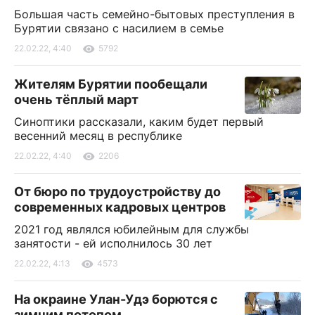
Большая часть семейно-бытовых преступления в
Бурятии связано с насилием в семье
22.02.22, 4:40
5792
Жителям Бурятии пообещали
очень тёплый март
Синоптики рассказали, каким будет первый
весенний месяц в республике
22.02.22, 4:40
2206
От бюро по трудоустройству до
современных кадровых центров
2021 год являлся юбилейным для службы
занятости - ей исполнилось 30 лет
22.02.22, 4:13
4573
На окраине Улан-Удэ борются с
зимним потопом