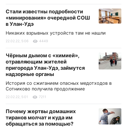
Стали известны подробности
«минирования» очередной СОШ
в Улан-Удэ
Никаких взрывных устройств там не нашли
22.02.22, 5:06
4449
Чёрным дымом с «химией»,
отравляющим жителей
пригорода Улан-Удэ, займутся
надзорные органы
История со сжиганием опасных медотходов в
Сотниково получила продолжение
22.02.22, 5:01
7211
Почему жертвы домашних
тиранов молчат и куда им
обращаться за помощью?