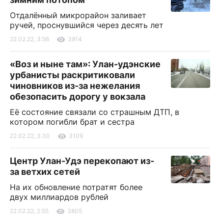
Отдалённый микрорайон заливает
ручей, проснувшийся через десять лет
22.02.22, 3:56
3914
«Воз и ныне там»: Улан-удэнские
урбанисты раскритиковали
чиновников из-за нежелания
обезопасить дорогу у вокзала
Её состояние связали со страшным ДТП, в
котором погибли брат и сестра
22.02.22, 3:30
3109
Центр Улан-Удэ перекопают из-
за ветхих сетей
На их обновление потратят более
двух миллиардов рублей
22.02.22, 2:55
3805